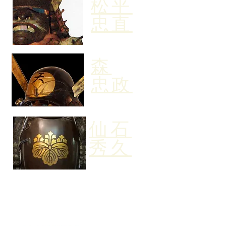
松平
忠直
森
​忠政
仙石
​秀久