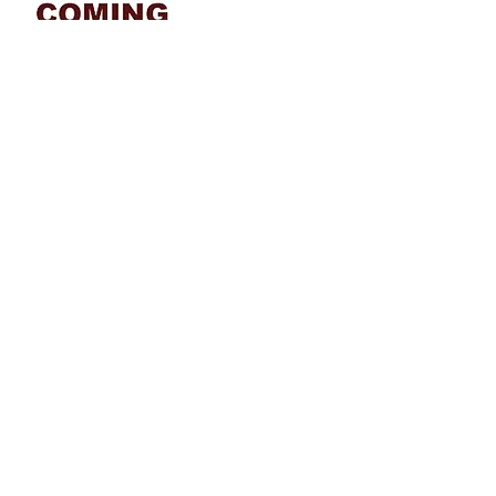
© 2020 井伊美術館 All rights reserved
京都市東山区花見小路四条下ル4丁
目小松町564 TEL
075-525-3921
FAX
075-531-5121
C）井伊美術館
＊
当サイトにおけるすべての写真・文章等の著作権・版
権は井伊美術館に属します。コピーなどの無断複製は著
作権法上での例外を除き禁じられています。本サイトの
コンテンツを代行業者などの第三者に依頼して複製する
ことは、たとえ個人や家庭内での利用であっても著作権
法上認められていません。