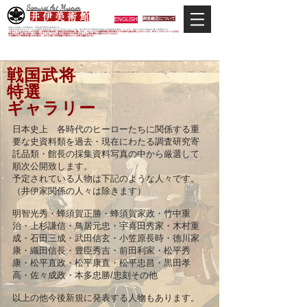
Samurai Art Museum
井 伊 美 術 館
ENGLISH
調査鑑定について
当館は日本唯一の甲冑武具・史料考証専門の美術館です。
平成29年度大河ドラマ「おんな城主 井伊直虎」の主人公直虎とされた人物、徳川四天王の筆頭井伊直政の直系後裔が運営しています。歴史と武具の本格派が集う美術館です。
＊当サイトにおけるすべての写真・文章等の著作権・版権は井伊美術館に属します。コピーなどの無断複製は著作権法上での例外を除き禁じられています。本サイトのコンテンツを代行
業者などの第三者に依頼して複製することは、たとえ個人や家庭内での利用であっても著作権法上認められていません。
※当館展示の刀剣類等は銃刀法に遵法し、​全て正真の刀剣登録証が添付されている事を確認済みです。
戦国武将
特選
ギャラリー
日本史上 各時代のヒーローたちに関係する重
要な史資料類を過去・現在にわたる調査研究寄
託品類・館長の採集資料写真の中から厳選して
順次公開致します。
予定されている人物は下記のような人々です。
（井伊家関係の人々は除きます）
明智光秀・蜂須賀正勝・蜂須賀家政・竹中重
治・上杉謙信・鳥居元忠・宇喜田秀家・木村重
成・石田三成・武田信玄・小笠原長時・徳川家
康・織田信長・豊臣秀吉・前田利家・松平秀
康・松平直政・松平康直・松平忠昌・黒田孝
高・佐々成政・本多忠勝/忠刻その他
以上の他今後新規に発表する人物もあります。