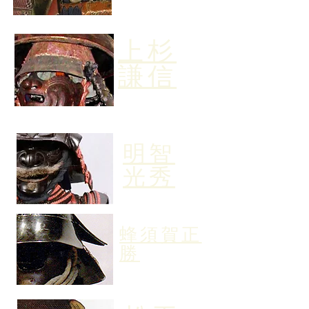
上杉
謙信
明智
光秀
蜂須賀正
勝