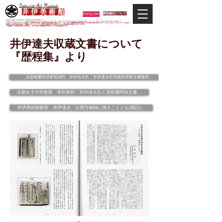
Samurai Art Museum
井 伊 美 術 館
ENGLISH
調査鑑定について
当館は日本唯一の甲冑武具・史料考証専門の美術館です。
平成29年度大河ドラマ「おんな城主 井伊直虎」の主人公直虎とされた人物、徳川四天王の筆頭井伊直政の直系後裔が運営しています。歴史と武具の本格派が集う美術館です。
＊当サイトにおけるすべての写真・文章等の著作権・版権は井伊美術館に属します。コピーなどの無断複製は著作権法上での例外を除き禁じられています。本サイトのコンテンツを代行
業者などの第三者に依頼して複製することは、たとえ個人や家庭内での利用であっても著作権法上認められていません。
※当館展示の刀剣類等は銃刀法に遵法し、​全て正真の刀剣登録証が添付されている事を確認済みです。
井伊達夫収蔵文書について
『歴程集』より
旧彦根藩井伊家第18代 井伊岳夫氏「井伊達夫氏所蔵井伊家文書随想」
京都女子大学教授 母利美和「井伊達夫氏と彦根藩関係文書」
井伊美術館館長 井伊達夫「公用方秘録に係ることども(雑記)」