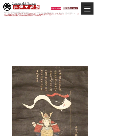
Samurai Art Museum
井 伊 美 術 館
ENGLISH
調査鑑定について
当館は日本唯一の甲冑武具・史料考証専門の美術館です。
平成29年度大河ドラマ「おんな城主 井伊直虎」の主人公直虎とされた人物、徳川四天王の筆頭井伊直政の直系後裔が運営しています。歴史と武具の本格派が集う美術館です。
＊当サイトにおけるすべての写真・文章等の著作権・版権は井伊美術館に属します。コピーなどの無断複製は著作権法上での例外を除き禁じられています。本サイトのコンテンツを代行
業者などの第三者に依頼して複製することは、たとえ個人や家庭内での利用であっても著作権法上認められていません。
※当館展示の刀剣類等は銃刀法に遵法し、​全て正真の刀剣登録証が添付されている事を確認済みです。
井伊家関連