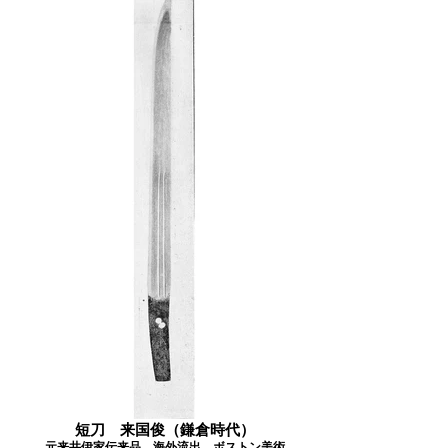
短刀 来国俊（鎌倉時代）
元来井伊家伝来品。海外流出、ボストン美術