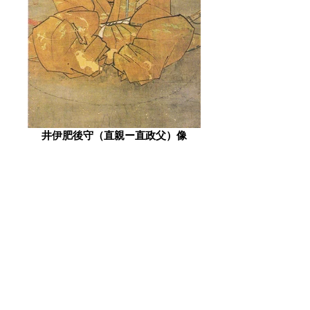
井伊肥後守（直親ー直政父）像