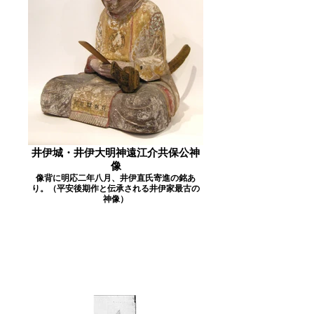
井伊城・井伊大明神遠江介共保公神
像
像背に明応二年八月、井伊直氏寄進の銘あ
り。（平安後期作と伝承される井伊家最古の
神像）