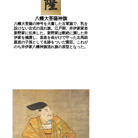
八幡大菩薩神旗
八幡大菩薩の神号を大書した古軍旗で、乳を
設けない古式の流れ旗。江戸期、井伊家家老
新野家に伝来した。新野家は断絶に瀕した井
伊家を擁護し、直政を命がけで守った左馬助
親規の子孫として名跡をついだ重臣。これが
のち井伊家八幡神旗流れ旗の原型となった。