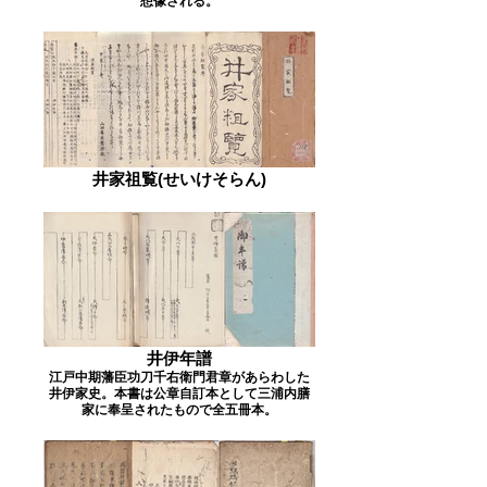
想像される。
井家祖覧(せいけそらん)
井伊年譜
江戸中期藩臣功刀千右衛門君章があらわした
井伊家史。本書は公章自訂本として三浦内膳
家に奉呈されたもので全五冊本。