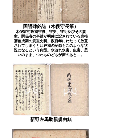
国語碑銘誌（木俣守長筆）
木俣家初政期守勝、守安、守明及びその妻
室、関係者の事蹟が明確に記されている彦根
藩創成期の貴重史料。数百年にわたって放置
されてしまうと江戸期の記録もこのような状
況になるという典型。水洩れ水害、虫害、思
いのまま、つわものどもが夢のあと―。
新野左馬助親規由緒