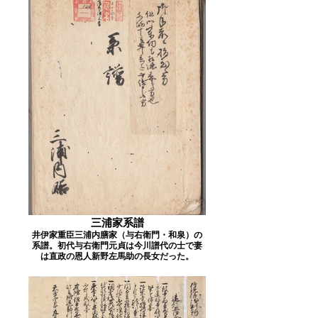
三浦家系譜
井伊家重臣三浦内膳家（与右衛門・和泉）の
系譜。初代与右衛門元貞は今川譜代の士で妻
は直政の恩人新野左馬助の長女だった。