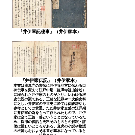
『井伊軍記秘事』（井伊家本）
『井伊家伝記』（井伊家本）
本書は龍潭寺の古伝に井伊谷地方に伝わる口
碑伝承を変えて江戸中期（龍潭寺祖山論述）
に綴られた井伊家のものがたり。いわゆる稗
史伝説の類である。正確な記録や一次的史料
に乏しい井伊家の中世史に於ては伝説雑話も
参考としては貴重。ただ井伊家全盛の江戸期
に井伊家の為をもって作られたもので、井伊
家は全て正義・善ということになっているた
め、採用の伝話も史料そのものとの解釈・評
価は難しいところがある。直虎の小説や物語
の根幹もおおよそ本書が基本になっていると