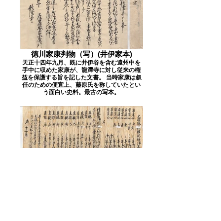
徳川家康判物（写）(井伊家本)
天正十四年九月、既に井伊谷を含む遠州中を
手中に収めた家康が、龍潭寺に対し従来の権
益を保護する旨を記した文書。 当時家康は叙
任のための便宜上、藤原氏を称していたとい
う面白い史料。最古の写本。
井伊谷龍潭寺文書(井伊家本)