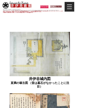
Samurai Art Museum
井 伊 美 術 館
ENGLISH
調査鑑定について
当館は日本唯一の甲冑武具・史料考証専門の美術館です。
平成29年度大河ドラマ「おんな城主 井伊直虎」の主人公直虎とされた人物、徳川四天王の筆頭井伊直政の直系後裔が運営しています。歴史と武具の本格派が集う美術館です。
＊当サイトにおけるすべての写真・文章等の著作権・版権は井伊美術館に属します。コピーなどの無断複製は著作権法上での例外を除き禁じられています。本サイトのコンテンツを代行
業者などの第三者に依頼して複製することは、たとえ個人や家庭内での利用であっても著作権法上認められていません。
※当館展示の刀剣類等は銃刀法に遵法し、​全て正真の刀剣登録証が添付されている事を確認済みです。
井伊家関連文書類
井伊谷城内図
直満の塚古図 （昔は墓石がなかったことに注
目）