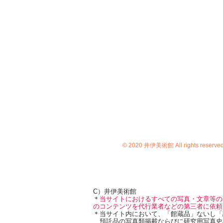
方
州
称
の
若
し
守
神
ま
護
子
す。
神
に
井
と
お
伊
し
い
氏
て
て
は
広
北
直
く
条
政
用
氏
の
い
直
前
ら
の
代
れ、
大
一
朝
軍
時
廷
と
滅
で
戦
亡
の
い
に
祭
© 2020 井伊美術館 All rights reserve
ま
瀕
儀
し
し、
に
た。
伝
お
こ
来
い
れ
古
て
を
器
C）井伊美術館
も
世
の
＊
当サイトにおけるすべての写真・文章等の
四
に
殆
のコンテンツを代行業者などの第三者に依頼
神
若
＊当サイト内において、「館蔵品」ないし「
ど
旗
神
預託品の写真類掲載ならびに研究用写真史
を