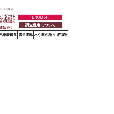
四天王の筆頭
。コピーなど
ENGLISH
を代行業者な
作権法上認め
調査鑑定について
認済みです。
執筆著書集
館長連載
思う事の種々
館情報
法師（直虎とされる）愛用の鏡