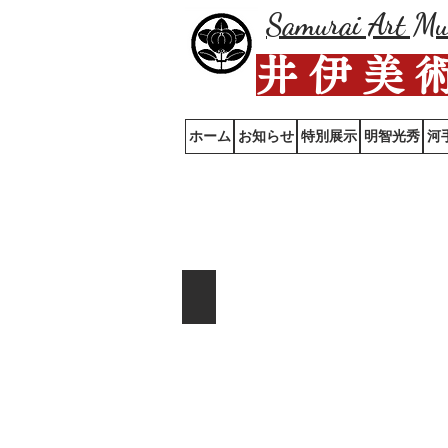
Samurai Art M
井 伊 美 
ホーム
お知らせ
特別展示
明智光秀
河
井伊直虎
紺糸威本小札胴丸・広袖附
紺
糸
威
本
小
札
胴
丸・
広