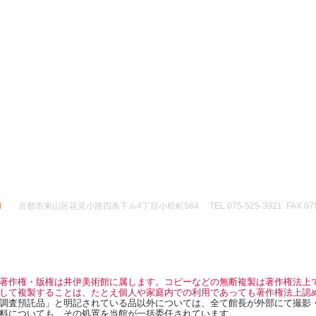
直
伊
康
雲
た
政
直
が
院
と
が
暉
遠
祐
い
小
の
州
圓
わ
田
愛
へ
公
れ
原
刀
討
（次
る
北
で
入
郎
観
條
し
り
法
世
氏
た。
井
師）
音
の
拵
伊
遺
菩
も
は
谷
物
薩
と
直
を
ー
像
へ
暉
制
（伝
で
和
時
圧
正
す。
睦
代
し
楽
そ
の
の
た
寺
の
使
も
と
什
後
者
の
き
物
次
に
で、
d
京都市東山区花見小路四条下ル4丁目小松町564 TEL 075-525-3921 FAX 075-
次
郎
赴
い
郎
参
法
く
か
法
考
師
時、
に
師
寄
（直
交
も
（直
託
虎
渉
品
虎
調
と
要
格
と
査
さ
著作権・版権は井伊美術館に属します。コピーなどの無断複製は著作権法上
件
に
さ
品）
れ
して複製することは、たとえ個人や家庭内での利用であっても著作権法上認
を
あ
れ
調査預託品」と明記されている品以外については、全て館長が外部にて撮影
る）
箇
ふ
る）
料についても、その処置を当館が一括委任されています。
の