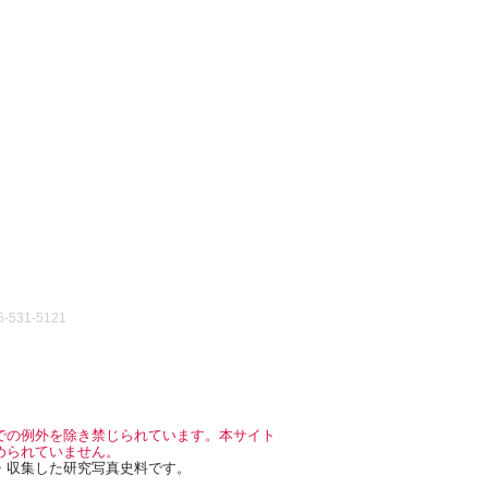
531-5121
での例外を除き禁じられています。本サイト
められていません。
・収集した研究写真史料です。