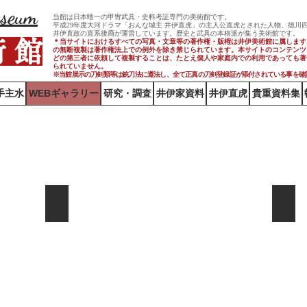
useum
当館は日本唯一の甲冑武具・史料考証専門の美術館です。
平成29年度大河ドラマ「おんな城主 井伊直虎」の主人公直虎とされた人物、徳川
井伊直政の直系後裔が運営しています。歴史と武具の本格派が集う美術館です。
術 館
＊当サイトにおけるすべての写真・文章等の著作権・版権は井伊美術館に属します
の無断複製は著作権法上での例外を除き禁じられています。本サイトのコンテンツ
どの第三者に依頼して複製することは、たとえ個人や家庭内での利用であっても著
られていません。
※当館展示の刀剣類等は銃刀法に遵法し、​全て正真の刀剣登録証が添付されている事を確
手主水
WEBギャラリー
研究・調査
井伊家資料
井伊直虎
貴重資料集
避災回禄観音（龍泰寺旧尊）
次郎
避
紐
災
座
回
は
禄
菊
観
亀
音
甲
（龍
亀
泰
紐、
寺
松