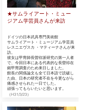
★​​
サムライアート・ミュー
ジアム学芸員さんが来訪
ドイツの日本武具専門美術館
サムライアート・ミュージアム学芸員
レスニエヴスカ ・マティーナさんが来
訪。
彼女は甲冑師長曽祢派研究の第一人者
で、今回日本にある代表的な長曽祢在
銘甲冑調査のため来日しました。
館長の関係論文も全て日本語で読破し
た由、日本の研究者不在を今更ながら
痛感させられた一日でした。
​頑張ってもらいたいと思います。
​（H31/3/23）