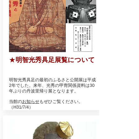
★
明智光秀具足展覧について
明智光秀具足の最初のふるさと公開展は平成
2年でした。来年、光秀の甲冑関係資料は30
年ぶりの丹波里帰り展となります。
当館の
お知らせ
もぜひご覧ください。
（H31/7/4）