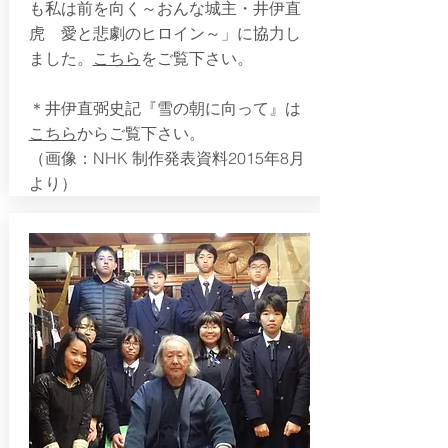
も私は前を向く～おんな城主・井伊直
虎 愛と悲劇のヒロイン～」に協力し
ました。
こちら
をご覧下さい。
＊井伊直弼史記『雪の朝に向って』は
こちら
からご覧下さい。
（画像：NHK 制作発表資料2015年8月
より）