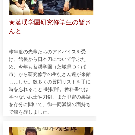
★茗渓学園研究修学生の皆さ
んと
昨年度の先輩たちのアドバイスを受
け、館長から日本刀について学ぶた
め、今年も茗渓学園（茨城県つくば
市）から研究修学の生徒さん達が来館
しました。数多くの質問リストを手に
時を忘れること2時間半。教科書では
学べない武士や刀剣、また甲冑の裏話
を存分に聞いて、御一同満腹の面持ち
で館を辞しました。