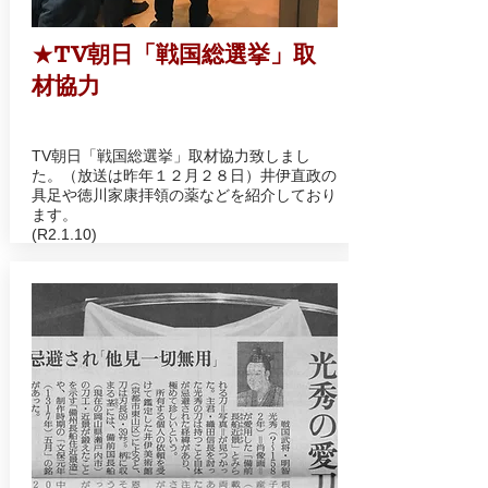
★
TV朝日「戦国総選挙」取
材協力
TV朝日「戦国総選挙」取材協力致しまし
た。（放送は昨年１２月２８日）井伊直政の
具足や徳川家康拝領の薬などを紹介しており
ます。
​(R2.1.10)