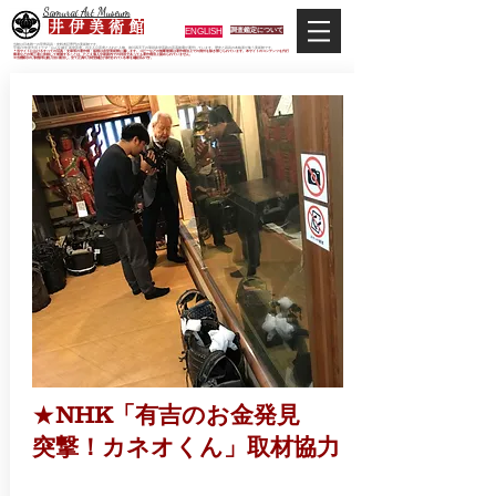
Samurai Art Museum
井 伊 美 術 館
ENGLISH
調査鑑定について
当館は日本唯一の甲冑武具・史料考証専門の美術館です。
平成29年度大河ドラマ「おんな城主 井伊直虎」の主人公直虎とされた人物、徳川四天王の筆頭井伊直政の直系後裔が運営しています。歴史と武具の本格派が集う美術館です。
＊当サイトにおけるすべての写真・文章等の著作権・版権は井伊美術館に属します。コピーなどの無断複製は著作権法上での例外を除き禁じられています。本サイトのコンテンツを代行
業者などの第三者に依頼して複製することは、たとえ個人や家庭内での利用であっても著作権法上認められていません。
※当館展示の刀剣類等は銃刀法に遵法し、​全て正真の刀剣登録証が添付されている事を確認済みです。
★
NHK「有吉のお金発見
突撃！カネオくん」取材協力