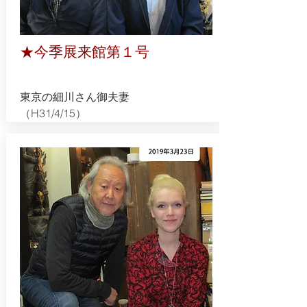
★今季展来館第１号
東京の細川さん御夫妻
​（H31/4/15）