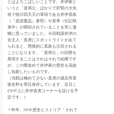
とはよろこばしいことです。井伊家と
いうと「直弼公」ばかりで肝腎の大先
祖で徳川四天王の筆頭である井伊直政
（『
井伊軍志
』参照）や直孝（伝記執
筆中）が閑却されていることを常に遺
憾に思っていました。今回戦国井伊の
女主人・直虎にスポットライトがあて
られると、間接的に直政も注目される
ことになります。「直弼公」の旧態を
再現することはそれはそれで結構です
が、この際改めて井伊家の歴史を温故
し知新したいものです。
（当館は極めて少ない直虎の遺品等直
接史料を寄託保存しています。近日こ
のHP上に井伊直虎コーナーを設ける予
定です。）
＊昨年、NHK歴史ヒストリア「それで