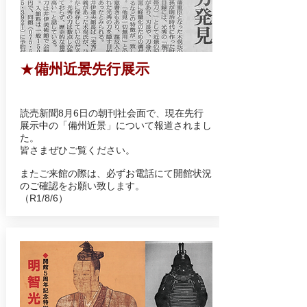
★
備州近景先行展示
読売新聞8月6日の朝刊社会面で、
現在先行
展示中の「備州近景」について報道されまし
た。
皆さまぜひご覧ください。
またご来館の際は、必ずお電話にて開館状況
のご確認をお願い致します。
（R1/8/6）