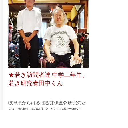
★若き訪問者達 中学二年生、
若き研究者田中くん
岐阜県からはるばる井伊直弼研究のた
めに来館した田中くんは中学二年生。
館長の専門でもある直弼に熱心な若者
の為、特別講座が開かれました。「歴