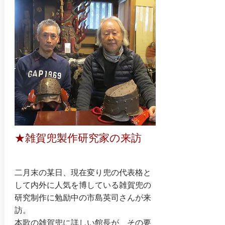
★雑賀兜製作研究家の来訪
二月末の某日、現在変り兜の代表格と
して内外に人気を博している雑賀兜の
研究制作に勉励中の市島英司さんが来
訪。
本歌の雑賀兜に詳しい館長が、その要