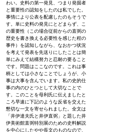
わい。史料の第一発見、つまり発掘者
と重要性の認知をしたのは私でした。
事情により公表を配慮したのもそうで
す。単に史料の発見にとどまらず、こ
の重要性（この場合従前からの直弼の
歴史を書き換える必要性を感じた程の
事件）を認知しながら、なおかつ状況
を考えて発表を先送りにしたことは簡
単にみえて結構努力と忍耐の要ること
です。問題はここなのです。これは事
柄としては小さなことでしょうが、小
事は大事を含んでいます。私の史的仕
事の内のひとつとして大切なことで
す。このことを母利氏に伝えましたと
ころ早速に下記のような反省を交えた
懇切な一文を寄せられました。全文は
「井伊達夫氏と井伊直弼」と題した井
伊美術館直弼特別展のための史料解説
を中心にしたやや長文のものなので、