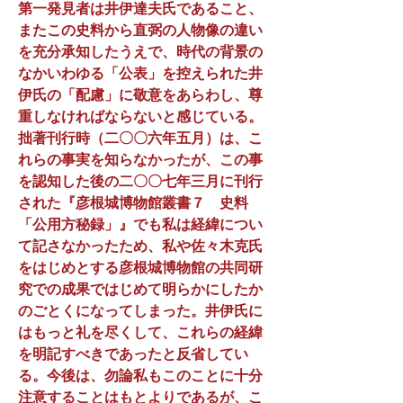
第一発見者は井伊達夫氏であること、
またこの史料から直弼の人物像の違い
を充分承知したうえで、時代の背景の
なかいわゆる「公表」を控えられた井
伊氏の「配慮」に敬意をあらわし、尊
重しなければならないと感じている。
拙著刊行時（二〇〇六年五月）は、こ
れらの事実を知らなかったが、この事
を認知した後の二〇〇七年三月に刊行
された『彦根城博物館叢書７ 史料
「公用方秘録」』でも私は経緯につい
て記さなかったため、私や佐々木克氏
をはじめとする彦根城博物館の共同研
究での成果ではじめて明らかにしたか
のごとくになってしまった。井伊氏に
はもっと礼を尽くして、これらの経緯
を明記すべきであったと反省してい
る。今後は、勿論私もこのことに十分
注意することはもとよりであるが、こ