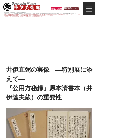
Samurai Art Museum
井 伊 美 術 館
ENGLISH
調査鑑定について
当館は日本唯一の甲冑武具・史料考証専門の美術館です。
平成29年度大河ドラマ「おんな城主 井伊直虎」の主人公直虎とされた人物、徳川四天王の筆頭井伊直政の直系後裔が運営しています。歴史と武具の本格派が集う美術館です。
＊当サイトにおけるすべての写真・文章等の著作権・版権は井伊美術館に属します。コピーなどの無断複製は著作権法上での例外を除き禁じられています。本サイトのコンテンツを代行
業者などの第三者に依頼して複製することは、たとえ個人や家庭内での利用であっても著作権法上認められていません。
※当館展示の刀剣類等は銃刀法に遵法し、​全て正真の刀剣登録証が添付されている事を確認済みです。
公用方秘録（大老直弼
の重要政務要録）に
ついて
井伊直弼の実像 ―特別展に添
えて―
『公用方秘録』原本清書本（井
伊達夫蔵）の重要性