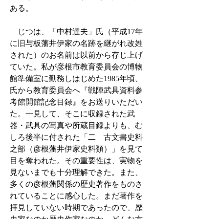
ある。
じつは、「中村達夫」氏（平成17年
に旧与板藩井伊家の名跡を継がれ改姓
された）のお名前は以前から存じ上げ
ていた。私が彦根市教育委員会の博物
館準備室に勤務しはじめた1985年頃、
氏から教育委員会へ『戦陣武具資料参
考館開館記念目録』をお送りいただい
た。一見して、そこに収録された武
器・武具の写真や所蔵目録よりも、む
しろ後半に付された「二 古文書史料
之部（彦根藩井伊家史料類）」を見て
目を奪われた。その重要性は、実物を
見ないまでも十分理解できた。また、
多くの彦根藩関係の歴史著作をものさ
れていることに感心した。まだ著作を
拝見していない時期であったので、歴