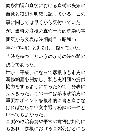
商条約調印直後における直弼の失策の
自覚と狼狽を明確に記している。この
事に関しては早くから気付いていた
が、当時の彦根の直弼一方的尊崇の雰
囲気から公表は時期尚早（昭和45
年-1970-頃）と判断し、控えていた。
「時を待つ」というのがその時の私の
決心であった。
世が「平成」になって彦根市も市史の
新修編纂を開始し、私も史料類の提供
協力をするようになったので、発表に
ふみきった。この一件は幕末政治史の
重要なポイントを根本的に書き直さな
ければならない文字通り秘録の一件と
いってもよかった。
直弼の政治姿勢や平常の覚悟は如何に
もあれ、彦根における直弼公はとにも