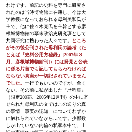
わけです。前記の史料を専門に研究さ
れたのは当時博物館に在籍し、今は大
学教授になっておられる母利美和氏が
主で、他に佐々木克氏を主幹とする彦
根城博物館の幕末政治史研究班として
共同研究に携わった人々です。
ところ
がその後公刊された母利氏の論考（た
とえば『史料公用方秘録』[2007年３
月、彦根城博物館刊]）には発見と公表
に係る片言でも記してもらわなければ
ならない真実が一切記されていません
でした。
一行でもいいのですが、全く
ない。その前に私が出した『歴程集』
（限定200部、2005年12月刊）の中に寄
せられた母利氏の文ではこの辺りの真
の事情―事実の認知―についてわずか
に触れられていながら…です。少部数
しか出ていない内輪の私家本中で、上