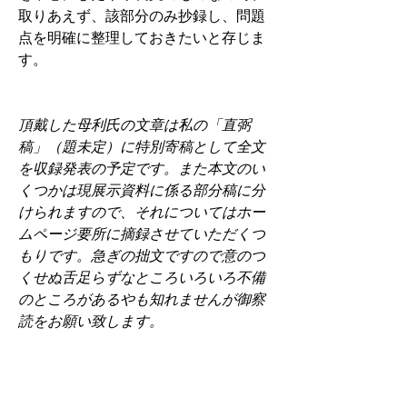
取りあえず、該部分のみ抄録し、問題
点を明確に整理しておきたいと存じま
す。
頂戴した母利氏の文章は私の「直弼
稿」（題未定）に特別寄稿として全文
を収録発表の予定です。また本文のい
くつかは現展示資料に係る部分稿に分
けられますので、それについてはホー
ムページ要所に摘録させていただくつ
もりです。急ぎの拙文ですので意のつ
くせぬ舌足らずなところいろいろ不備
のところがあるやも知れませんが御察
読をお願い致します。