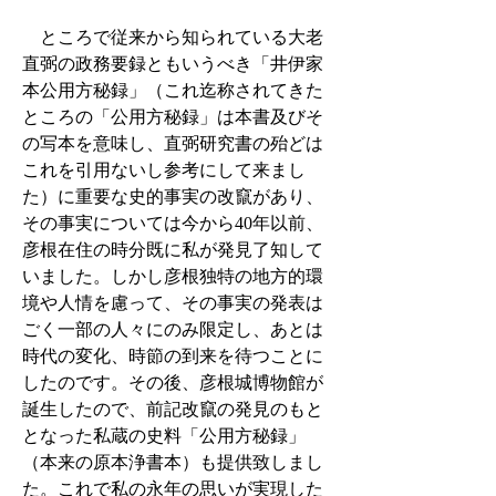
ところで従来から知られている大老
直弼の政務要録ともいうべき「井伊家
本公用方秘録」（これ迄称されてきた
ところの「公用方秘録」は本書及びそ
の写本を意味し、直弼研究書の殆どは
これを引用ないし参考にして来まし
た）に重要な史的事実の改竄があり、
その事実については今から40年以前、
彦根在住の時分既に私が発見了知して
いました。しかし彦根独特の地方的環
境や人情を慮って、その事実の発表は
ごく一部の人々にのみ限定し、あとは
時代の変化、時節の到来を待つことに
したのです。その後、彦根城博物館が
誕生したので、前記改竄の発見のもと
となった私蔵の史料「公用方秘録」
（本来の原本浄書本）も提供致しまし
た。これで私の永年の思いが実現した