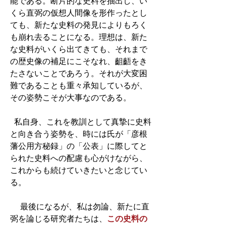
能である。断片的な史料を抽出し、い
くら直弼の仮想人間像を形作ったとし
ても、新たな史料の発見によりもろく
も崩れ去ることになる。理想は、新た
な史料がいくら出てきても、それまで
の歴史像の補足にこそなれ、齟齬をき
たさないことであろう。それが大変困
難であることも重々承知しているが、
その姿勢こそが大事なのである。
私自身、これを教訓として真摯に史料
と向き合う姿勢を、時には氏が「彦根
藩公用方秘録」の「公表」に際してと
られた史料への配慮も心がけながら、
これからも続けていきたいと念じてい
る。
最後になるが、私は勿論、新たに直
弼を論じる研究者たちは、
この史料の