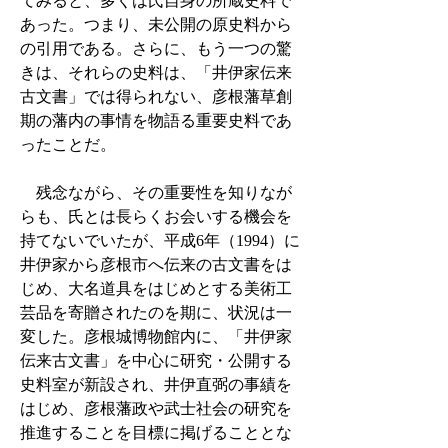
てみると、多くは氏自身の所蔵史料で
あった。つまり、未公開の原史料から
の引用である。さらに、もう一つの驚
きは、それらの史料は、「井伊家伝来
古文書」では得られない、彦根藩草創
期の藩内の事情を物語る重要史料であ
ったことだ。
残念ながら、その重要性を知りなが
らも、氏とは長らくお会いする機会を
持てないでいたが、平成6年（1994）に
井伊家から彦根市へ伝来の古文書をは
じめ、大名道具をはじめとする美術工
芸品を寄贈されたのを期に、状況は一
変した。彦根城博物館内に、「井伊家
伝来古文書」を中心に研究・公開する
史料室が新設され、井伊直弼の事績を
はじめ、彦根藩政や武士社会の研究を
推進することを目標に掲げることとな