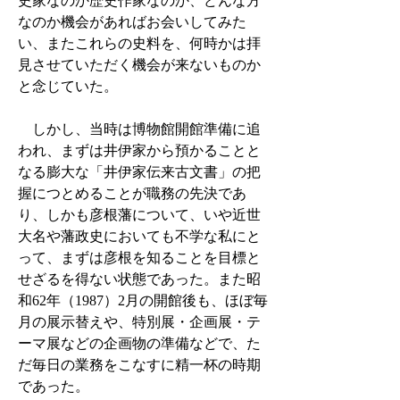
史家なのか歴史作家なのか、どんな方
なのか機会があればお会いしてみた
い、またこれらの史料を、何時かは拝
見させていただく機会が来ないものか
と念じていた。
しかし、当時は博物館開館準備に追
われ、まずは井伊家から預かることと
なる膨大な「井伊家伝来古文書」の把
握につとめることが職務の先決であ
り、しかも彦根藩について、いや近世
大名や藩政史においても不学な私にと
って、まずは彦根を知ることを目標と
せざるを得ない状態であった。また昭
和62年（1987）2月の開館後も、ほぼ毎
月の展示替えや、特別展・企画展・テ
ーマ展などの企画物の準備などで、た
だ毎日の業務をこなすに精一杯の時期
であった。