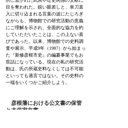
所に置かれた武具や歴史関係の文献に
目を奪われた。鋭い眼差しと、単刀直
入に切り込まれる言葉の波にたじろぎ
ながらも、博物館での研究活動の意義
にご理解を示され、全面的な協力を約
していただいたことは、この上ない喜
びであった。以来、博物館での史料調
査や展示、平成9年（1987）から始まっ
た『新修彦根市史』の編纂事業でもお
世話になっている。現在の私の研究活
動は、氏の所蔵史料なくしては不可能
といっても過言ではない。その史料の
一端をいくつかご紹介しよう。
彦根藩における公文書の保管
と木俣家文書
本書に寄せられた井伊岳夫氏の随想