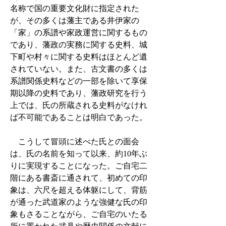
名称で国の重要文化財に指定された
が、その多くは藩主である井伊家の
「家」の系譜や家政運営に関するもの
であり、藩政の実務に関する史料、城
下町や村々に関する史料はほとんど遺
されていない。また、古文書の多くは
系譜関係史料などの一部を除いて享保
期以降の史料であり、藩政研究を行う
上では、氏の所蔵される史料がなけれ
ば不可能であることは明白であった。
こうして冒頭に述べた氏との面会
は、氏の名前を知って以来、約10年ぶ
りに実現することになった。ご自宅二
階にある書斎に通されて、初めての印
象は、六尺を超える体躯にして、背筋
が通った武道家のような強健な氏の印
象もさることながら、ご自宅のいたる