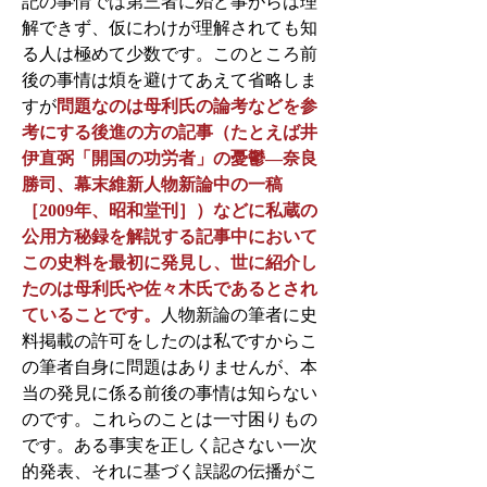
記の事情では第三者に殆ど事がらは理
解できず、仮にわけが理解されても知
る人は極めて少数です。このところ前
後の事情は煩を避けてあえて省略しま
すが
問題なのは母利氏の論考などを参
考にする後進の方の記事（たとえば井
伊直弼「開国の功労者」の憂鬱―奈良
勝司、幕末維新人物新論中の一稿
［2009年、昭和堂刊］）などに私蔵の
公用方秘録を解説する記事中において
この史料を最初に発見し、世に紹介し
たのは母利氏や佐々木氏であるとされ
ていることです。
人物新論の筆者に史
料掲載の許可をしたのは私ですからこ
の筆者自身に問題はありませんが、本
当の発見に係る前後の事情は知らない
のです。これらのことは一寸困りもの
です。ある事実を正しく記さない一次
的発表、それに基づく誤認の伝播がこ