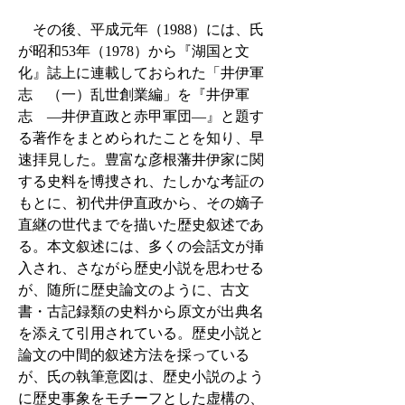
その後、平成元年（1988）には、氏
が昭和53年（1978）から『湖国と文
化』誌上に連載しておられた「井伊軍
志 （一）乱世創業編」を『井伊軍
志 ―井伊直政と赤甲軍団―』と題す
る著作をまとめられたことを知り、早
速拝見した。豊富な彦根藩井伊家に関
する史料を博捜され、たしかな考証の
もとに、初代井伊直政から、その嫡子
直継の世代までを描いた歴史叙述であ
る。本文叙述には、多くの会話文が挿
入され、さながら歴史小説を思わせる
が、随所に歴史論文のように、古文
書・古記録類の史料から原文が出典名
を添えて引用されている。歴史小説と
論文の中間的叙述方法を採っている
が、氏の執筆意図は、歴史小説のよう
に歴史事象をモチーフとした虚構の、