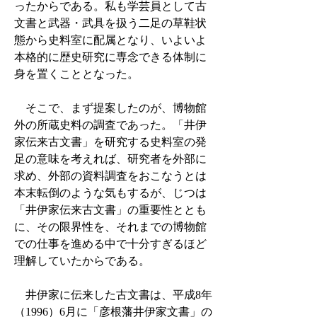
ったからである。私も学芸員として古
文書と武器・武具を扱う二足の草鞋状
態から史料室に配属となり、いよいよ
本格的に歴史研究に専念できる体制に
身を置くこととなった。
そこで、まず提案したのが、博物館
外の所蔵史料の調査であった。「井伊
家伝来古文書」を研究する史料室の発
足の意味を考えれば、研究者を外部に
求め、外部の資料調査をおこなうとは
本末転倒のような気もするが、じつは
「井伊家伝来古文書」の重要性ととも
に、その限界性を、それまでの博物館
での仕事を進める中で十分すぎるほど
理解していたからである。
井伊家に伝来した古文書は、平成8年
（1996）6月に「彦根藩井伊家文書」の