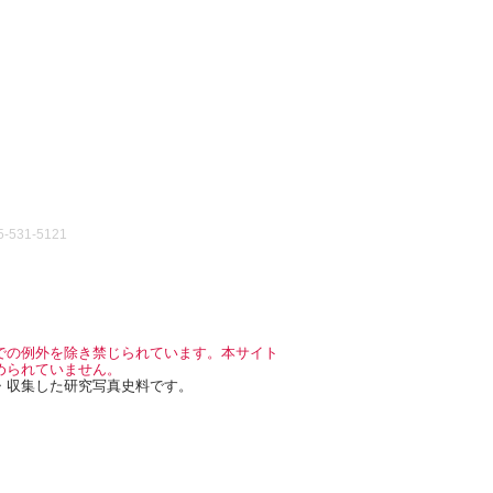
531-5121
での例外を除き禁じられています。本サイト
められていません。
・収集した研究写真史料です。