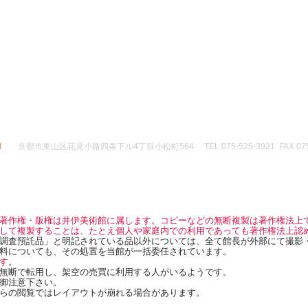
d
京都市東山区花見小路四条下ル4丁目小松町564 TEL 075-525-3921 FAX 075-
著作権・版権は井伊美術館に属します。コピーなどの無断複製は著作権法上
して複製することは、たとえ個人や家庭内での利用であっても著作権法上認
調査預託品」と明記されている品以外については、全て館長が外部にて撮影
料についても、その処置を当館が一括委任されています。
す
。
無断で転用し、架空の売買に利用する人がいるようです。
御注意下さい。
らの閲覧ではレイアウトが崩れる場合があります。