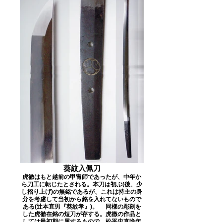
葵紋入佩刀
虎徹はもと越前の甲冑師であったが、中年か
ら刀工に転じたとされる。本刀は初ぶ(後、少
し摺り上げ)の無銘であるが、これは持主の身
分を考慮して当初から銘を入れてないもので
ある(辻本直男『葵紋孝』)。 同様の彫刻を
した虎徹在銘の短刀が存する。虎徹の作品と
しては最初期に属するもので、松平忠直晩年