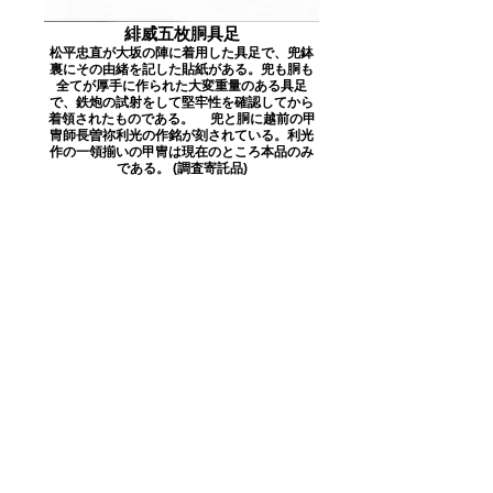
緋威五枚胴具足
松平忠直が大坂の陣に着用した具足で、兜鉢
裏にその由緒を記した貼紙がある。兜も胴も
全てが厚手に作られた大変重量のある具足
で、鉄炮の試射をして堅牢性を確認してから
着領されたものである。 兜と胴に越前の甲
冑師長曽祢利光の作銘が刻されている。利光
作の一領揃いの甲冑は現在のところ本品のみ
である。 (調査寄託品)