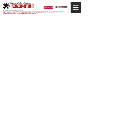
Samurai Art Museum
井 伊 美 術 館
ENGLISH
調査鑑定について
当館は日本唯一の甲冑武具・史料考証専門の美術館です。
平成29年度大河ドラマ「おんな城主 井伊直虎」の主人公直虎とされた人物、徳川四天王の筆頭井伊直政の直系後裔が運営しています。歴史と武具の本格派が集う美術館です。
＊当サイトにおけるすべての写真・文章等の著作権・版権は井伊美術館に属します。コピーなどの無断複製は著作権法上での例外を除き禁じられています。本サイトのコンテンツを代行
業者などの第三者に依頼して複製することは、たとえ個人や家庭内での利用であっても著作権法上認められていません。
※当館展示の刀剣類等は銃刀法に遵法し、​全て正真の刀剣登録証が添付されている事を確認済みです。
​松平忠直
井伊美術館特選ギャラリー​