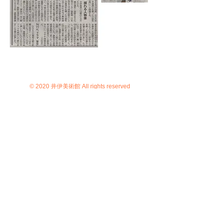
© 2020 井伊美術館 All rights reserved
京都市東山区花見小路四条下ル4丁
目小松町564 TEL
075-525-3921
FAX
075-531-5121
C）井伊美術館
＊
当サイトにおけるすべての写真・文章等の著作権・版
権は井伊美術館に属します。コピーなどの無断複製は著
作権法上での例外を除き禁じられています。本サイトの