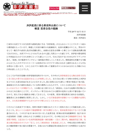
Samurai Art Museum
井 伊 美 術 館
ENGLISH
調査鑑定について
当館は日本唯一の甲冑武具・史料考証専門の美術館です。
平成29年度大河ドラマ「おんな城主 井伊直虎」の主人公直虎とされた人物、徳川四天王の筆頭井伊直政の直系後裔が運営しています。歴史と武具の本格派が集う美術館です。
＊当サイトにおけるすべての写真・文章等の著作権・版権は井伊美術館に属します。コピーなどの無断複製は著作権法上での例外を除き禁じられています。本サイトのコンテンツを代行
業者などの第三者に依頼して複製することは、たとえ個人や家庭内での利用であっても著作権法上認められていません。
※当館展示の刀剣類等は銃刀法に遵法し、​全て正真の刀剣登録証が添付されている事を確認済みです。