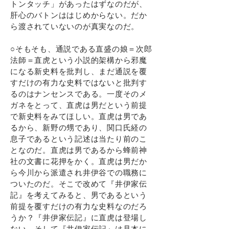
トンタッチ」があったはずなのだが、
肝心のバトンははじめからない。だか
ら渡されていないのが真実なのだ。
○そもそも、通説である直盛の娘＝次郎
法師＝直虎という小説的架構から邪魔
になる新史料を批判し、まだ通説を覆
すだけの有力な史料ではないと批判す
るのはナンセンスである。一度そのメ
ガネをとって、直虎は男だという前提
で新史料をみてほしい。直虎は男であ
るから、新野の甥であり、関口氏経の
息子であるという記述は当たり前のこ
となのだ。直虎は男であるから蜂前神
社の文書に花押をかく。直虎は男だか
ら今川から派遣され井伊谷での職務に
ついたのだ。そこで改めて『井伊家伝
記』を考えてみると、男であるという
前提を覆すだけの有力な史料なのだろ
うか？『井伊家伝記』に直虎は登場し
ない、そして『井伊家伝記』は見本に