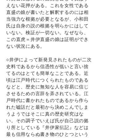
えない花押がある。これを女性である
直盛の娘が書いたと解釈するのには相
当強力な根拠が必要となるが、小和田
氏は自身の説の根拠を明らかにはして
いない。検証が一切ない。なぜなら、
この直虎＝井伊直盛の娘は証明ができ
ない状況にある。
○井伊によって新発見されたものが二次
史料であるから信憑性が低いと言い捨
てるのはとても簡単なことである。近
頃は江戸時代につくられたものである
などと、歴史に無知な人を容易に信じ
させるための言辞を弄されている。江
戸時代に書かれたものであるから作ら
れた嘘話だと最初から決めこんでしま
うようではそこに真の歴史研究はな
い。その調子でいえば氏が自己説の拠
り所としている『井伊家伝記』などは
最も信用ならぬ書き物のひとつという