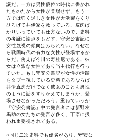
議だ。一方は男性優位の時代に書かれ
たものだから女性が登場せず、もう一
方では強く逞しき女性が大活躍をくり
ひろげて井伊家を救っている。皮肉ば
かりいっていても仕方ないので、史料
の考証に論点をもどす。守安公書記に
女性蔑視の傾向はみられない。なぜな
ら戦国時代の有力な女性が登場するか
らだ。例えば今川の寿桂尼である。彼
女は立派な女性であり当主代行も行っ
ていた。もし守安公書記が女性の活躍
をタブー視している史料であるならば
井伊直虎だけでなく彼女のことも男性
のように話をすりかえてしまうか、登
場させなかっただろう。重ねていうが
『守安公書記』中の発言者には新野左
馬助の女たちの発言が多く、丁寧に扱
われ重要視されてある。
○同じ二次史料でも優劣があり、守安公