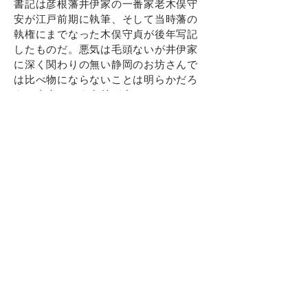
書記は彦根藩井伊家の一番家老木俣守
安が江戸前期に執筆、そして当時藩の
執権にまでなった木俣守貞が後年写記
したものだ。悪気は毛頭ないが井伊家
に深く関わりの無い静岡のお坊さんで
は比べ物にならないことは明らかだろ
う。直虎という名前が出てこないこと
については、新史料全体の人名表記が
第三者的表現というべき「通称」で行
われている以上これはごく当たり前の
ことで、実名（諱名）を系図でもない
このような記録史料内に記載すること
は普通にはないことである。まさかそ
のようなことがらを氏が御存知ない訳
がない。つまり氏の評言は、あくまで
歴史的知見に乏しい人むけにアプロー
チしたものであることが認知されるの
である。次郎法師であれば次郎法師と
書き、井伊次郎直虎であれば井伊次郎
と書くだろう。しかし蜂前神社の文書
のように正式な書類の場合は時に実名