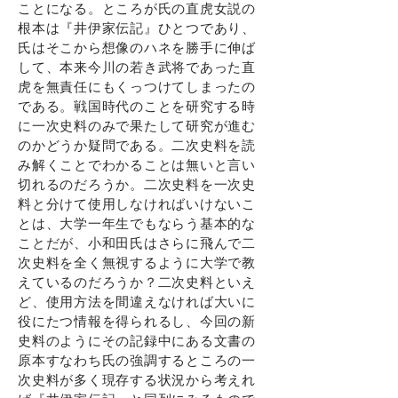
ことになる。ところが氏の直虎女説の
根本は『井伊家伝記』ひとつであり、
氏はそこから想像のハネを勝手に伸ば
して、本来今川の若き武将であった直
虎を無責任にもくっつけてしまったの
である。戦国時代のことを研究する時
に一次史料のみで果たして研究が進む
のかどうか疑問である。二次史料を読
み解くことでわかることは無いと言い
切れるのだろうか。二次史料を一次史
料と分けて使用しなければいけないこ
とは、大学一年生でもならう基本的な
ことだが、小和田氏はさらに飛んで二
次史料を全く無視するように大学で教
えているのだろうか？二次史料といえ
ど、使用方法を間違えなければ大いに
役にたつ情報を得られるし、今回の新
史料のようにその記録中にある文書の
原本すなわち氏の強調するところの一
次史料が多く現存する状況から考えれ