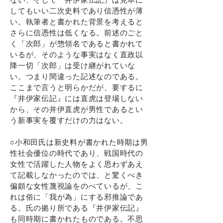
してもいい二次史料であり信憑性が薄
い。執筆者と書かれた背景を考えると
さらに信憑性は低くなる。前述のごと
く「次郎」が惣領名であると書かれて
いるが、そのような事実はなく直政以
降一切「次郎」は受け継がれていな
い。つまり間違った記述なのである。
ここまで言うと明らかだが、要するに
『井伊家伝記』には直虎は登場しない
から、その井伊直虎が男性であるとい
う新事実を覆すだけの力はない。
○小和田氏は新史料が書かれた時期は男
性社会優位の時代であり、戦国時代の
女性で活躍した人物をよく思わずあえ
て記載しなかったのでは、と驚くべき
偏頗な女性蔑視論をのべているが、こ
れは俗に「我が為」にする邪推論であ
る。氏の拠り所である『井伊家伝記』
も同時期に書かれたものである。不思