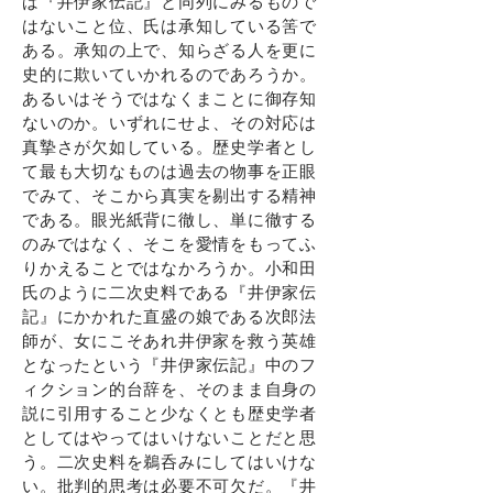
ば『井伊家伝記』と同列にみるもので
はないこと位、氏は承知している筈で
ある。承知の上で、知らざる人を更に
史的に欺いていかれるのであろうか。
あるいはそうではなくまことに御存知
ないのか。いずれにせよ、その対応は
真摯さが欠如している。歴史学者とし
て最も大切なものは過去の物事を正眼
でみて、そこから真実を剔出する精神
である。眼光紙背に徹し、単に徹する
のみではなく、そこを愛情をもってふ
りかえることではなかろうか。小和田
氏のように二次史料である『井伊家伝
記』にかかれた直盛の娘である次郎法
師が、女にこそあれ井伊家を救う英雄
となったという『井伊家伝記』中のフ
ィクション的台辞を、そのまま自身の
説に引用すること少なくとも歴史学者
としてはやってはいけないことだと思
う。二次史料を鵜呑みにしてはいけな
い。批判的思考は必要不可欠だ。『井