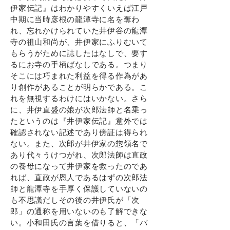
伊家伝記』はわかりやすくいえば江戸
中期に当時彦根の龍潭寺に名を奪わ
れ、忘れかけられていた井伊谷の龍潭
寺の祖山和尚が、井伊家にふりむいて
もらうがために誌したはなしで、要す
るにお寺の手柄ばなしである。つまり
そこには巧まれた利益を得る作為があ
り創作があることが明らかである。こ
れを無視するわけにはいかない。さら
に、井伊直盛の娘が次郎法師と名乗っ
たというのは『井伊家伝記』意外では
確認されない記述であり傍証は得られ
ない。また、次郎が井伊家の惣領名で
あり代々うけつがれ、次郎法師は直政
の養母になって井伊家を救ったのであ
れば、直政が恩人であるはずの次郎法
師と龍潭寺を手厚く保護していないの
も不思議だしその後の井伊氏が「次
郎」の通称を用いないのも了解できな
い。小和田氏の言葉を借りると、「バ