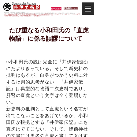
Samurai Art Museum
井 伊 美 術 館
ENGLISH
調査鑑定について
当館は日本唯一の甲冑武具・史料考証専門の美術館です。
平成29年度大河ドラマ「おんな城主 井伊直虎」の主人公直虎とされた人物、徳川四天王の筆頭井伊直政の直系後裔が運営しています。歴史と武具の本格派が集う美術館です。
＊当サイトにおけるすべての写真・文章等の著作権・版権は井伊美術館に属します。コピーなどの無断複製は著作権法上での例外を除き禁じられています。本サイトのコンテンツを代行
業者などの第三者に依頼して複製することは、たとえ個人や家庭内での利用であっても著作権法上認められていません。
※当館展示の刀剣類等は銃刀法に遵法し、​全て正真の刀剣登録証が添付されている事を確認済みです。
たび重なる小和田氏の「直虎
物語」に係る誤謬について
○小和田氏の説は完全に『井伊家伝記』
にたよりきっている。そして新史料の
批判はあるが、自身がつかう史料に対
する批判的思考がない。『井伊家伝
記』は典型的な物語二次史料であり、
肝腎の直虎という文字は全く登場しな
い。
新史料の批判として直虎という名前が
出てこないことをあげているが、小和
田氏が根拠とする『井伊家伝記』にも
直虎はでてこない。そして、蜂前神社
の文書には男名の直虎と書して女はす