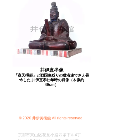
井伊直孝像
「夜叉掃部」と戦国生残りの猛者連でさえ畏
怖した 井伊直孝壮年時の肖像（木像約
49cm）
© 2020 井伊美術館 All rights reserved
京都市東山区花見小路四条下ル4丁