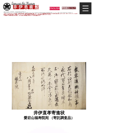
Samurai Art Museum
井 伊 美 術 館
ENGLISH
調査鑑定について
当館は日本唯一の甲冑武具・史料考証専門の美術館です。
平成29年度大河ドラマ「おんな城主 井伊直虎」の主人公直虎とされた人物、徳川四天王の筆頭井伊直政の直系後裔が運営しています。歴史と武具の本格派が集う美術館です。
＊当サイトにおけるすべての写真・文章等の著作権・版権は井伊美術館に属します。コピーなどの無断複製は著作権法上での例外を除き禁じられています。本サイトのコンテンツを代行
業者などの第三者に依頼して複製することは、たとえ個人や家庭内での利用であっても著作権法上認められていません。
※当館展示の刀剣類等は銃刀法に遵法し、​全て正真の刀剣登録証が添付されている事を確認済みです。
井伊直孝関連資
料
井伊直孝寄進状
愛宕山福寿院宛 （寄託調査品）