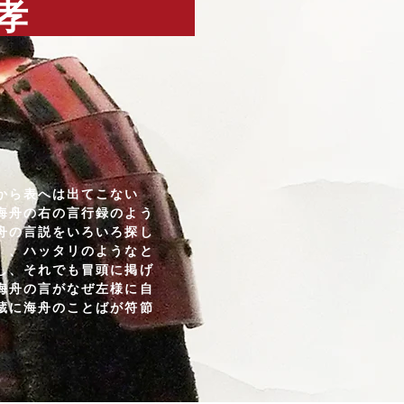
井伊直孝
から表へは出てこない
海舟の右の言行録のよう
舟の言説をいろいろ探し
）、ハッタリのようなと
し、それでも冒頭に掲げ
海舟の言がなぜ左様に自
蔵に海舟のことばが符節