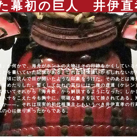
した幕初の巨人 
話」か何かで、海舟がホントの大物はその行跡をかくしている
ことを書いていた記憶がある。これは記憶違いかもしれないが
えた頃に読んで目が開いたような印象をうけた。そのあとは海
き留めたりした。暫くしてかれの言行には一種の虚連（ケレン
気付いてそれから「海舟教」から解脱するようになった。しか
は八十をこえた今も胸中に、明確な響きを以て捺されてある。
のか——。それは現実的初代根藩主ともいうべき井伊直孝の行
私の心に嵌り来ったからである。