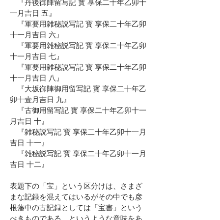
『丹後御陣留写記 寳 享保二十年乙卯十
一月吉日 五』
『軍要用雑秘説写記 寳 享保二十年乙卯
十一月吉日 六』
『軍要用雑秘説写記 寳 享保二十年乙卯
十一月吉日 七』
『軍要用雑秘説写記 寳 享保二十年乙卯
十一月吉日 八』
『大坂御陣御用留写記 寳 享保二十年乙
卯十壹月吉日 九』
『古御用留写記 寳 享保二十年乙卯十一
月吉日 十』
『雑秘説写記 寳 享保二十年乙卯十一月
吉日 十一』
『雑秘説写記 寳 享保二十年乙卯十一月
吉日 十二』
表題下の「宝」という区分けは、さまざ
まな記録を混えてはいるがその中でも彦
根藩中の古記録としては「宝書」という
べきものである、というような意味をあ