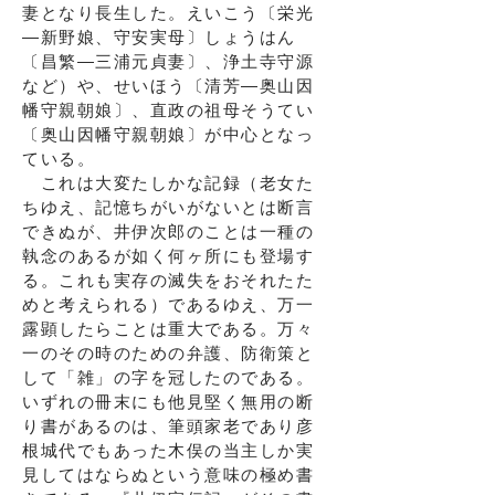
妻となり長生した。えいこう〔栄光
―新野娘、守安実母〕しょうはん
〔昌繁―三浦元貞妻〕、浄土寺守源
など）や、せいほう〔清芳―奥山因
幡守親朝娘〕、直政の祖母そうてい
〔奥山因幡守親朝娘〕が中心となっ
ている。
これは大変たしかな記録（老女た
ちゆえ、記憶ちがいがないとは断言
できぬが、井伊次郎のことは一種の
執念のあるが如く何ヶ所にも登場す
る。これも実存の滅失をおそれたた
めと考えられる）であるゆえ、万一
露顕したらことは重大である。万々
一のその時のための弁護、防衛策と
して「雑」の字を冠したのである。
いずれの冊末にも他見堅く無用の断
り書があるのは、筆頭家老であり彦
根城代でもあった木俣の当主しか実
見してはならぬという意味の極め書