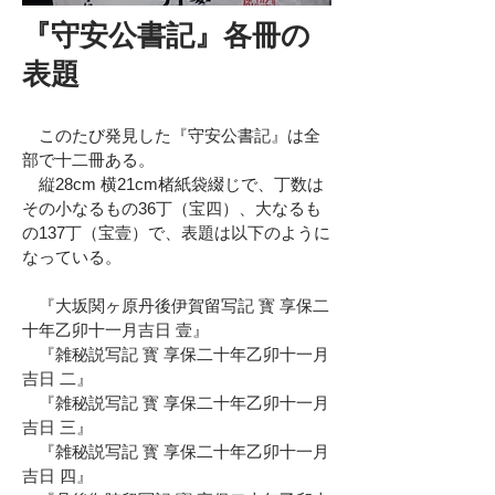
『守安公書記』各冊の
表題
このたび発見した『守安公書記』は全
部で十二冊ある。
縦28cm 横21cm楮紙袋綴じで、丁数は
その小なるもの36丁（宝四）、大なるも
の137丁（宝壹）で、表題は以下のように
なっている。
『大坂関ヶ原丹後伊賀留写記 寳 享保二
十年乙卯十一月吉日 壹』
『雑秘説写記 寳 享保二十年乙卯十一月
吉日 二』
『雑秘説写記 寳 享保二十年乙卯十一月
吉日 三』
『雑秘説写記 寳 享保二十年乙卯十一月
吉日 四』