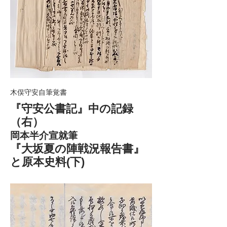
木俣守安自筆覚書
『守安公書記』中の記録
（右）
岡本半介宣就筆
『大坂夏の陣戦況報告書』
と原本史料(下)