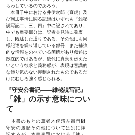
らわしているのであろう。
本冊子中における井伊次郎（直虎）及
び周辺事情に関る記録はいずれも『雑秘
説写記二、三、四』中に記されてあり、
中でも重要部分は、記者会見時に発表
し、既述した通りである。その他にも同
様記述を繰り返している部冊、また補強
的な情報をのべている箇所があり叙述は
散在的ではあるが、後代に真実を伝えた
いという欲求と義務感が、表現は意識的
な飾り気のない抑制されたものであるだ
けにむしろ強く感じられる。
『守安公書記――雑秘説写記』
「雑」の示す意味につい
て
本書のもとの筆者木俣清左衛門尉
守安の履歴その他については別に詳
記するが、本書表題における「雑」