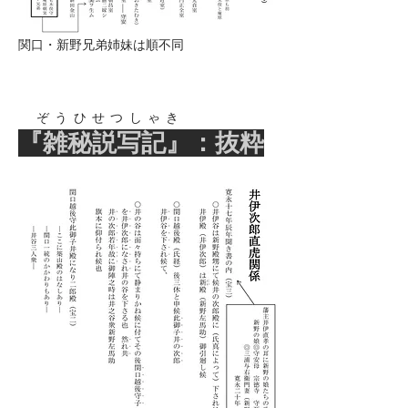
関口・新野兄弟姉妹は順不同
​ぞうひせつしゃき
『雑秘説写記』：抜粋