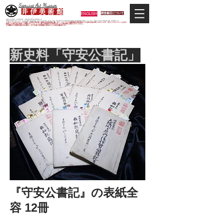
Samurai Art Museum
井 伊 美 術 館
ENGLISH
調査鑑定について
当館は日本唯一の甲冑武具・史料考証専門の美術館です。
平成29年度大河ドラマ「おんな城主 井伊直虎」の主人公直虎とされた人物、徳川四天王の筆頭井伊直政の直系後裔が運営しています。歴史と武具の本格派が集う美術館です。
＊当サイトにおけるすべての写真・文章等の著作権・版権は井伊美術館に属します。コピーなどの無断複製は著作権法上での例外を除き禁じられています。本サイトのコンテンツを代行
業者などの第三者に依頼して複製することは、たとえ個人や家庭内での利用であっても著作権法上認められていません。
※当館展示の刀剣類等は銃刀法に遵法し、​全て正真の刀剣登録証が添付されている事を確認済みです。
​新史料「守安公書記」
『守安公書記』の表紙全
容 12冊