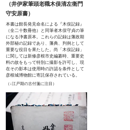
（井伊家筆頭老職木俣清左衛門
守安原書）
本書は館長発見命名による『木俣記録』
（全二十数冊他）と同筆者木俣守貞の筆
になる浄書原本。これらの記録は藩政期
外部秘の記録であり、藩典、判例として
重要な役目を果たした。尚「木俣記録」
に関しては新修彦根市史編纂時、重要史
料の故をもって特別に撮影を許可し、現
在その影本は使用時の許認を条件として
彦根城博物館に寄託保存されている。
（↓江戸期の古付箋に注目）