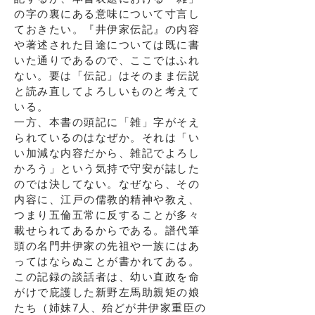
の字の裏にある意味について寸言し
ておきたい。『井伊家伝記』の内容
や著述された目途については既に書
いた通りであるので、ここではふれ
ない。要は「伝記」はそのまま伝説
と読み直してよろしいものと考えて
いる。
一方、本書の頭記に「雑」字がそえ
られているのはなぜか。それは「い
い加減な内容だから、雑記でよろし
かろう」という気持で守安が誌した
のでは決してない。なぜなら、その
内容に、江戸の儒教的精神や教え、
つまり五倫五常に反することが多々
載せられてあるからである。譜代筆
頭の名門井伊家の先祖や一族にはあ
ってはならぬことが書かれてある。
この記録の談話者は、幼い直政を命
がけで庇護した新野左馬助親矩の娘
たち（姉妹7人、殆どが井伊家重臣の