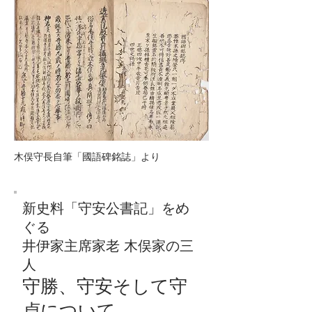
木俣守長自筆「國語碑銘誌」より
新史料「守安公書記」をめ
ぐる
井伊家主席家老 木俣家の三
人
守勝、守安そして守
貞について