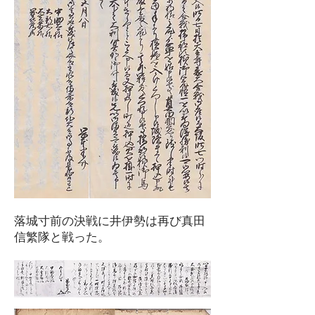
落城寸前の決戦に井伊勢は再び真田
信繁隊と戦った。