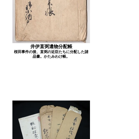
井伊直弼遺物分配帳
桜田事件の後、直弼の近臣たちに分配した諸
品書。かたみわけ帳。