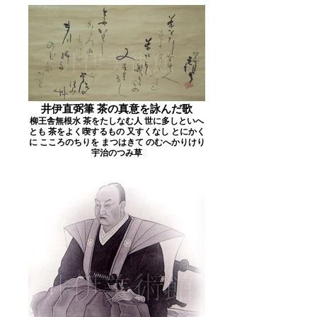
井伊直弼筆 茶の真意を詠んだ歌
柳王舎無根水 茶をたしなむ人 世に多しといへ
とも 茶をよく喫するもの 又すくなし とにかく
に こころのちりを まつはきて のむへかりけり
宇治のつみ草