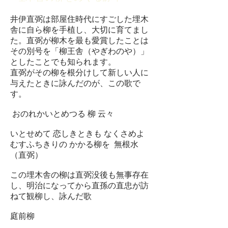
井伊直弼は部屋住時代にすごした埋木
舎に自ら柳を手植し、大切に育てまし
た。直弼が柳木を最も愛賞したことは
その別号を「柳王舎（やぎわのや）」
としたことでも知られます。
直弼がその柳を根分けして新しい人に
与えたときに詠んだのが、この歌で
す。
おのれかいとめつる 柳 云々
いとせめて 恋しきときも なくさめよ
むすふちきりの かかる柳を 無根水
（直弼）
この埋木舎の柳は直弼没後も無事存在
し、明治になってから直孫の直忠が訪
ねて観柳し、詠んだ歌
庭前柳