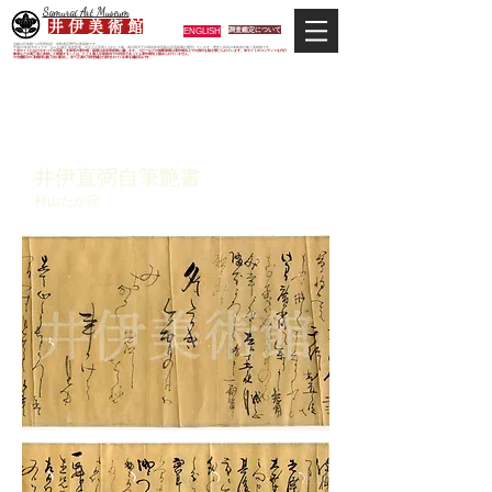
Samurai Art Museum
井 伊 美 術 館
ENGLISH
調査鑑定について
当館は日本唯一の甲冑武具・史料考証専門の美術館です。
平成29年度大河ドラマ「おんな城主 井伊直虎」の主人公直虎とされた人物、徳川四天王の筆頭井伊直政の直系後裔が運営しています。歴史と武具の本格派が集う美術館です。
＊当サイトにおけるすべての写真・文章等の著作権・版権は井伊美術館に属します。コピーなどの無断複製は著作権法上での例外を除き禁じられています。本サイトのコンテンツを代行
業者などの第三者に依頼して複製することは、たとえ個人や家庭内での利用であっても著作権法上認められていません。
※当館展示の刀剣類等は銃刀法に遵法し、​全て正真の刀剣登録証が添付されている事を確認済みです。
井伊直弼
井伊直弼自筆艶書
村山たか宛