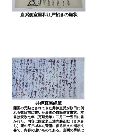
直弼側室里和江戸招きの願状
井伊直弼絶筆
開国の元勲とされてきた井伊直弼が桜田に倒
れる数日前に書いた最後の自筆長文書状。本
書は安政七年（万延元年）二月二十五日に書
かれた。内容は国家老三浦内膳正猷（まさみ
ち）宛の江戸城本丸普請に係る長文の指示文
書で、内容の濃いものである。直弼の手紙は