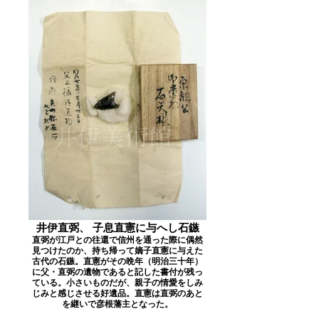
井伊直弼、 子息直憲に与へし石鏃
直弼が江戸との往還で信州を通った際に偶然
見つけたのか、持ち帰って嫡子直憲に与えた
古代の石鏃。直憲がその晩年（明治三十年）
に父・直弼の遺物であると記した書付が残っ
ている。小さいものだが、親子の情愛をしみ
じみと感じさせる好遺品。直憲は直弼のあと
を継いで彦根藩主となった。