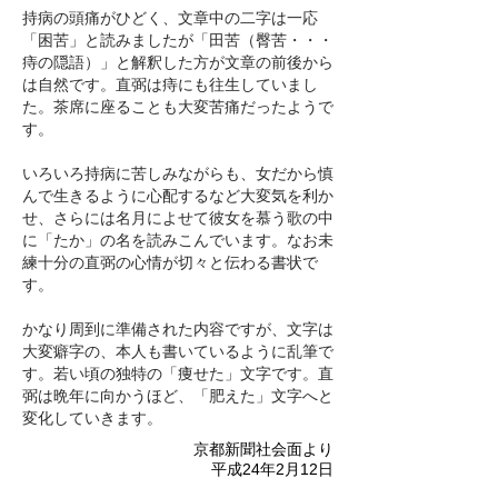
持病の頭痛がひどく、文章中の二字は一応
「困苦」と読みましたが「田苦（臀苦・・・
痔の隠語）」と解釈した方が文章の前後から
は自然です。直弼は痔にも往生していまし
た。茶席に座ることも大変苦痛だったようで
す。
いろいろ持病に苦しみながらも、女だから慎
んで生きるように心配するなど大変気を利か
せ、さらには名月によせて彼女を慕う歌の中
に「たか」の名を読みこんでいます。なお未
練十分の直弼の心情が切々と伝わる書状で
す。
かなり周到に準備された内容ですが、文字は
大変癖字の、本人も書いているように乱筆で
す。若い頃の独特の「痩せた」文字です。直
弼は晩年に向かうほど、「肥えた」文字へと
変化していきます。
京都新聞社会面より
平成24年2月12日