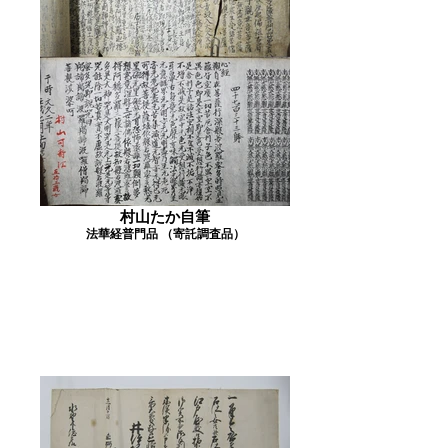
村山たか自筆
法華経普門品 （寄託調査品）