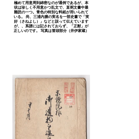
極めて用意周到綿密なのが通例であるが、本
状は珍しく不用意かつ乱文で、直弼文書中最
難読の一つ。青色の特別な料紙が用いられて
いる。 尚、三浦内膳の実名を一部史書で「実
好（さねよし）」などと誤って伝えています
が、、系譜には記されておらず、「正猷」が
正しいのです。 写真は冒頭部分（井伊家蔵）