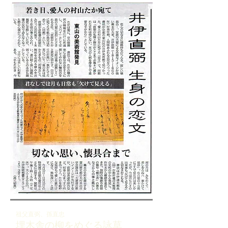
祖父直弼、孫直忠
埋木舎の柳をめぐる詠草