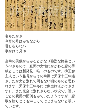
名もたかき
今宵の月は
みちながら
君しをらねハ
事かけて見ゆ
当時の風儀からみるとかなり強烈な艶書とい
うべきもので、直弼の女性にかかわる恋の手
紙としては新発見、唯一のものです。柳王舎
主人という雅号からその時期は天保十三年過
ぎ、たか女と別れて間もない頃のものと思わ
れます（天保十三年冬には側室静江ができま
す）。まだ完全に別れきらない状況で、習い
ごとの費用の面倒もみていたようですが、恋
歌を贈りどうも淋しくてはじまらないと嘆い
ています。