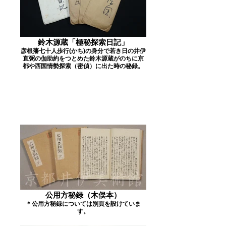
鈴木源蔵「極秘探索日記」
彦根藩七十人歩行(かち)の身分で若き日の井伊
直弼の伽助約をつとめた鈴木源蔵がのちに京
都や西国情勢探索（密偵）に出た時の秘録。
公用方秘録（木俣本）
＊公用方秘録については別頁を設けていま
す。