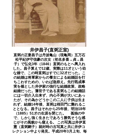
井伊昌子(直弼正室)
直弼の正妻昌子は丹波亀山（現亀岡）五万石
松平紀伊守信豪の次女（初名多喜→貞→昌
子）で弘化3年（1846）直弼のもとへ輿入れ
した。昌子算えで12歳、実際は11才という幼
な婚で、この時直弼はすでに32才だった。こ
の結婚は将軍家からの養女による結婚話を打
ちこわすための、いわば急拵え。先行既成事
実を楯とした井伊家の強行な結婚政策、政略
結婚だった。藩世子である直弼もこの結婚話
には一切介入出来ず、内心不満が大いにあっ
たが、その為かどうかこの二人に子供は生ま
れず、結婚14年後、直弼は桜田門に斃れるこ
ととなる。昌子はそれから25年後、明治18年
（1885）51才の生涯を閉じた。 孤独の中
で、しかし強く生きたであろう勝気そうな感
じがその風貌から窺える。 この写真は井伊直
憲（直弼嗣子）就封時の古写真と共に井伊コ
レクション中より発見。平成20年3月上旬、毎