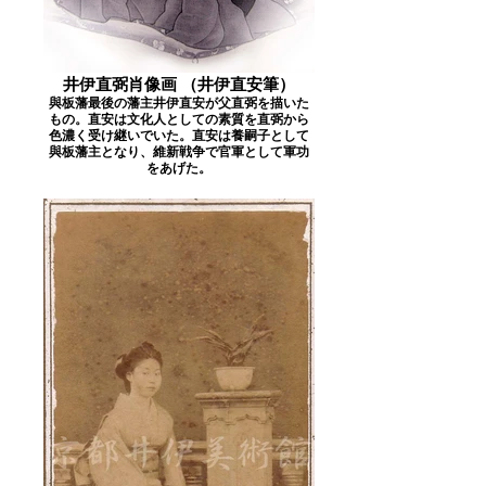
井伊直弼肖像画 （井伊直安筆）
與板藩最後の藩主井伊直安が父直弼を描いた
もの。直安は文化人としての素質を直弼から
色濃く受け継いでいた。直安は養嗣子として
與板藩主となり、維新戦争で官軍として軍功
をあげた。