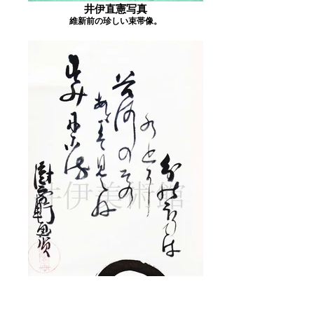
井伊直憲写真
維新前の珍しい束帯像。