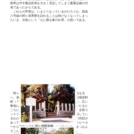
附帯は竹中重治所用を大きく否定してしまう重要証拠の代
表であったからである。
これらの甲冑は、いまどうなっているのだろうか。国道
八号線の関ヶ原界隈を訪れることは殆どなくなってしまっ
たいま、古歌にいう「心に懸る峯の白雪」の思いである。
関ヶ原の古戦場の中心を貫通している旧北国街道を北
へ、池寺池のほとりに、ウオーランドとか称した戦場資料
館（？）ができたのは、これまた詳しく記憶しない。広い
敷地に楼門を構えた入口があって、中へ入ると、いたると
ころに馬にのった鎧武者がいて、敵と戦っている。全部コ
ンクリート造りのごついもので、関ヶ原合戦を再現してい
るわけであるが、努力作ながら多少間抜けた感じの侍顔が
あって、凄惨な戦物の匂いは全く感じられない。スピーカ
関ヶ原西首塚
ーから軍勢の喊声やホラ貝の音などが流されて、まっおよ
そこんなものか——という感じのところであった。