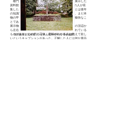
楼門から続きの櫓とおぼしき中に、主に甲冑を展示した
資料館があった。ここは岐阜のYという甲冑趣味の人が収
集したヨロイカブト類が貸出されていた（このことは後年
の知識である）が、それらを時折みにゆくことは、まだ本
物の甲冑にふれることが殆どなかった私にとって愉快なこ
とであった。
展示物の中に、それは兜であったが、鉄製の兜鉢の頂辺か
ら左右にふりわけられて、轡が立物としてのせられている
ものがあり、この兜の正体、意味がわかる人は教えて欲し
徳川家康首実検場（いずれも昭和40年代-筆者撮影）
いというキャプションがあった。正解した人には何か賞品
があるような趣旨の但書があったやに思われるが、今とな
ってはさだかではない。仮りに正解をしたところで、その
認識は所有者の知識如何に左右されるのであるから、若い
私でも、その広告は何となく信頼度の低いものに思われ
た。
今にして思えば、そこに展示されていた甲冑類はたしかに
ヨロイやカブト類であったが、甲冑研究上にとって、さし
て重要なものは置かれていない、一般的なものであった。
（これらの甲冑類はずっと後年になって、全て古物道具市
場で処分された由を聞いた）
令和二年 2.11
戻る
次へ