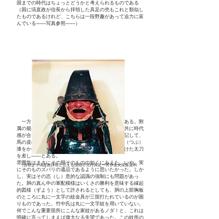
国までの時代はちょっとどうかと考えられるものである
（因に塙直政が信長から拝領した具足の兜もこれと類似し
たものであるけれど、こちらは一段野趣があって迫力に富
んでいる——写真参照——）
一方、胴は包革に金で軍配を図案化して描いてある。附
属の籠手（たしか革包の産籠手——うぶごて）と共に時代
感が合っていた。「古記」に竹中半兵衛の軍装を記して、
馬の皮の裏を表に用い粗々（あらあら）とした粒（つぶ）
漆をかけた鎧に・・・虎御前（とらごぜ）と名付けた太刀
を差し——とある。
雰囲気はまさにその胴そのものの如くにみえた。いや、実
（信長より塙直政拝領と伝える投頭巾兜付具足ー井伊達夫採集資料
にそのものズバリの遺品であるように思いたかった。しか
し、実はその恣（し）意的な認識の強制にも問題があっ
た。胴の真ん中の軍配模様はいくさの勝利を意味する縁起
的図様（ずよう）として許されるとしても、胴の上部胸板
のところに丸に一文字の紋金具が三箇打たれているのが困
りものであった。竹中氏は丸に一文字紋を用いていない。
何でこんな重要箇所にこんな家紋があるノダ！と、これは
明確に言ってしまえば偉大なる失望であった。この紋所の