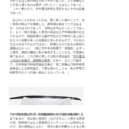
それでもはじめの内はそれで十分であった。上下別物など
と不足に感じるのは贅沢（ぜいたく）なはなしであった。
この一事だけで、竹中重治所用を否定するに十分の証拠
であった。
以上のことがわかったのは、暫く経った後のことで、全
く初見の時は十分感激した。異和感を抱きつつではある
が、それはそれであって、当時は文句なかったことであっ
た。もう一領の完備した星兜の具足は江戸中期以降の仕立
てのもので、戦国美濃の土豪竹中氏が江戸時代に及ぶ迄そ
れなりに命脈を保った証拠品と見られるもので、それ以上
又はそれ以下のものではない。綺麗なものであるが格別の
感慨はなかった。（因に竹中半兵衛愛刀「虎御前」はずっ
と後年、偶然の機会に私が発見することになる。不思議な
縁であるが、この刀剣に関しては私の考証論文「
竹中重治
と伝説の名物刀 虎御前の研究
」があり、またこの論文
で、日本美術刀剣保存協会主催の「第二回薫山刀剣学術奨
励基金による研究論文」で賞を受けたことも、私の甲冑刀
剣研究のひとつの強い励みにもなっている。）
竹中半兵衛重治所用 名物虎御前ー井伊達夫採集資料
さて展示されていた竹中重治所用という変り兜の添う具
足であるが、兜は俗に投頭巾（なげずきん）と称する異形
の兜。鉄錆地ではなく黒漆塗のコンディションは良好なも
ので、兜の形態はともかく、現今の私の判断からすると戦