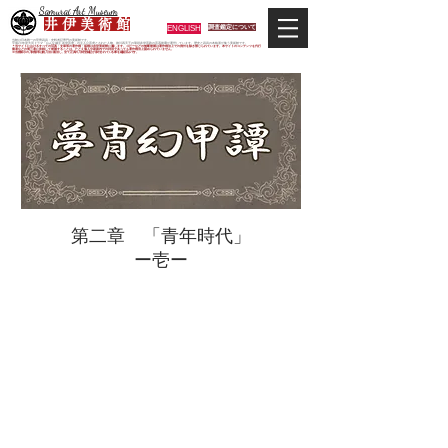
Samurai Art Museum
井 伊 美 術 館
ENGLISH
調査鑑定について
当館は日本唯一の甲冑武具・史料考証専門の美術館です。
平成29年度大河ドラマ「おんな城主 井伊直虎」の主人公直虎とされた人物、徳川四天王の筆頭井伊直政の直系後裔が運営しています。歴史と武具の本格派が集う美術館です。
＊当サイトにおけるすべての写真・文章等の著作権・版権は井伊美術館に属します。コピーなどの無断複製は著作権法上での例外を除き禁じられています。本サイトのコンテンツを代行
業者などの第三者に依頼して複製することは、たとえ個人や家庭内での利用であっても著作権法上認められていません。
※当館展示の刀剣類等は銃刀法に遵法し、​全て正真の刀剣登録証が添付されている事を確認済みです。
第二章 「青年時代」
​ー壱ー