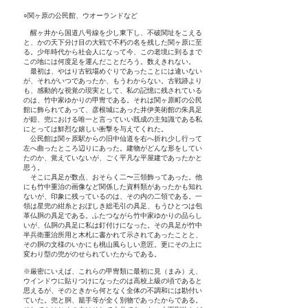
○関ヶ原の公民館、ウオーランドなど
醒ヶ井から国道八号線を少し東下し、不破関址をこえる
と、かの天下分け目の大戦で不朽の名を残した関ヶ原に至
る。少年時代から社会人になって今、この老境に到るまで
この地には何度足を運んだことだろう。数えきれない。
最初は、やはり古戦場めぐりであったことには違いない
が、それがいつであったか、もうわからない。古戦跡より
も、感動的な視覚の現実として、私の記憶に残されている
のは、竹中家ゆかりの甲冑である。それは関ヶ原町の公民
館に飾られてあって、彦根城にあった井伊美術館の朱具足
が鎧、兜における唯一と言っていい既成の主知識である私
にとっては鮮烈な嬉しい衝撃を与えてくれた。
公民館は関ヶ原駅からの旧中仙道を右へ折れ少し行って
左へ曲ったところ辺りにあった。建物がどんな形をしてい
たのか、覚えていないが、ごく平凡な平屋建であったかと
思う。
そこに具足が数点、おそらく二〜三領飾ってあった。他
にも竹中重治の画像など関係した資料類があったかも知れ
ないが、印象に残っているのは、その内の二領である。一
領は星兜の紺糸とおぼしき総毛引の具足、もうひとつは包
革仏胴の具足である。ふたつながら竹中家ゆかりの品らし
いが、仏胴の具足に私は釘付けになった。その具足が竹中
半兵衛重治所用と木札に書かれて示されてあったことと、
その胴の文様のいかにも桃山風らしい意匠。更にその上に
変わり型の兜がのせられていたからである。
※厳密にいえば、これらの甲冑類に最初に見（まみ）え、
ウインドウに貼りつけになったのは高校上級の頃であると
思えるが、そのときから何となく全体の不調和には勘付い
ていた。兜と胴、籠手等が全く別物であったからである。