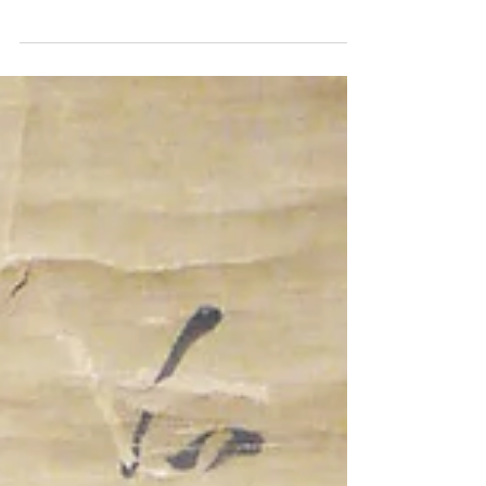
記者会見時に公開した新史料の抜粋部分読み下し文と
意訳、ならびに井伊次郎直虎・次郎法師（直虎とされ
ている）新野左馬助親矩・関口相関図を掲載しまし
た。 詳細はこちら 12月15日、報道解禁後主要新聞メ
ディアによって井伊直虎に係る新事実が報道されまし
た。...