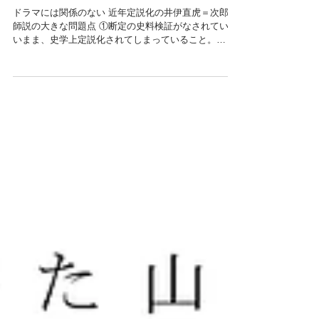
ドラマには関係のない 近年定説化の井伊直虎＝次郎法
師説の大きな問題点 ①断定の史料検証がなされていな
いまま、史学上定説化されてしまっていること。
②『井伊家伝記』は江戸中期に書かれたものである
が、そこには善意の作為・虚構がある。...