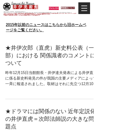
Samurai Art Museum
井 伊 美 術 館
ENGLISH
調査鑑定について
当館は日本唯一の甲冑武具・史料考証専門の美術館です。
平成29年度大河ドラマ「おんな城主 井伊直虎」の主人公直虎とされた人物、徳川四天王の筆頭井伊直政の直系後裔が運営しています。歴史と武具の本格派が集う美術館です。
＊当サイトにおけるすべての写真・文章等の著作権・版権は井伊美術館に属します。コピーなどの無断複製は著作権法上での例外を除き禁じられています。本サイトのコンテンツを代行
業者などの第三者に依頼して複製することは、たとえ個人や家庭内での利用であっても著作権法上認められていません。
※当館展示の刀剣類等は銃刀法に遵法し、​全て正真の刀剣登録証が添付されている事を確認済みです。
2015年以前のニュースはこちらから旧ホームペ
ージをご覧ください。
★井伊次郎（直虎）新史料公表（一
部）における 関係識者のコメントに
ついて
昨年12月15日当館館長・井伊達夫発表による井伊直虎
に係る新史料発見の件が我国の主要メディアによって
一斉に報道されました。取材はそれに先立つ12月10
日、及び同13日の2回都合6時間余に及ぶ濃いものでし
たが、報道の反響は大きく、迷った挙句の記者会見で
したが、開催してよかった...
★ドラマには関係のない 近年定説化
の井伊直虎＝次郎法師説の大きな問
題点