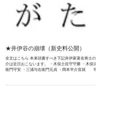
★井伊谷の崩壊（新史料公開）
全文はこちら 本来頭書すべき下記井伊家著名将士の紹
介は近日おこないます。 ・木俣土佐守守勝 ・木俣清左
衛門守安 ・三浦与右衛門元貞 ・岡本半介宣就 等
井伊家著名将士の略伝略歴紹介は後日致します