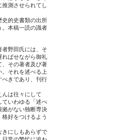
に推測させられてし
歴史的史書類の出所
う。本稿一読の識者
著者野田氏には、そ
遅ればせながら御礼
て、その著者及び著
い。それを述べる上
すべきであり、刊行
えんは往々にして
していわゆる「述べ
根拠がない独断専決
。格好をつけるよう
なきにしもあらずで
、日常の繁忙に追わ