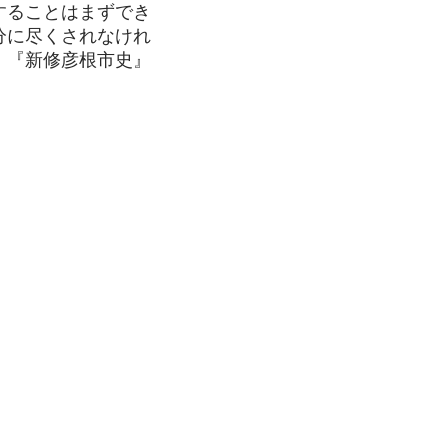
することはまずでき
分に尽くされなけれ
、『新修彦根市史』