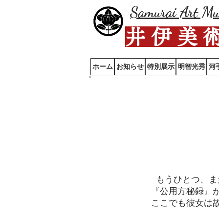
Samurai Art M
井 伊 美 
ホーム
お知らせ
特別展示
明智光秀
河
​『
野
もうひとつ、ま
『公用方秘録』
ここでも彼女は