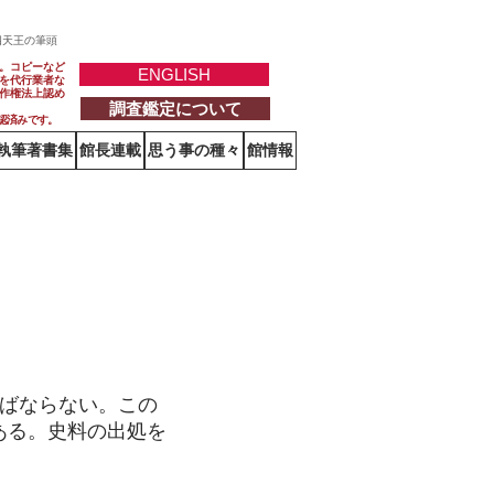
四天王の筆頭
。コピーなど
ENGLISH
を代行業者な
作権法上認め
調査鑑定について
認済みです。
執筆著書集
館長連載
思う事の種々
館情報
贈本をうけて
ばならない。この
ある。史料の出処を