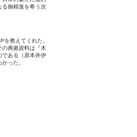
なる御精進を希う次
Pを教えてくれた。
その典拠資料は『木
のである（原本井伊
わかった。