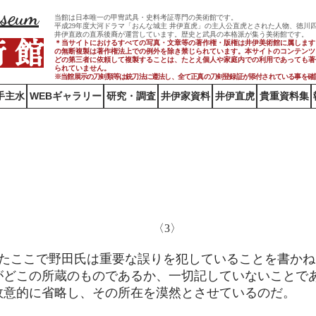
useum
当館は日本唯一の甲冑武具・史料考証専門の美術館です。
平成29年度大河ドラマ「おんな城主 井伊直虎」の主人公直虎とされた人物、徳川
井伊直政の直系後裔が運営しています。歴史と武具の本格派が集う美術館です。
術 館
＊当サイトにおけるすべての写真・文章等の著作権・版権は井伊美術館に属します
の無断複製は著作権法上での例外を除き禁じられています。本サイトのコンテンツ
どの第三者に依頼して複製することは、たとえ個人や家庭内での利用であっても著
られていません。
※当館展示の刀剣類等は銃刀法に遵法し、​全て正真の刀剣登録証が添付されている事を確
手主水
WEBギャラリー
研究・調査
井伊家資料
井伊直虎
貴重資料集
田浩子著 井伊家：彦根藩（家からみる江戸大名）』
井伊達夫
〈3〉
たここで野田氏は重要な誤りを犯していることを書かね
がどこの所蔵のものであるか、一切記していないことで
故意的に省略し、その所在を漠然とさせているのだ。