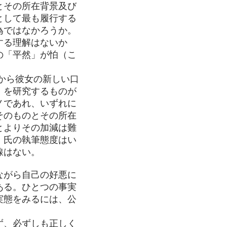
とその所在背景及び
として最も履行する
為ではなかろうか。
する理解はないか
の「平然」が怕（こ
から彼女の新しい口
」を研究するものが
ノであれ、いずれに
そのものとその所在
とよりその加減は難
。氏の執筆態度はい
線はない。
ながら自己の好悪に
ある。ひとつの事実
実態をみるには、公
ず、必ずしも正しく