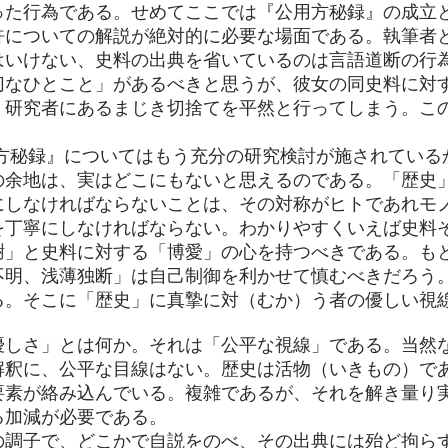
った行為である。せめてここでは『公用方秘録』の成立
許についての解説が絶対的に必要な場面である。執筆者
はいけない、史料の出典を省いているのは言語道断の行
切なひとこと」があるべきと思うが、彼女の同史料に対
く研究者にあるまじき切捨てを平然と行ってしまう。こ
。
用方秘録』についてはもう充分の研究検討が施されている
の余地は、実はどこにもないと思えるのである。「歴史
にしなければならないことは、その対称がヒトであれモ
を丁寧にしなければならない。わかりやすくいえば史料
謝」と史料に対する「博愛」の心を持つべきである。も
不明、浅薄独断」は自己制御を利かせて慎むべきだろう
る。そこに「歴史」に真摯に対（むか）う者の優しい視
優しさ」とは何か。それは「公平な視線」である。当然
解釈に、公平な目線はない。歴史は活物（いきもの）で
要素が絡み込んでいる。複雑であるが、それを解き量り
る加減が必要である。
の調子で、どこかで自説をのべ、その出典には殆ど拘ら