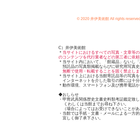
© 2020 井伊美術館 All rights reserve
C）井伊美術館
＊
当サイトにおけるすべての写真・文章等の
のコンテンツを代行業者などの第三者に依頼
＊当サイト内において、「館蔵品」ないし「
預託品の写真類掲載ならびに研究用写真史
無断で使用・転載することを固く禁止しま
＊当サイト上における当館寄託品等の写真を
インターネットを介した取引の際には十分
＊動作環境、スマートフォン及び携帯電話か
◆おしらせ
・甲冑武具関係歴史文書史料類考証鑑定致し
くわしくは当館までお尋ね下さい。
（場合によってはお受けできないことがあ
・当館では手紙・文書・メールによる一方的
宜しく御了承下さい。