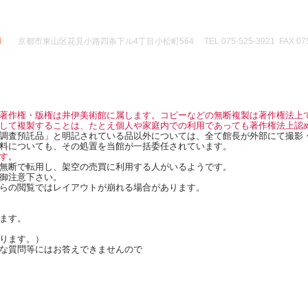
d
京都市東山区花見小路四条下ル4丁目小松町564 TEL 075-525-3921 FAX 075-
著作権・版権は井伊美術館に属します。コピーなどの無断複製は著作権法上
して複製することは、たとえ個人や家庭内での利用であっても著作権法上認
調査預託品」と明記されている品以外については、全て館長が外部にて撮影
料についても、その処置を当館が一括委任されています。
す
。
無断で転用し、架空の売買に利用する人がいるようです。
御注意下さい。
らの閲覧ではレイアウトが崩れる場合があります。
ます。
ります。）
な質問等にはお答えできませんので