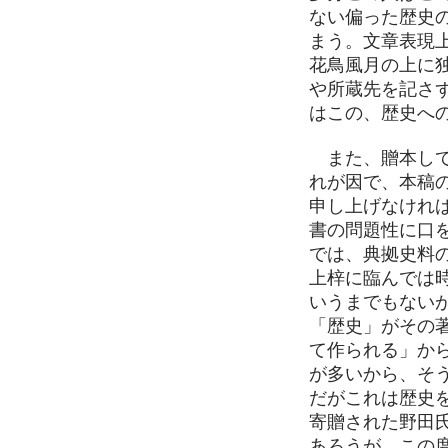
ない偏った歴史
まう。文章表現
花鳥風月の上に
や所蔵先を記さ
はこの、歴史へ
また、贈本して
れが因で、本稿
申し上げなけれ
書の問題性に口
では、典拠史料
上梓に臨んでは
いうまでもない
「歴史」がその
て作られる」か
が多いから、そ
だがこれは歴史
寄贈された野田
あろうが、この