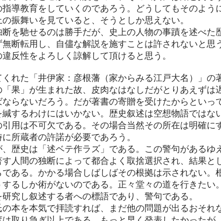
の指導教育をしていくのであろう。どうしてもそのよう
上の振舞いを見ていると、そうとしか思えない。
独断を馳せるのは勝手だが、史上の人物の事蹟を述べた
ず無断転用し、自儘な解説を施すことは許されないと思
の違反性をよろしく諒解して頂けると思う。
くれた「井伊家：彦根藩（家からみる江戸大名）」の
の「果」が生まれた故、皮肉なはなしだがとりあえずは
ばならないだろう。だが著書の寄贈を受けたからといっ
を緘するわけにはいかない。歴史叙述は空想物語ではな
の引用は不可欠である。その場合当然その所在は明確に
時に所蔵者の許諾が必要であろう。
が、歴史は「述ベテ作ラズ」である。この警句があるゆ
著す人間の独断によって都合よく取捨選択され、結果と
らである。かかる場合しばしばその根拠は示されない。
うするしか術がないのである。正々堂々の道を行きたい
を研究し叙述する者への標語であり、警句である。
氏の本を本気で拝読すれば、まだ他の問題が出るおそれ
度は取り急ぎ以上である。もっと早く発表したかったが