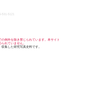
531-5121
での例外を除き禁じられています。本サイト
められていません。
・収集した研究写真史料です。