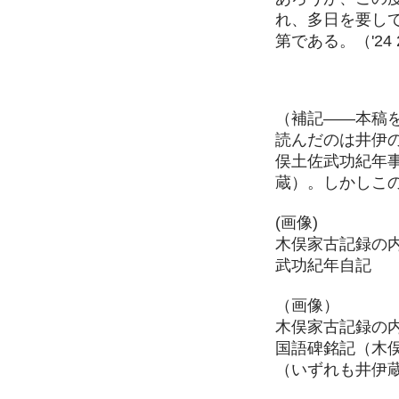
れ、多日を要し
第である。（'24 
（補記——本稿
読んだのは井伊
俣土佐武功紀年
蔵）。しかしこ
(画像)
木俣家古記録
武功紀年自記
（画像）
木俣家古記録の
国語碑銘記（木
（いずれも井伊