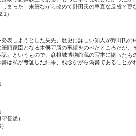
てしまった。末筆ながら改めて野田氏の率直な反省と更
2.1）
を発表しようとした矢先、歴史に詳しい知人が野田氏のH
の筆頭家臣となる木俣守勝の事績をのべたところだが、
事記』というもので、彦根城博物館蔵の写本に拠ったも
の書は私が考証した結果、残念ながら偽書であることが
の内
内
俣守長述）
蔵）