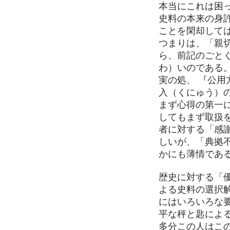
本当にこれは困
史料の本来の身
ことを閑却して
つまりは、「親
ら、前記のごと
わ）いのである
実の処、 『公
入（くにゅう）
まず心得の第一
してもまず取扱
者に対する「感
しいが、「典拠
かにも薄情であ
歴史に対する「
よる史料の選択
にはいろいろな
平な秤と匙によ
多分この人はこ