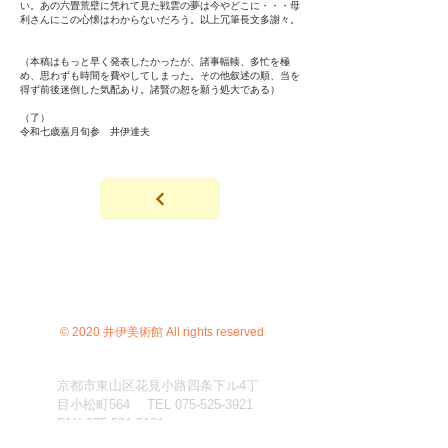
い。あの六畳荒壁に凭れて見た戦雲の夢は今やどこに・・・母
利さんにこの心懐はわからないだろう。以上冗筆長文多謝々。
（本稿はもっと早く発表したかったが、諸事輻輳、多忙を極
め、思わずも時間を費やしてしまった。その他叙述の順、当を
得ず前後迷倒した気配あり。諸賢の恕を願う処大である）
（了）
令和七歳嘉月旬参 井伊達夫
© 2020 井伊美術館 All rights reserved
京都市東山区花見小路四条下ル4丁
目小松町564 TEL
075-525-3921
FAX
075-531-5121