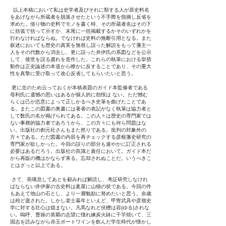
以上本稿において私は史学者及びそれに類する人が原史料名
をあげながら所蔵者を脱落させたという不手際を指摘し反省を
求めた。借り物の史料でモノを書く時、その所蔵者名はその下
に括弧で括って示すか、末尾に一括掲載するかそのいずれかを
行わなければならぬ。でなければ史料の無断引用となる。また
叙述においても歴史の真実を無視し誤った解説をもって藩主一
人をその代数から消去し、更に誤った井伊氏の系図などを公示
して、後世を誤る虞れを造作した。これらの執筆における挙措
動作は正史論述の本道から瞭かに反することであり、その重大
性を真摯に受け取って改心反省してもらいたいと思う。
更に念のため云っておくが本稿表題のガイド本監修者である
母利氏に遺憾の思いはあるが個人的に怨恨は ない。ただ憾む
らくは己が恣意によって正しかるべき史筆を曲げたことであ
る。またこの図書の奥書には著者の表記がなく執筆は協力者と
して数氏の名が掲げられてある。この人々は歴史の専門家では
ない事務的協力者であろうから、この方々にも何ら問題はな
い。出版社の創元社さんもまた然りである。批判の対象外の
方々である。ただ図書の内容を再チェックする彦根藩史研究の
専門家が欲しかった。今回の誤りの部分も速やかに訂正される
必要はあるだろう。出版社の良識と責任において。ガイド本だ
から再販の機はかならず来る。忘却されぬことだ。いうべきこ
とはざっと以上である。
さて、長嘆息してあとを顧みれば解読し、考証研究しなけれ
ばならない井伊家の古史料は葇屋に山積の状である。今回の件
もあえて他山の石とし、より一層勉励に努めたいと思う。余歳
は殆ど盡された。しかし老士暮年といえど、甲冑武具や彦嶺史
学に対する壮心は熄まない。凡馬なれど伏櫪は容(ゆる)されな
い。嗚呼、曹操の英覇の志望に憧れ練炭火鉢に干芋焼いて、三
国志を読みながら赤玉ポートワインを飲んだ学生時代が懐かし