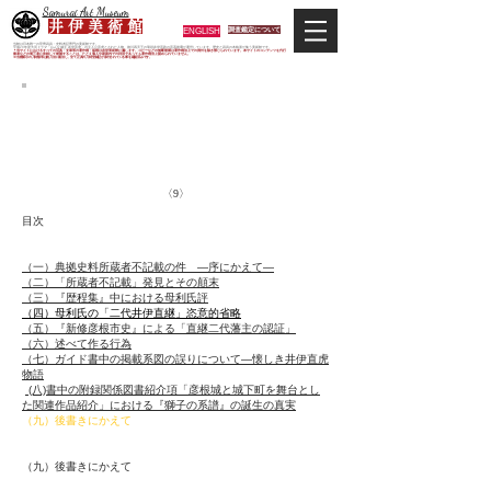
Samurai Art Museum
井 伊 美 術 館
ENGLISH
調査鑑定について
当館は日本唯一の甲冑武具・史料考証専門の美術館です。
平成29年度大河ドラマ「おんな城主 井伊直虎」の主人公直虎とされた人物、徳川四天王の筆頭井伊直政の直系後裔が運営しています。歴史と武具の本格派が集う美術館です。
＊当サイトにおけるすべての写真・文章等の著作権・版権は井伊美術館に属します。コピーなどの無断複製は著作権法上での例外を除き禁じられています。本サイトのコンテンツを代行
業者などの第三者に依頼して複製することは、たとえ個人や家庭内での利用であっても著作権法上認められていません。
※当館展示の刀剣類等は銃刀法に遵法し、​全て正真の刀剣登録証が添付されている事を確認済みです。
母利美和氏監修になる
『図説 日本の城と城下町⑦彦根城(創元社)』ガイドブック中の
出典不記載及び歴史事実の誤認その他について
〈9〉
目次
（一）典拠史料所蔵者不記載の件 —序にかえて—
（二）「所蔵者不記載」発見とその顛末
（三）『歴程集』中における母利氏評
（四）母利氏の「二代井伊直継」恣意的省略
（五）『新修彦根市史』による「直継二代藩主の認証」
（六）述べて作る行為
（七）ガイド書中の掲載系図の誤りについて—懐しき井伊直虎
物語
(八)書中の附録関係図書紹介項「彦根城と城下町を舞台とし
た関連作品紹介」における『獅子の系譜』の誕生の真実
（九）後書きにかえて
（
九）後書きにかえて