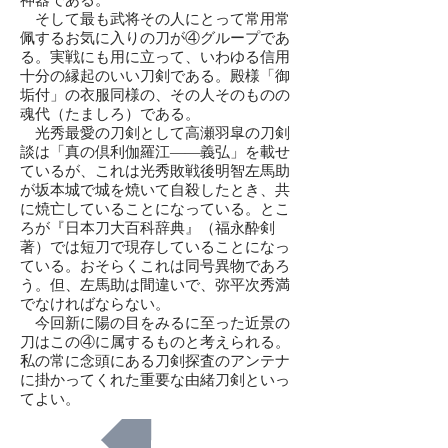
神器である。
そして最も武将その人にとって常用常
佩するお気に入りの刀が④グループであ
る。実戦にも用に立って、いわゆる信用
十分の縁起のいい刀剣である。殿様「御
垢付」の衣服同様の、その人そのものの
魂代（たましろ）である。
光秀最愛の刀剣として高瀬羽皐の刀剣
談は「真の倶利伽羅江——義弘」を載せ
ているが、これは光秀敗戦後明智左馬助
が坂本城で城を焼いて自殺したとき、共
に焼亡していることになっている。とこ
ろが『日本刀大百科辞典』（福永酔剣
著）では短刀で現存していることになっ
ている。おそらくこれは同号異物であろ
う。但、左馬助は間違いで、弥平次秀満
でなければならない。
今回新に陽の目をみるに至った近景の
刀はこの④に属するものと考えられる。
私の常に念頭にある刀剣探査のアンテナ
に掛かってくれた重要な由緒刀剣といっ
てよい。
前へ