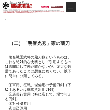
Samurai Art Museum
井 伊 美 術 館
ENGLISH
調査鑑定について
当館は日本唯一の甲冑武具・史料考証専門の美術館です。
平成29年度大河ドラマ「おんな城主 井伊直虎」の主人公直虎とされた人物、徳川四天王の筆頭井伊直政の直系後裔が運営しています。歴史と武具の本格派が集う美術館です。
＊当サイトにおけるすべての写真・文章等の著作権・版権は井伊美術館に属します。コピーなどの無断複製は著作権法上での例外を除き禁じられています。本サイトのコンテンツを代行
業者などの第三者に依頼して複製することは、たとえ個人や家庭内での利用であっても著作権法上認められていません。
※当館展示の刀剣類等は銃刀法に遵法し、​全て正真の刀剣登録証が添付されている事を確認済みです。
再び世に出た光秀の愛刀
「近景」
（二）「明智光秀」家の蔵刀
著名戦国武将の蔵刀数というものは、
これを絶対的な史料として引用するもの
は寡聞にして未だ聞かないが、尨大な数
量であったことは想像に難くない。以下
に簡単に分類してみる。
①軍用、征戦、城備用の予備刀剣（下
級士あるいは非常貸出用刀剣）
②褒美行賞用（時に応じて、場で与え
る刀剣）
③対外贈答用
④自己佩用