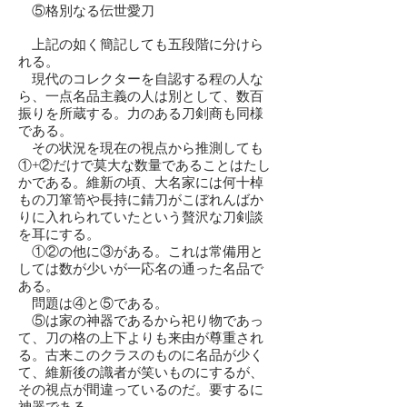
⑤格別なる伝世愛刀
上記の如く簡記しても五段階に分けら
れる。
現代のコレクターを自認する程の人な
ら、一点名品主義の人は別として、数百
振りを所蔵する。力のある刀剣商も同様
である。
その状況を現在の視点から推測しても
①+②だけで莫大な数量であることはたし
かである。維新の頃、大名家には何十棹
もの刀箪笥や長持に錆刀がこぼれんばか
りに入れられていたという贅沢な刀剣談
を耳にする。
①②の他に③がある。これは常備用と
しては数が少いが一応名の通った名品で
ある。
問題は④と⑤である。
⑤は家の神器であるから祀り物であっ
て、刀の格の上下よりも来由が尊重され
る。古来このクラスのものに名品が少く
て、維新後の識者が笑いものにするが、
その視点が間違っているのだ。要するに