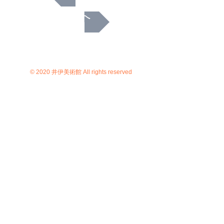
次へ
© 2020 井伊美術館 All rights reserved
京都市東山区花見小路四条下ル4丁
目小松町564 TEL
075-525-3921
FAX
075-531-5121
C）井伊美術館
＊
当サイトにおけるすべての写真・文章等の著作権・版
権は井伊美術館に属します。コピーなどの無断複製は著
作権法上での例外を除き禁じられています。本サイトの
コンテンツを代行業者などの第三者に依頼して複製する
ことは、たとえ個人や家庭内での利用であっても著作権