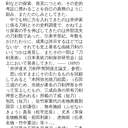
剣などの探索、発見につとめ、その史的
考証に携わることを自己の責務のように
励み、またたのしみとしてきた。
中でも特に力を入れてきたのは井伊家
に係る刀剣とその史料調査で、かねてよ
り探索の手を伸ばしてきたのは外部流失
の刀剣類であった。尓来半世紀。年数を
かけたわりに、成果は誇示するほどでは
ないが、それでも史上著名な由緒刀剣の
いくつかは発見し、またその一部は『刀
剣美術』（日本美術刀剣保存研究会）誌
上において発表してきた。——（HPの
「井伊達夫 刀剣甲冑関係主論文」参照）
思い出すままにその主たるものを回顧
してみると『本阿弥光徳刀絵図』（石田
三成のため、光徳が著名の刀剣押形を作
って呈上したもの。三成自身の所有刀剣
押形と思われる）所載の了戒（短刀）、
包氏（短刀）。佐竹家重代の名物典厩割
国宗（上杉謙信）、無布施経（ふせない
きょう）真長（松平忠長）、𠀋木（享保
名物帳所載・前田利家）、虎御前（伝承
名物・竹中重治）等々…。