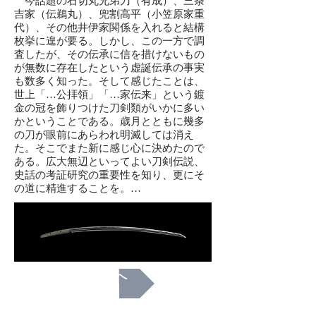
今話題の石切丸兄弟刀（有成）、三条
吉家（伝鵜丸）、兜割高平（小笠原家重
代）、その他井伊家関係を入れると結構
枚挙に遑が要る。しかし、この一方で調
査したが、その伝承に信を措けないもの
が無数に存在したという虚誕伝承の事実
も数多く知った。そして感じたことは、
世上「…公拝領」「…家伝来」という鍍
金の冠を飾りつけた刀剣類がいかに多い
かということである。歳月とともに幾多
の刀が眼前にあらわれ明滅しては消え
た。そこでまた新に感じ心に決めたので
ある。広大無辺といってよい刀剣伝説、
史話の考証研究の重要性を知り、更にそ
の道に精進することを。…
次へ