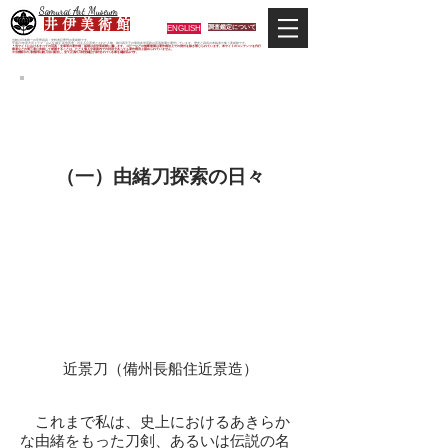
Samurai Art Museum
井 伊 美 術 館
ENGLISH
調査鑑定について
当館は日本唯一の甲冑武具・史料考証専門の美術館です。
平成29年度大河ドラマ「おんな城主 井伊直虎」の主人公直虎とされた人物、徳川四天王の筆頭井伊直政の直系後裔が運営しています。歴史と武具の本格派が集う美術館です。
＊当サイトにおけるすべての写真・文章等の著作権・版権は井伊美術館に属します。コピーなどの無断複製は著作権法上での例外を除き禁じられています。本サイトのコンテンツを代行
業者などの第三者に依頼して複製することは、たとえ個人や家庭内での利用であっても著作権法上認められていません。
※当館展示の刀剣類等は銃刀法に遵法し、​全て正真の刀剣登録証が添付されている事を確認済みです。
再び世に出た光秀の愛刀
「近景」
（一）由緒刀探索の日々
近景刀（備州長船住近景造）
これまで私は、史上におけるあきらか
な由緒をもった刀剣、あるいは伝説の名