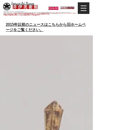
Samurai Art Museum
井 伊 美 術 館
ENGLISH
調査鑑定について
当館は日本唯一の甲冑武具・史料考証専門の美術館です。
平成29年度大河ドラマ「おんな城主 井伊直虎」の主人公直虎とされた人物、徳川四天王の筆頭井伊直政の直系後裔が運営しています。歴史と武具の本格派が集う美術館です。
＊当サイトにおけるすべての写真・文章等の著作権・版権は井伊美術館に属します。コピーなどの無断複製は著作権法上での例外を除き禁じられています。本サイトのコンテンツを代行
業者などの第三者に依頼して複製することは、たとえ個人や家庭内での利用であっても著作権法上認められていません。
※当館展示の刀剣類等は銃刀法に遵法し、​全て正真の刀剣登録証が添付されている事を確認済みです。
2015年以前のニュースはこちらから旧ホームペ
ージをご覧ください。