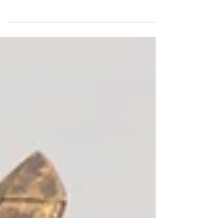
関して
『木俣土佐守守勝武功紀年自記』なる自伝記録につい
て ——擬書の造作とその意図についての考察—— 第一
章を掲載しました。