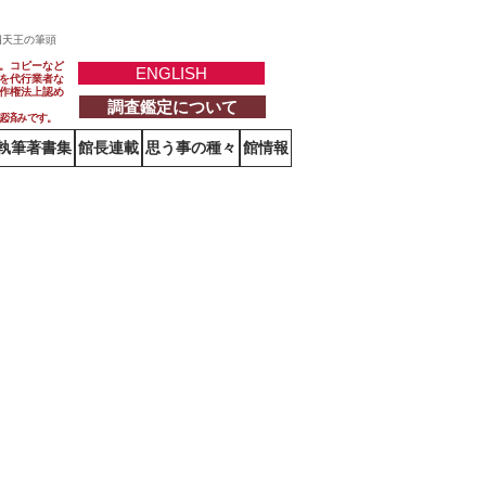
四天王の筆頭
。コピーなど
ENGLISH
を代行業者な
作権法上認め
調査鑑定について
認済みです。
執筆著書集
館長連載
思う事の種々
館情報
ぐって)