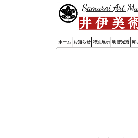
Samurai Art M
井 伊 美 
ホーム
お知らせ
特別展示
明智光秀
河
秘匿さ