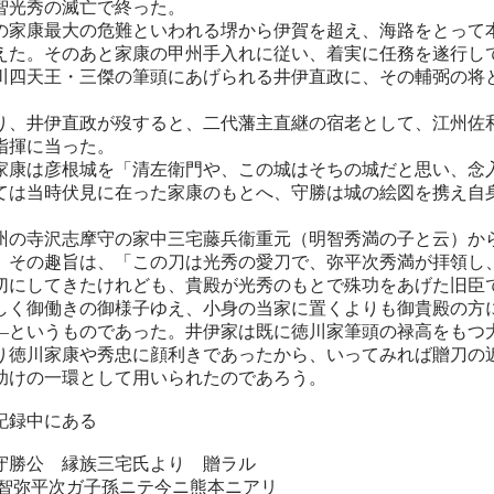
光秀の滅亡で終った。
家康最大の危難といわれる堺から伊賀を超え、海路をとって
えた。そのあと家康の甲州手入れに従い、着実に任務を遂行し
川四天王・三傑の筆頭にあげられる井伊直政に、その輔弼の将
、井伊直政が歿すると、二代藩主直継の宿老として、江州佐
指揮に当った。
康は彦根城を「清左衛門や、この城はそちの城だと思い、念
ては当時伏見に在った家康のもとへ、守勝は城の絵図を携え自
の寺沢志摩守の家中三宅藤兵衞重元（明智秀満の子と云）か
。その趣旨は、「この刀は光秀の愛刀で、弥平次秀満が拝領し
切にしてきたけれども、貴殿が光秀のもとで殊功をあげた旧臣
しく御働きの御様子ゆえ、小身の当家に置くよりも御貴殿の方
—というものであった。井伊家は既に徳川家筆頭の禄高をもつ
り徳川家康や秀忠に顔利きであったから、いってみれば贈刀の
助けの一環として用いられたのであろう。
記録中にある
勝公 縁族三宅氏より 贈ラル
智弥平次ガ子孫ニテ今ニ熊本ニアリ