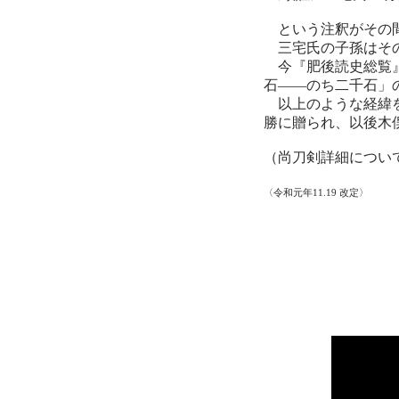
という注釈がその
三宅氏の子孫はその
今『肥後読史総覧』
石——のち二千石」
以上のような経緯を
勝に贈られ、以後木
（尚刀剣詳細につい
〈令和元年11.19 改定〉