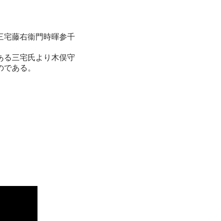
三宅藤右衞門時暉参千
ある三宅氏より木俣守
のである。