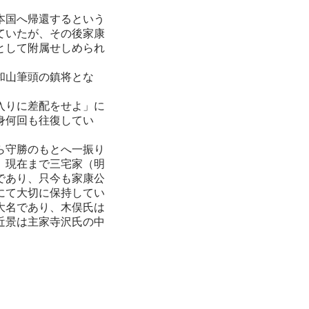
本国へ帰還するという
ていたが、その後家康
として附属せしめられ
和山筆頭の鎮将とな
入りに差配をせよ」に
身何回も往復してい
ら守勝のもとへ一振り
、現在まで三宅家（明
であり、只今も家康公
にて大切に保持してい
大名であり、木俣氏は
近景は主家寺沢氏の中