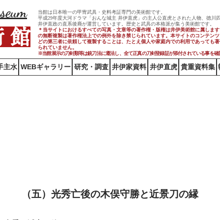
useum
当館は日本唯一の甲冑武具・史料考証専門の美術館です。
平成29年度大河ドラマ「おんな城主 井伊直虎」の主人公直虎とされた人物、徳川
井伊直政の直系後裔が運営しています。歴史と武具の本格派が集う美術館です。
術 館
＊当サイトにおけるすべての写真・文章等の著作権・版権は井伊美術館に属します
の無断複製は著作権法上での例外を除き禁じられています。本サイトのコンテンツ
どの第三者に依頼して複製することは、たとえ個人や家庭内での利用であっても著
られていません。
※当館展示の刀剣類等は銃刀法に遵法し、​全て正真の刀剣登録証が添付されている事を確
手主水
WEBギャラリー
研究・調査
井伊家資料
井伊直虎
貴重資料集
れた光秀の由緒刀(秋広・近景をめ
—— 贈答事情から窺われる明智光秀の人間性 ——
（五）光秀亡後の木俣守勝と近景刀の縁