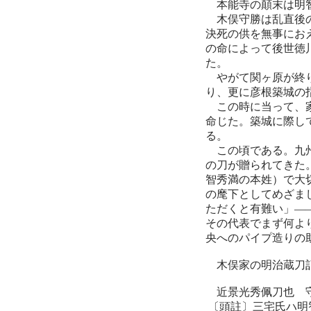
本能寺の顛末は明智
木俣守勝は乱直後の
決死の供を無事にお
の命によって後世徳
た。
やがて関ヶ原が終り
り、更に彦根築城の
この時に当って、家
命じた。築城に際し
る。
この頃である。九州
の刀が贈られてきた
智秀満の本姓）で大
の麾下としてめざま
ただくと有難い」—
その代表でまず何よ
央へのパイプ造りの
木俣家の明治蔵刀
近景光秀佩刀也 守
〔頭註〕三宅氏ハ明