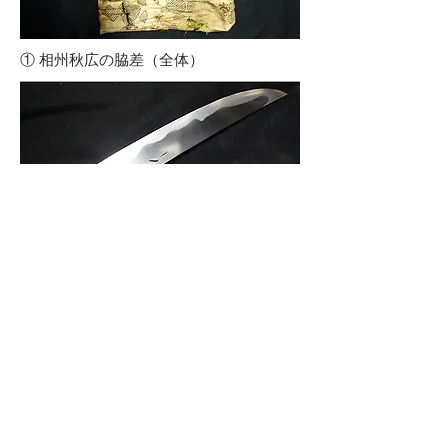
​① 相州秋広の脇差（全体）