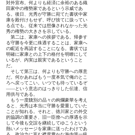
対外宣布。何よりも経済に余裕のある織
田家中の権勢家であるという示威であ
る。後日、光秀が守勝に宛てた書状中家
康を殿付けもせず、呼び捨てに扱ってい
る点でも、従来では想像されなかった光
秀の権勢の大きさを示している。
第二は、家康への挨拶である。帰参す
る守勝を今更に殊遇することは、家康へ
の眤近を再認することになる。書状では
明確に家康との上下の格付を明瞭にして
いるが、内実は親実であるということ
だ。
そして第三は、何よりも守勝への厚意
だ。何かあればもう一度本気で俺のとこ
ろへ戻ってこい。いつでも待っているぞ
——という意志のはっきりした伝達、信
用供与である。
もう一度餞別の品々の絢爛豪華を考え
ると、光秀は本当に守勝を愛重していた
ことが知れる。それと、徳川家との外交
的協調の重要さ、旧一臣僚への厚遇を示
して今後も交誼を継続してゆこうという
熱いメッセージを家康に送ったわけであ
る。政治力に富む襟度豊かな海内第一級