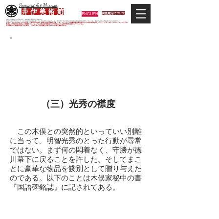
Samurai Art Museum
井 伊 美 術 館
ENGLISH
調査鑑定について
当館は日本唯一の甲冑武具・史料考証専門の美術館です。
平成29年度大河ドラマ「おんな城主 井伊直虎」の主人公直虎とされた人物、徳川四天王の筆頭井伊直政の直系後裔が運営しています。歴史と武具の本格派が集う美術館です。
＊当サイトにおけるすべての写真・文章等の著作権・版権は井伊美術館に属します。コピーなどの無断複製は著作権法上での例外を除き禁じられています。本サイトのコンテンツを代行
業者などの第三者に依頼して複製することは、たとえ個人や家庭内での利用であっても著作権法上認められていません。
※当館展示の刀剣類等は銃刀法に遵法し、​全て正真の刀剣登録証が添付されている事を確認済みです。
秘匿された光秀の由緒刀(秋
広・近景をめぐって)
—— 贈答事情から窺われる明智光秀の
人間性 ——
（三）光秀の襟度
この木俣との突然的といっていい別離
に当って、明智光秀のとった行動が尋常
ではない。まず何の悶着なく、守勝が徳
川幕下に戻ることを許した。そしてまこ
とに豪華な物品を餞別として贈り与えた
のである。以下のことは木俣家秘中の書
『国語碑銘誌』に記されてある。