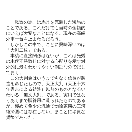
「鞍置の馬」は馬具を完装した駿馬の
ことである。これだけでも当時の金額的
にいえば大変なことになる。現在の高級
外車一台を上まわるだろう。
しかしこの中で、ことに興味深いのは
「大判二枚」である。
本稿に直接関係はないが、これは光秀
の木俣守勝致仕に対する心配りを示す対
外的に最もわかりやすい例証なので記し
ておく。
この大判金はいうまでもなく信長が製
造を命じたもので、天正大判（天正十六
年秀吉による鋳造）以前のものとなるい
わゆる「無文大判」である。実用ではな
くあくまで贈答用に造られたものである
が、極めて希少の流通で勿論家康の三河
経済圏には存在しない。まことに珍貴な
貨幣であった。