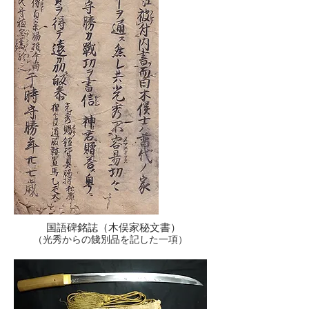
国語碑銘誌（木俣家秘文書）
（光秀からの餞別品を記した一項）