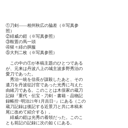
①刀剣——相州秋広の脇差（※写真参
照）
②緋威の鎧（※写真参照）
③鞍置の馬一頭
④猩々緋の胴服
⑤大判二枚（※写真参照）
この中の①が本稿主題のひとつである
が、元来は丹波八上の城主波多野秀治の
愛刀であった。
秀治一統を信長が謀殺したあと、その
遺刀を丹波征討官であった光秀に与えた
由緒刀である。このことは木俣家の蔵刀
記録『重代・伝宝・刀剣・書籍・品物記
録帳控−明治21年1月吉日−』にある（この
蔵刀記録は後記する近景刀と共に本稿末
尾に改めて紹介する）。
緋威の鎧は光秀の着領だった。このこ
とも前記の記録に次の如くにある。