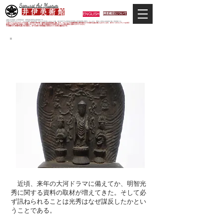
Samurai Art Museum
井 伊 美 術 館
ENGLISH
調査鑑定について
当館は日本唯一の甲冑武具・史料考証専門の美術館です。
平成29年度大河ドラマ「おんな城主 井伊直虎」の主人公直虎とされた人物、徳川四天王の筆頭井伊直政の直系後裔が運営しています。歴史と武具の本格派が集う美術館です。
＊当サイトにおけるすべての写真・文章等の著作権・版権は井伊美術館に属します。コピーなどの無断複製は著作権法上での例外を除き禁じられています。本サイトのコンテンツを代行
業者などの第三者に依頼して複製することは、たとえ個人や家庭内での利用であっても著作権法上認められていません。
※当館展示の刀剣類等は銃刀法に遵法し、​全て正真の刀剣登録証が添付されている事を確認済みです。
令和二年特別展「明智光秀とその周辺」基調随論
s
​明智光秀の光と影
井伊達夫
〈明智三尊仏〉
〈1〉
近頃、来年の大河ドラマに備えてか、明智光
秀に関する資料の取材が増えてきた。そして必
ず訊ねられることは光秀はなぜ謀反したかとい
うことである。