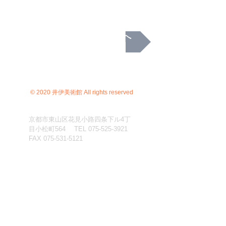
次へ
© 2020 井伊美術館 All rights reserved
京都市東山区花見小路四条下ル4丁
目小松町564 TEL
075-525-3921
FAX
075-531-5121
C）井伊美術館
＊
当サイトにおけるすべての写真・文章等の著作権・版
権は井伊美術館に属します。コピーなどの無断複製は著