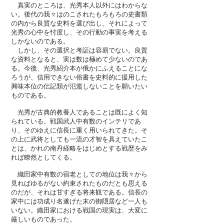
真実のところは、光秀本人以外にはわからな
い。後代の我々はのこされたもろもろの史書類
の内から良質な史料を選び出し、それによって
光秀の心中を忖度し、その行動の事実を考える
しかないのである。
しかし、その選択と考証は容易でない。良質
な資料となると、実は数は極めて少ないのであ
る。今後、光秀紹介本が俄かにふえることにな
ろうが、信用できない俗書を史料的に援用した
興味本位の伝記類が氾濫しないことを願いたい
ものである。
光秀が古典的教養人であることは既によく知
られている。戦国武人中有数のインテリであ
り、そのゆえに信長に重く用いられてきた。そ
の上に武将としても一流の才智を具えていたこ
とは、かれの南丹経略をはじめとする戦歴をみ
れば瞭然としてくる。
織田家中有数の宿老としての地位は我々から
見ればゆるがない約束されたものだとも思える
のだが、それは甘すぎる将来観である。信長の
家中には功成り名遂げた末の御隠居など一人も
いない。織田家における戦国の現実は、大変に
厳しいものであった。