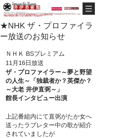
Samurai Art Museum
井 伊 美 術 館
ENGLISH
調査鑑定について
当館は日本唯一の甲冑武具・史料考証専門の美術館です。
平成29年度大河ドラマ「おんな城主 井伊直虎」の主人公直虎とされた人物、徳川四天王の筆頭井伊直政の直系後裔が運営しています。歴史と武具の本格派が集う美術館です。
＊当サイトにおけるすべての写真・文章等の著作権・版権は井伊美術館に属します。コピーなどの無断複製は著作権法上での例外を除き禁じられています。本サイトのコンテンツを代行
業者などの第三者に依頼して複製することは、たとえ個人や家庭内での利用であっても著作権法上認められていません。
※当館展示の刀剣類等は銃刀法に遵法し、​全て正真の刀剣登録証が添付されている事を確認済みです。
★NHK ザ・プロファイラ
ー放送のお知らせ
ＮＨＫ BSプレミアム
11月16日放送
ザ・プロファイラー～夢と野望
の人生～「独裁者か？英傑か？
～大老 井伊直弼～」
館長インタビュー出演
上記番組内にて直弼がたか女へ
送ったラブレター中の歌が紹介
されていましたが