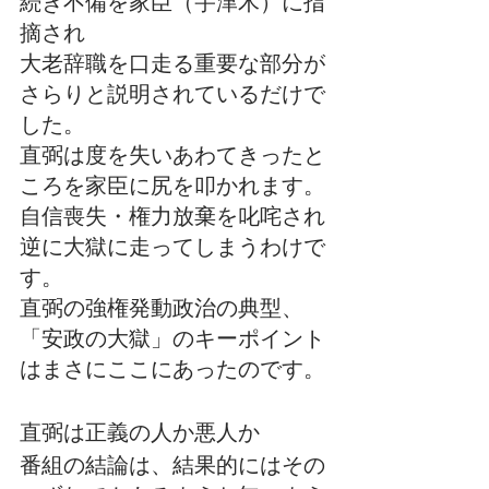
続き不備を家臣（宇津木）に指
摘され
大老辞職を口走る重要な部分が
さらりと説明されているだけで
した。
直弼は度を失いあわてきったと
ころを家臣に尻を叩かれます。
自信喪失・権力放棄を叱咤され
逆に大獄に走ってしまうわけで
す。
直弼の強権発動政治の典型、
「安政の大獄」のキーポイント
はまさにここにあったのです。
直弼は正義の人か悪人か
番組の結論は、結果的にはその