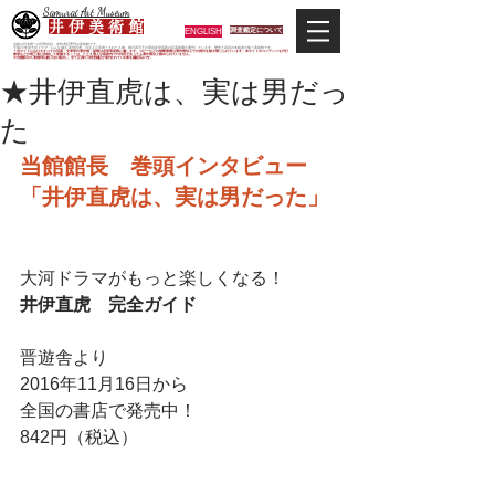
Samurai Art Museum
井 伊 美 術 館
ENGLISH
調査鑑定について
当館は日本唯一の甲冑武具・史料考証専門の美術館です。
平成29年度大河ドラマ「おんな城主 井伊直虎」の主人公直虎とされた人物、徳川四天王の筆頭井伊直政の直系後裔が運営しています。歴史と武具の本格派が集う美術館です。
＊当サイトにおけるすべての写真・文章等の著作権・版権は井伊美術館に属します。コピーなどの無断複製は著作権法上での例外を除き禁じられています。本サイトのコンテンツを代行
業者などの第三者に依頼して複製することは、たとえ個人や家庭内での利用であっても著作権法上認められていません。
※当館展示の刀剣類等は銃刀法に遵法し、​全て正真の刀剣登録証が添付されている事を確認済みです。
★井伊直虎は、実は男だっ
た
当館館長　巻頭インタビュー
「井伊直虎は、実は男だった」
大河ドラマがもっと楽しくなる！
井伊直虎　完全ガイド
​晋遊舎より
2016年11月16日から
全国の書店で発売中！
​842円（税込）