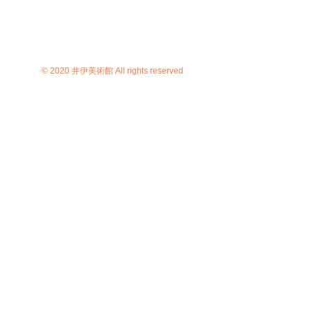
© 2020 井伊美術館 All rights reserved
京都市東山区花見小路四条下ル4丁
目小松町564 TEL
075-525-3921
FAX
075-531-5121
C）井伊美術館
＊
当サイトにおけるすべての写真・文章等の著作権・版
権は井伊美術館に属します。コピーなどの無断複製は著
作権法上での例外を除き禁じられています。本サイトの
コンテンツを代行業者などの第三者に依頼して複製する
ことは、たとえ個人や家庭内での利用であっても著作権
法上認められていません。
＊当サイト内において、「館蔵品」ないし「調査預託
品」と明記されている品以外については、全て館長が外