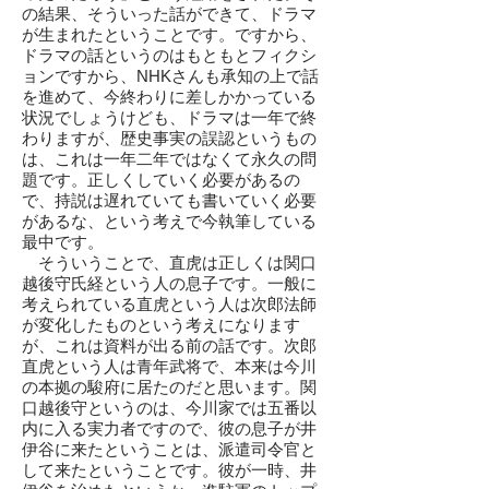
の結果、そういった話ができて、ドラマ
が生まれたということです。ですから、
ドラマの話というのはもともとフィクシ
ョンですから、NHKさんも承知の上で話
を進めて、今終わりに差しかかっている
状況でしょうけども、ドラマは一年で終
わりますが、歴史事実の誤認というもの
は、これは一年二年ではなくて永久の問
題です。正しくしていく必要があるの
で、持説は遅れていても書いていく必要
があるな、という考えで今執筆している
最中です。
そういうことで、直虎は正しくは関口
越後守氏経という人の息子です。一般に
考えられている直虎という人は次郎法師
が変化したものという考えになります
が、これは資料が出る前の話です。次郎
直虎という人は青年武将で、本来は今川
の本拠の駿府に居たのだと思います。関
口越後守というのは、今川家では五番以
内に入る実力者ですので、彼の息子が井
伊谷に来たということは、派遣司令官と
して来たということです。彼が一時、井