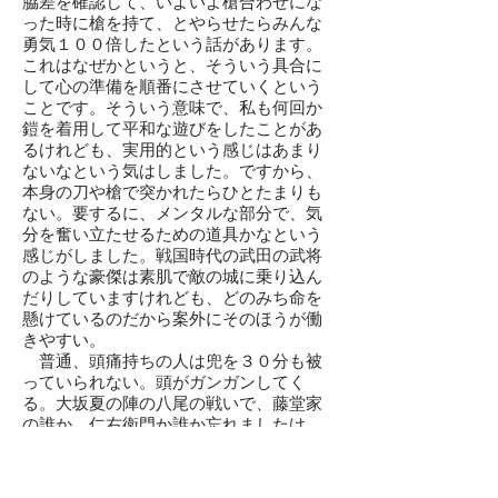
脇差を確認して、いよいよ槍合わせにな
った時に槍を持て、とやらせたらみんな
勇気１００倍したという話があります。
これはなぜかというと、そういう具合に
して心の準備を順番にさせていくという
ことです。そういう意味で、私も何回か
鎧を着用して平和な遊びをしたことがあ
るけれども、実用的という感じはあまり
ないなという気はしました。ですから、
本身の刀や槍で突かれたらひとたまりも
ない。要するに、メンタルな部分で、気
分を奮い立たせるための道具かなという
感じがしました。戦国時代の武田の武将
のような豪傑は素肌で敵の城に乗り込ん
だりしていますけれども、どのみち命を
懸けているのだから案外にそのほうが働
きやすい。
普通、頭痛持ちの人は兜を３０分も被
っていられない。頭がガンガンしてく
る。大坂夏の陣の八尾の戦いで、藤堂家
の誰か、仁右衛門か誰か忘れましたけ
ど、この人は頭痛持ちで兜を被らなかっ
たと書いてありますが、被っていられな
いですね。暑いし、頭痛持ちだと指揮も