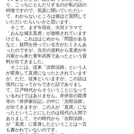
り、こっちにとんだりするのが私の話の
特徴ですので、気楽に聞いていただい
て、わからないところは後ほど質問して
いただいたらいいかと思います。
そこで、まず今現在、大河ドラマで
「おんな城主直虎」が放映されています
けども、これははじめから「問題がある
なと」疑問を持っている方がたくさんあ
ったのですが、当方の資料から直虎が今
川家から来た青年武将であったという資
料が出てきました。
そこには、従来「次郎法師」という人
が変身して直虎になったとされています
が、ただ、従来といいますが、この話は
現代になってからできた話でありまし
て、江戸時代からそういうことになって
いるわけではありません。井伊谷の龍潭
寺の『井伊家伝記』の中に「次郎法師」
が出てきますが、この人が「直虎」にな
ったということにしたのは現代の人間で
ありまして、その時代から「次郎法師」
が「直虎」に変身したということは一言
も書かれていないのです。