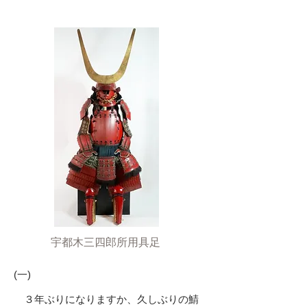
宇都木三四郎所用具足
(一)
３年ぶりになりますか、久しぶりの鯖