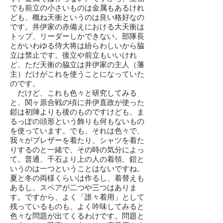
でも前立の小さいものは金属もあるけれ
ども、概ね天衝というのは良い格好なの
です。井伊家の赤備えにおける大天衝は
トップ、リーダーしかできない。部隊長
とかいわゆる侍大将は紛らわしいから脇
立は禁止です。後立や前立もいいけれ
ど、ただ天衝の脇立は井伊家の主人（藩
主）だけがこれを使うことになっていた
のです。
だけど、これも色々と研究してみる
と、関ヶ原合戦の頃に井伊直政が使った
鎧は初陣よりも後のものですけども、ま
るっぽの頭形という飾りも何もないもの
を使っています。でも、それは色々で、
我々がブレザーを着たり、シャツを着た
りするのと一緒で、その時の気分によっ
て。普通、千石より上の人の着領、鎧と
いうのは一つということはないですね。
夏と冬の両様くらいは作るし、着替えも
あるし、スペアが二つや三つはありま
す。ですから、よく「誰々着用」として
残っているものも、よく吟味してみると
色々な問題が出てくるわけです。問題と