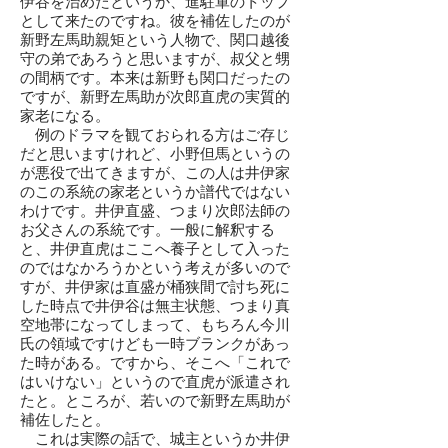
伊谷を治めたというか、進駐軍のトップ
として来たのですね。彼を補佐したのが
新野左馬助親矩という人物で、関口越後
守の弟であろうと思いますが、叔父と甥
の間柄です。本来は新野も関口だったの
ですが、新野左馬助が次郎直虎の実質的
家老になる。
例のドラマを観ておられる方はご存じ
だと思いますけれど、小野但馬というの
が悪役で出てきますが、この人は井伊家
のこの系統の家老というか譜代ではない
わけです。井伊直盛、つまり次郎法師の
お父さんの系統です。一般に解釈する
と、井伊直虎はここへ養子として入った
のではなかろうかという考えが多いので
すが、井伊家は直盛が桶狭間で討ち死に
した時点で井伊谷は無主状態、つまり真
空地帯になってしまって、もちろん今川
氏の領域ですけども一時ブランクがあっ
た時がある。ですから、そこへ「これで
はいけない」というので直虎が派遣され
たと。ところが、若いので新野左馬助が
補佐したと。
これは実際の話で、城主というか井伊