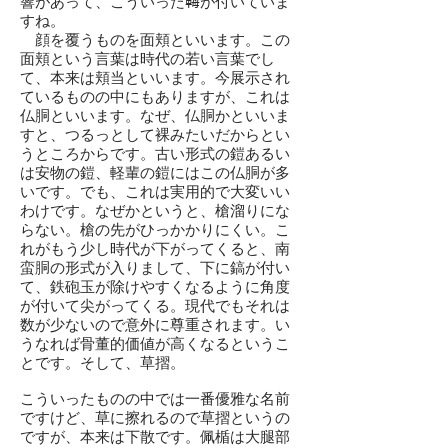
響があって、こういった𩊱が付いていま
すね。
顔を覆うものを面頬といいます。この
面頬という言葉は時代の若い言葉でし
て、本来は頬当といいます。今展示され
ているものの中にもありますが、これは
仏胴といいます。なぜ、仏胴かといいま
すと、つるっとして裸みたいだからとい
うところからです。古い形式の鎧あるい
は安物の鎧、軽輩の鎧にはこの仏胴が多
いです。でも、これは実用的で大変いい
わけです。なぜかというと、槍溜りにな
らない。槍の先がひっかかりにくい。こ
れがもう少し時代が下がってくると、南
蛮胴の形式が入りまして、下に鎬が付い
て、鉄砲玉が除けやすくなるように角度
が付いて尖がってくる。現代でもそれは
数が少ないので意外に尊重されます。い
うなれば骨董的価値が高くなるというこ
とです。そして、草摺。
こういったものの中では一番優雅な名前
ですけど、草に擦れるので草摺というの
ですが、本来は下散です。佩楯は大腿部