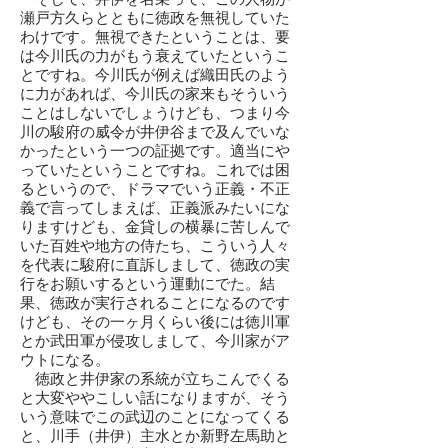
瀬戸方久らとともに徳政を無視していた
わけです。無視できたということは、要
は今川氏の力がもう衰えていたというこ
とですね。今川氏が例えば織田氏のよう
に力があれば、今川氏の家来もそういう
ことはしないでしょうけども、つまり今
川の駿府の威令が井伊谷まで及んでいな
かったという一つの証拠です。適当にや
っていたということですね。これでは困
るというので、ドラマでいう正義・不正
義で言ってしまえば、正義派みたいにな
りますけども、金貸しの横暴に苦しんで
いた百姓や地方の侍たち、こういう人々
を代表に駿府に直訴しまして、徳政の実
行をお願いするという運動にでた。結
果、徳政が実行されることになるのです
けども、その一ヶ月くらい後には徳川軍
とか武田軍が侵攻しまして、今川家がア
ウトになる。
徳政と井伊家の系統が立ちこんでくる
と大変ややこしい話になりますが、そう
いう意味でこの武辺のことになってくる
と、川手（井伊）主水とか新野左馬助と