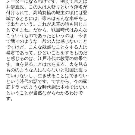
メーターになるわけです。例えて言えば
井伊直政、この人は人斬りという渾名が
付けられて、高崎箕輪の城主の頃には登
城するときには、家来はみんな水杯をし
て出たという。これが忠直の時も同じこ
とですよね。だから、戦国時代はみんな
こういうものであったというのは、今ま
で我々のような一般の人は感じないこと
ですけど、こんな残虐なことをする人は
暴君であって、ひどいことをするものだ
と感じるのは、江戸時代の教育の結果で
す。血を見ることは水を見る、火を見る
もののような人にならないと戦国は渡っ
ていけないし、生き残ることはできない
という時代の話です。ですから、今の家
庭ドラマのような時代劇は本物ではない
ということが当然ながらわかるわけで
す。