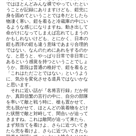
ではほとんどみんな裸でやっていたとい
うことが記録にありますけども、鎧兜に
身を固めてということでは冬だとしたら
物凄く寒い。鎧を着ると冷蔵庫の中にい
るような感じになりますね。動き出して
命がけになってしまえば忘れてしまうの
かもしれないけども、とにかく、日本の
鎧も西洋の鎧も違う意味であまり合理的
ではない。なんのためにあれをするのか
な、と思うと、やっぱり日常で非日常に
あるという感覚を持つということでしょ
うか。普段は普通の格好で、鎧を着ると
「これはただごとではない」というよう
に、気分を変化させる道具ではないかな
と思います。
それに近い話が『名将言行録』だか何
か、真田信繁の言行の中に、自分の部隊
を率いて敵と戦う時に、槍も置かせて、
兜も脱がせて、ほとんどの装着物をどけ
た状態で敵と対峙して、間合いが迫って
きますね。これは敵間が迫って来たら、
まず頬当てを着けよ、さらに近づいてき
たら兜を着けよ、さらに近づいてきたら