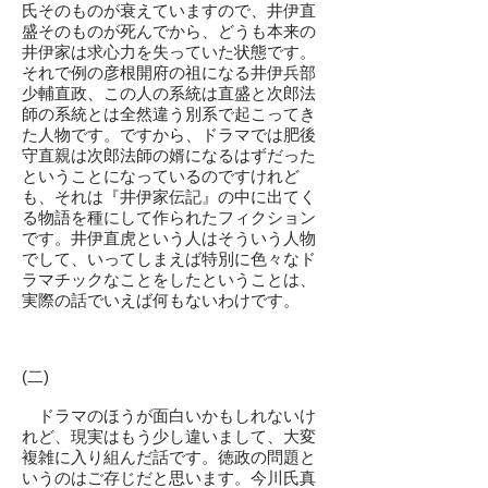
氏そのものが衰えていますので、井伊直
盛そのものが死んでから、どうも本来の
井伊家は求心力を失っていた状態です。
それで例の彦根開府の祖になる井伊兵部
少輔直政、この人の系統は直盛と次郎法
師の系統とは全然違う別系で起こってき
た人物です。ですから、ドラマでは肥後
守直親は次郎法師の婿になるはずだった
ということになっているのですけれど
も、それは『井伊家伝記』の中に出てく
る物語を種にして作られたフィクション
です。井伊直虎という人はそういう人物
でして、いってしまえば特別に色々なド
ラマチックなことをしたということは、
実際の話でいえば何もないわけです。
(二)
ドラマのほうが面白いかもしれないけ
れど、現実はもう少し違いまして、大変
複雑に入り組んだ話です。徳政の問題と
いうのはご存じだと思います。今川氏真