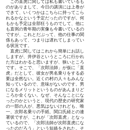
この直虎に関しては私も書いているも
のがありまして、今日の講演には上巻が
できて、いくつかはこちらに持ってこら
れるかなという予定だったのですが。何
もかも予定は全部狂うものでして、他に
も直弼の青年期の実像も今書いているの
ですが、これとだぶって、他の仕事の関
係もあって、つまりは遅れてしまってい
る状況です。
直虎に関してはこれから簡単にお話し
しますが、井伊谷というところに行かれ
た方はわかると思いますが、狭いところ
です。そこで、「次郎法師」が仮に「直
虎」だとして、彼女が男名乗りをする必
要は全然ない。近くの村の人々もみんな
知っているので、意味がないのです。男
になるメリットというものがあんまりど
ころか全くない。なぜ、そんなことにな
ったのかというと、現代の歴史の研究家
の一部の人が、悪気はないけれども、唯
一、次郎名乗りの手紙、関口氏経との連
署状ですが、これが「次郎直虎」となっ
ているので、「次郎法師が次郎直虎にな
ったのだろう」という短絡をされた。そ