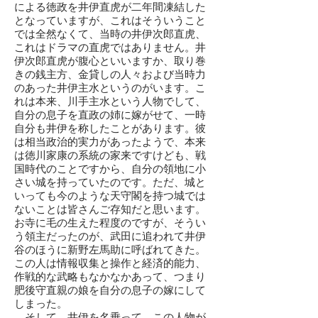
による徳政を井伊直虎が二年間凍結した
となっていますが、これはそういうこと
では全然なくて、当時の井伊次郎直虎、
これはドラマの直虎ではありません。井
伊次郎直虎が腹心といいますか、取り巻
きの銭主方、金貸しの人々および当時力
のあった井伊主水というのがいます。こ
れは本来、川手主水という人物でして、
自分の息子を直政の姉に嫁がせて、一時
自分も井伊を称したことがあります。彼
は相当政治的実力があったようで、本来
は徳川家康の系統の家来ですけども、戦
国時代のことですから、自分の領地に小
さい城を持っていたのです。ただ、城と
いっても今のような天守閣を持つ城では
ないことは皆さんご存知だと思います。
お寺に毛の生えた程度のですが、そうい
う領主だったのが、武田に追われて井伊
谷のほうに新野左馬助に呼ばれてきた。
この人は情報収集と操作と経済的能力、
作戦的な武略もなかなかあって、つまり
肥後守直親の娘を自分の息子の嫁にして
しまった。
そして、井伊を名乗って、この人物が