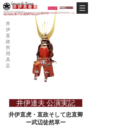
Samurai Art Museum
井 伊 美 術 館
ENGLISH
調査鑑定について
当館は日本唯一の甲冑武具・史料考証専門の美術館です。
平成29年度大河ドラマ「おんな城主 井伊直虎」の主人公直虎とされた人物、徳川四天王の筆頭井伊直政の直系後裔が運営しています。歴史と武具の本格派が集う美術館です。
＊当サイトにおけるすべての写真・文章等の著作権・版権は井伊美術館に属します。コピーなどの無断複製は著作権法上での例外を除き禁じられています。本サイトのコンテンツを代行
業者などの第三者に依頼して複製することは、たとえ個人や家庭内での利用であっても著作権法上認められていません。
※当館展示の刀剣類等は銃刀法に遵法し、​全て正真の刀剣登録証が添付されている事を確認済みです。
井
伊
直
政
所
用
具
足
井伊達夫 公演実記
井伊直虎・直政そして忠直卿
ー武辺徒然草ー