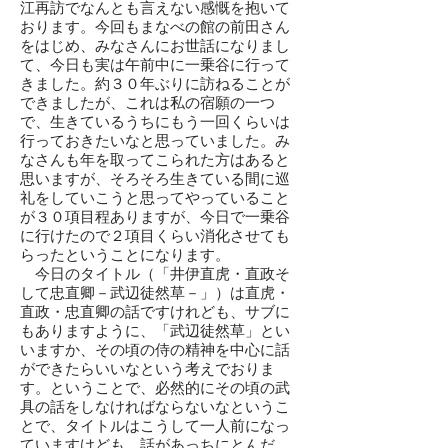
江再訪でなんとも言えない感慨を抱いて
おります。今回もまなべの館の前田さん
をはじめ、みなさんにお世話になりまし
て、今日も実は午前中に一乗谷に行って
きました。約３０年ぶりに訪ねることが
できましたが、これは私の宿願の一つ
で、生きているうちにもう一回くらいは
行っておきたいなと思っていました。み
なさんも年を取ってこられた方はあると
思いますが、そろそろ生きている間に巡
礼をしていこうと思ってやっていること
が３０項目程ありますが、今日で一乗谷
に行けたので２項目くらい消化させても
らったということになります。
今日のタイトル（「井伊直虎・直政そ
して忠直卿－武辺徒然草－」）は直虎・
直政・忠直卿の話ですけれども、サブに
もありますように、「武辺徒然草」とい
いますか、その頃の侍の精神を中心に話
ができたらいいなという考えでおりま
す。ということで、必然的にその頃の武
具の話をしなければならないなというこ
とで、タイトルはこうして一人前になっ
ていますけども、話があっちにとんだ