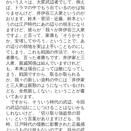
かいう人々は、大変武辺者でして、例え
ば、ドラマの中でもう出ているのかは知
りませんけど、井伊谷三人衆というのが
おります。鈴木・菅沼・近藤。鈴木とい
うのは江戸時代にあの辺りの領主になり
ますけど、彼らが「我々が井伊谷三人衆
ですよ」と言って、家康も「そうかそう
か、安堵してやろう」ということで、あ
の辺りの領地を実は上手いことものにし
てしまう。これも戦国の作法で、やった
者勝ち、言った者勝ちです。井伊家と三
人衆、親戚関係は結んでいますけれど
も、本来は場合によっては敵になってし
まう。戦国ですから、取るか取られる
か。我々の新しい資料の中には「井伊家
と三人衆は親類のようになっているけれ
ども、全然親しくない」ということが書
いてあります。
ですから、そういう時代の武辺、今回
の武辺の話にこじつけることはないかも
しれないけど、「切り取り強盗世の習
い」という言葉がありますけども、当
時、江戸時代の儒教に影響された正義感
というものは何もないのです。自分の武