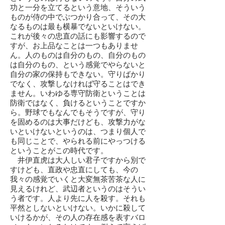
功と一分を立てるという意地、そういう
ものが侍の中でぶつかり合って、その大
なるものは最も横暴でないといけない。
これが後々の忠直の話にも影響するので
すが、お上品なことは一つもありませ
ん。人のものは自分のもの、自分のもの
は自分のもの、という感覚でやらないと
自分の家の保持もできない。守りばかり
でなく、攻撃しなければ守ることはでき
ません。いわゆる専守防衛ということは
防衛ではなく、負けるということですか
ら。野球でもなんでもそうですが、守り
を固めるのは大事だけども、攻撃力がな
いといけないというのは、つまり個人で
も同じことで、やられる前にやっつける
ということがこの時代です。
井伊直虎は大人しい君子ですから別で
すけども、直政や忠直にしても、今の
我々の感覚でいくと大変無茶苦茶な人に
見えるけれど、武辺者というのはそうい
う者です。人より先に人を殺す。それも
平然としないといけない。いかに殺して
いけるかが、その人の存在感を表すバロ