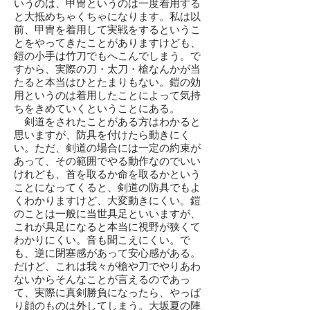
いうのは、甲冑というのは一度着用する
と大抵めちゃくちゃになります。私は以
前、甲冑を着用して実戦をするというこ
とをやってきたことがありますけども、
鎧の小手は竹刀でもへこんでしまう。で
すから、実際の刀・太刀・槍なんかが当
たると本当はひとたまりもない。鎧の効
用というのは着用したことによって気持
ちをきめていくということにある。
剣道をされたことがある方はわかると
思いますが、防具を付けたら動きにく
い。ただ、剣道の場合には一定の約束が
あって、その範囲でやる動作なのでいい
けれども、首を取るか命を取るかという
ことになってくると、剣道の防具でもよ
くわかりますけど、大変動きにくい。鎧
のことは一般に当世具足といいますが、
これが具足になると本当に視野が狭くて
わかりにくい。音も聞こえにくい。で
も、逆に閉塞感があって安心感がある。
だけど、これは我々が槍や刀でやりあわ
ないからそんなことが言えるのであっ
て、実際に真剣勝負になったら、やっぱ
り顔のものは外してしまう。大坂夏の陣