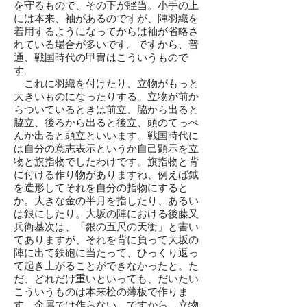
を守るもので、その下が脛当。小手の上
には本来、袖があるのですが、陣羽織を
着用するようになってからは袖が省略さ
れている場合が多いです。ですから、普
通、戦国時代の甲冑はこういうもので
す。
これに羽織を付けたり、立物がもっと
大きいものになったりする。立物が前か
らついているときは前立、脇から出ると
脇立、後ろから出ると後立、頭のてっぺ
んか出ると頭立といいます。戦国時代に
は自分の意志表示というか自己顕示を立
物と旗指物でしたわけです。旗指物と背
に付ける作り物がありますね、例えば鉞
を造形してそれを自分の指物にすると
か。大きな金の半月を指したり、あるい
は銀にしたり。大坂の陣における後藤又
兵衛基次は、「銀の五尺の天衝」と書い
てありますが、それを背に負って大坂の
陣に出て鉄砲に当たって、ひっくり返っ
て起き上がることができなかったと。た
だ、どれだけ重いといっても、だいたい
こういうものは本来桧の薄板で作りま
す。金属では作らない。ですから、立物