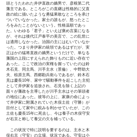
頭とうたわれた井伊直政の嫡男で、彦根第二代
藩主である。ところがこの直継は性格的に父直
政の絵に描いたような勇猛果敢なところを承け
ついでいなかった。家士の誰もが、怒ったとこ
ろをみたことがないという。性格温順であっ
た。いわゆる「君子」といえば褒め言葉になる
が、それは後代江戸泰平の美言で、この乱世に
は適用しなかった。治国の主にはむいていなか
った。つまり井伊家の統領であるはずだが、実
正はかの猛将直政の嫡男というだけで、単なる
藩国の上段にすえられた飾りものに近い存在で
あった。ここで政治の実権を握っていたのは鈴
木石見、同主馬、川手主水（景倫）、中野助大
夫、椋原主馬、西郷勘兵衛らであるが、鈴木石
見は慶長10年、家中で騒動事件を起こした主犯
として井伊家を追放され、石見を除く上記の
面々が藩政を主導したが川手主水はその筆頭者
の地位にあった。彼等の上に、家康の命によっ
て井伊家に附属されていた木俣土佐（守勝）が
目付として家中に睨みを利かせていたが、この
土佐も慶長15年に死去し、今は養子の木俣守安
が右京と称して養父の欠を補っている。
この状況で特に説明を要するのは、主水と木
俣右京（守安）の立場、状況である。守安は小