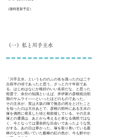
​（随時更新予定）
（一）私と川手主水
「川手主水」というもののふの名を識ったのは二十
台前半の頃であったと思う。ざっと六十年前であ
る。はじめはなにか格好のいい名前だな、と思った
程度で、余分の知識といえば、井伊家の彦根統治初
期のサムライ——といったほどのものであった。
その主水が、実は大坂の陣で無念の死をとげたこと
を知ったのは大分あとで、彦根の郊外にある主水の
塚を偶然に発見した頃と相前後している。その主水
塚との遭遇は、あとから考えると単なる偶然ではな
く、今となっては運命的な出会いであったような気
がする。あの日は寒かった。塚を取り巻いている叢
林のなかに咲いていた藪椿の紅の色が、今も鮮やか