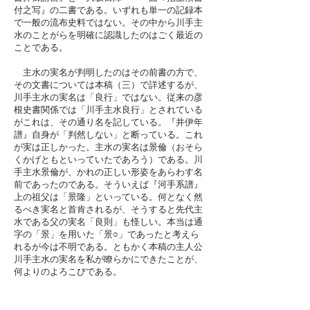
付之写』の二書である。いずれも単一の記録本
で一般の流布史料ではない。その中から川手主
水のことがらを明確に認識したのはごく最近の
ことである。
主水の実名が判明したのはその前書の方で、
その文書については本稿（三）で詳述するが、
川手主水の実名は「良行」ではない。従来の彦
根史書関係では「川手主水良行」とされている
がこれは、その通り名を記している。『井伊年
譜』自身が「判然しない」と断っている。これ
が実は正しかった。主水の実名は景倫（おそら
くかげともといっていたであろう）である。川
手主水景倫が、かれの正しい形姿をあらわす名
前であったのである。そういえば『河手系譜』
上の祖父は「景隆」といっている。何となく然
るべき実名と首肯されるが、そうすると先代主
水である父の実名「良則」も怪しい。本当は通
字の「景」を用いた「景○」であったと考えら
れるが今は不明である。ともかく本稿の主人公
川手主水の実名を私が瞭らかにできたことが、
何よりのよろこびである。