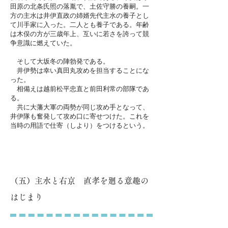
田原の北条氏照の落胤で、土佐守勝の養嗣。一
方の主水は井伊直政の姉婿先代主水の養子とし
て川手家に入った。二人とも養子である。年齢
は木俣の方が三歳年上、互いに若さを誇って競
争意識に燃えていた。
そして大坂冬の陣勃発である。
井伊勢は幸い真田丸攻めを担当することにな
った。
相備えは越前松平忠直と前田利常の部隊であ
る。
共に大藩大軍の両勢が同じ攻め手となって、
井伊隊も奮発して攻め口に寄せつけた。これを
当時の用語で仕寄（しより）をつけるという。
（五）主水と右京 直孝を廻る意趣の
はじまり