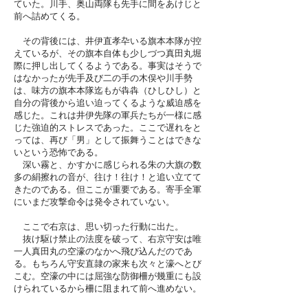
ていた。川手、奥山両隊も先手に間をあけじと
前へ詰めてくる。
その背後には、井伊直孝卆いる旗本本隊が控
えているが、その旗本自体も少しづつ真田丸堀
際に押し出してくるようである。事実はそうで
はなかったが先手及び二の手の木俣や川手勢
は、味方の旗本本隊迄もが犇犇（ひしひし）と
自分の背後から追い迫ってくるような威迫感を
感じた。これは井伊先隊の軍兵たちが一様に感
じた強迫的ストレスであった。ここで遅れをと
っては、再び「男」として振舞うことはできな
いという恐怖である。
深い霧と、かすかに感じられる朱の大旗の数
多の絹擦れの音が、往け！往け！と追い立てて
きたのである。但ここが重要である。寄手全軍
にいまだ攻撃命令は発令されていない。
ここで右京は、思い切った行動に出た。
抜け駆け禁止の法度を破って、右京守安は唯
一人真田丸の空濠のなかへ飛び込んだのであ
る。もちろん守安直隷の家来も次々と濠へとび
こむ。空濠の中には屈強な防御柵が幾重にも設
けられているから柵に阻まれて前へ進めない。