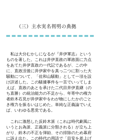
（三）主水実名判明の典拠
私は大分むかしになるが『井伊軍志』という
ものを著した。これは井伊直政の軍政面に力点
をあてた井伊直政の一代記であるが、この中
に、直政没後に井伊家中を真っ二つに割った大
騒動について、「佐和山騒動」として一項を設
け詳述した。この騒擾事件を一言でいってしま
えば、直政のあとを承けた二代目井伊直継（の
ち直勝）の統治能力の不足から、年寄中の権力
者鈴木石見が井伊家中をわが物にしたかのごと
き権力を振るいはじめた。単純な正義論でいえ
ば、いわゆる悪党である。
これに激怒した反鈴木派（これは時代劇風に
いうとお為派、正義派に分類される）が立ち上
がり、鈴木の不正を弾劾、その排除のため幕府
に訴え出た。この時代の用語で「目安を差上げ