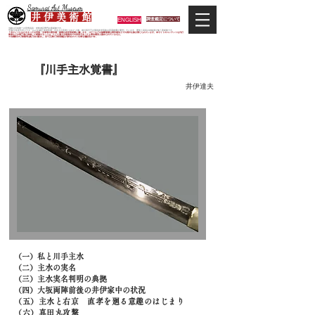
Samurai Art Museum
井 伊 美 術 館
ENGLISH
調査鑑定について
当館は日本唯一の甲冑武具・史料考証専門の美術館です。
平成29年度大河ドラマ「おんな城主 井伊直虎」の主人公直虎とされた人物、徳川四天王の筆頭井伊直政の直系後裔が運営しています。歴史と武具の本格派が集う美術館です。
＊当サイトにおけるすべての写真・文章等の著作権・版権は井伊美術館に属します。コピーなどの無断複製は著作権法上での例外を除き禁じられています。本サイトのコンテンツを代行
業者などの第三者に依頼して複製することは、たとえ個人や家庭内での利用であっても著作権法上認められていません。
※当館展示の刀剣類等は銃刀法に遵法し、​全て正真の刀剣登録証が添付されている事を確認済みです。
『川手主水覚書』
井伊達夫
（一）私と川手主水
（二）主水の実名
（三）主水実名判明の典拠
（四）大坂両陣前後の井伊家中の状況
（五）主水と右京 直孝を廻る意趣のはじまり
（六）真田丸攻撃