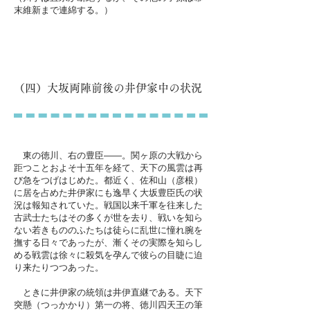
末維新まで連綿する。）
（四）大坂両陣前後の井伊家中の状況
東の徳川、右の豊臣——。関ヶ原の大戦から
距つことおよそ十五年を経て、天下の風雲は再
び急をつげはじめた。都近く、佐和山（彦根）
に居を占めた井伊家にも逸早く大坂豊臣氏の状
況は報知されていた。戦国以来千軍を往来した
古武士たちはその多くが世を去り、戦いを知ら
ない若きもののふたちは徒らに乱世に憧れ腕を
撫する日々であったが、漸くその実際を知らし
める戦雲は徐々に殺気を孕んで彼らの目睫に迫
り来たりつつあった。
ときに井伊家の統領は井伊直継である。天下
突懸（つっかかり）第一の将、徳川四天王の筆