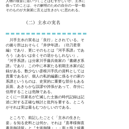
人物の後姿に追いつくことはむずかしいが、主水に
係ってのことは、その解明のための自分の一挙一動
そのものが大袈裟に言えば生きがいに思われる。
（二）主水の実名
川手主水の実名は「良行」とされている。そ
の拠り所はおそらく『井伊年譜』（功刀君章
編）であり、更にそのもとは『河手系譜』であ
ろう（あるいは全くその逆かもしれない）。
『河手系譜』は分家川手藤兵衛家の『書継ぎ系
譜』であり、この中に本家たる初期主水家の記
録がある。数少ない彦根川手氏の資料としては
貴重であるが、個人の私的編纂に係るその家の
系譜というものは、史実的に重要な部分もある
反面、あきらかな誤謬や誇張があって、存分に
信用することは危険である。
とくに一旦家名が亡滅した士族の時代記録は記
述に対する正確な検討と批判を要する。ところ
がそれは実は最もむつかしいのである。
ところで、前記したごとく「主水の生きた
姿」を知る史料とは何か。それは『直孝様御直
書并御請留』と『大坂御陣・・・面々指上候書