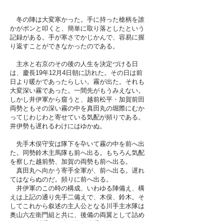
冬の陣は大変寒かった。手に持った槍柄を誰
かがポンと叩くと、簡単に取り落としたという
記録がある。手が寒さでかじかんで、容易に握
り返すことができなかったのである。
主水と右京のその後の人生を決定づける日
は、慶長19年12月4日朝に訪れた。その日は前
日より暖かであったらしい。霧が出た。それも
大変深い霧であった。一間先がもうみえない。
しかし井伊軍から窺うと、越前松平・加賀前田
両勢ともその深い霧の中を真田丸の堀際にむか
ってじわじわと寄せている気配が頻りである。
井伊勢も遅れるわけにはゆかぬ。
先手木俣守安は隊下を卆いて霧の中を前へ出
た。同勢鈴木主馬隊も前へ出る。もちろん気配
を察した越前勢、加賀の両勢も前へ出る。
真田丸へ向かう寄手全軍が、前へ出る。遅れ
てはならぬのだ。頻りに前へ出る。
井伊軍のこの時の構成、いわゆる陣備え、構
えは上記の通り先手二備えで、木俣、鈴木。そ
してこれから叙述の主人公となる川手主水隊は
奥山六左衛門組と共に、後備の両翼として詰め