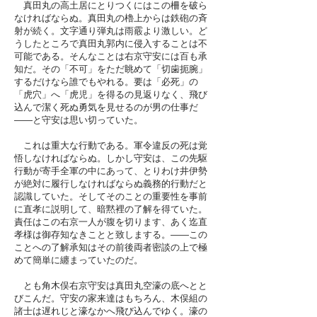
真田丸の高土居にとりつくにはこの柵を破ら
なければならぬ。真田丸の櫓上からは鉄砲の斉
射が続く。文字通り弾丸は雨霰より激しい。ど
うしたところで真田丸郭内に侵入することは不
可能である。そんなことは右京守安には百も承
知だ。その「不可」をただ眺めて「切歯扼腕」
するだけなら誰でもやれる。要は「必死」の
「虎穴」へ「虎児」を得るの見返りなく、飛び
込んで潔く死ぬ勇気を見せるのが男の仕事だ
——と守安は思い切っていた。
これは重大な行動である。軍令違反の死は覚
悟しなければならぬ。しかし守安は、この先駆
行動が寄手全軍の中にあって、とりわけ井伊勢
が絶対に履行しなければならぬ義務的行動だと
認識していた。そしてそのことの重要性を事前
に直孝に説明して、暗黙裡の了解を得ていた。
責任はこの右京一人が腹を切ります、あく迄直
孝様は御存知なきことと致しまする。——この
ことへの了解承知はその前後両者密談の上で極
めて簡単に纏まっていたのだ。
とも角木俣右京守安は真田丸空濠の底へとと
びこんだ。守安の家来達はもちろん、木俣組の
諸士は遅れじと濠なかへ飛び込んでゆく。濠の