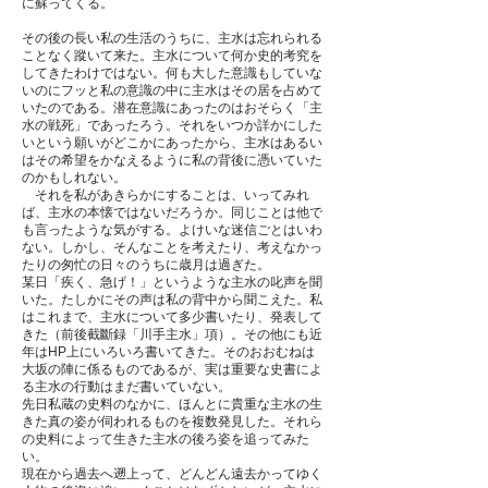
に蘇ってくる。
その後の長い私の生活のうちに、主水は忘れられる
ことなく蹤いて来た。主水について何か史的考究を
してきたわけではない。何も大した意識もしていな
いのにフッと私の意識の中に主水はその居を占めて
いたのである。潜在意識にあったのはおそらく「主
水の戦死」であったろう。それをいつか詳かにした
いという願いがどこかにあったから、主水はあるい
はその希望をかなえるように私の背後に憑いていた
のかもしれない。
それを私があきらかにすることは、いってみれ
ば、主水の本懐ではないだろうか。同じことは他で
も言ったような気がする。よけいな迷信ごとはいわ
ない。しかし、そんなことを考えたり、考えなかっ
たりの匆忙の日々のうちに歳月は過ぎた。
某日「疾く、急げ！」というような主水の叱声を聞
いた。たしかにその声は私の背中から聞こえた。私
はこれまで、主水について多少書いたり、発表して
きた（前後截斷録「川手主水」項）。その他にも近
年はHP上にいろいろ書いてきた。そのおおむねは
大坂の陣に係るものであるが、実は重要な史書によ
る主水の行動はまだ書いていない。
先日私蔵の史料のなかに、ほんとに貴重な主水の生
きた真の姿が伺われるものを複数発見した。それら
の史料によって生きた主水の後ろ姿を追ってみた
い。
現在から過去へ遡上って、どんどん遠去かってゆく