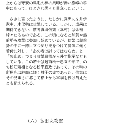
上からは守安の鳥毛の棒の馬印が赤い旗幟の群
中にあって、ひときわ黒々と目立ったという。
さきに言ったように、たしかに真田丸を井伊
家中、木俣勢は攻撃している。しかし、成果は
期待できない。敵将真田信繁（幸村）は余裕
綽々たるものである。この頃になると加賀や越
前勢も攻撃に参加し始めているが、信繁は越前
勢の中に一際目立つ変り兜をつけて健気に働く
若侍に対し、「あの者は討ってはならぬ」と
「矢止め」つまり攻撃目標から外す指示なども
している。この若士は越前松平忠直の弟で、の
ち松江藩祖となる松平直政であって、その時の
所用兜は純白に輝く雉子の兜であった。信繁は
その見事さに感じて櫓上から軍扇を投げ与えた
とも伝えられる。
（六）真田丸攻撃