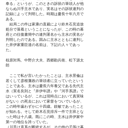
奉る」というが、このときの訴状の筆頭人が他
ならぬ川手主水であり、実名はその訴状連判の
記録によって判明した。時期は慶長十年六月で
ある。
結局この件は家康の直裁により鈴木石見追放
処分で落着ということになったが、この時の幕
府との往復書簡中の連判署名から主水の実名が
判明したのである。因みに主水とともに連判し
た井伊家重臣達の名前は、下記の人々であっ
た。
椋原対馬、中野介大夫、西郷勘兵衛、松下源太
郎
ここで私が言いたかったことは、主水景倫は
若くして彦根藩政の筆頭者に立っていたという
ことである。主水は慶長六年養父である先代主
水（実名良則と『井伊年譜』や『河手系譜』で
はいっているが、これは現時点において真実味
がない）の死去において家督をついでいるが、
この時年歯わずかに十四歳。鋭敏であったこと
が知れる。そして鈴木石見排斥一件で主班とな
った時は十八歳。既にこの時、主水は井伊家中
第一の地位を誇っていた。
（川手は直系が断絶するが、その他の子孫は幕