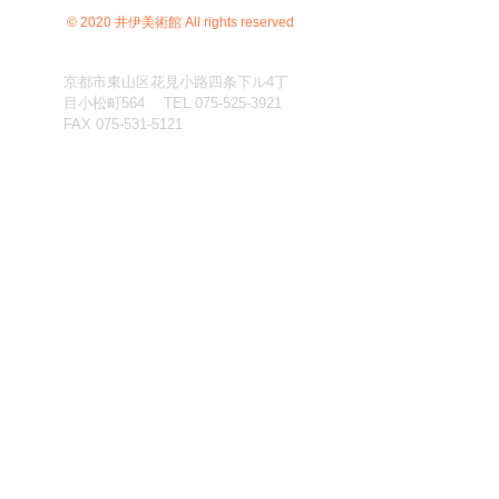
© 2020 井伊美術館 All rights reserved
京都市東山区花見小路四条下ル4丁
目小松町564 TEL
075-525-3921
FAX
075-531-5121
C）井伊美術館
＊
当サイトにおけるすべての写真・文章等の著作権・版
権は井伊美術館に属します。コピーなどの無断複製は著
作権法上での例外を除き禁じられています。本サイトの
コンテンツを代行業者などの第三者に依頼して複製する
ことは、たとえ個人や家庭内での利用であっても著作権
法上認められていません。
＊当サイト内において、「館蔵品」ないし「調査預託
品」と明記されている品以外については、全て館長が外
部にて撮影・収集した研究写真史料です。
預託品の写真類掲載ならびに研究用写真史料について
も、その処置を当館が一括委任されています。
無断で使用・転載することを固く禁止します
。
＊当サイト上における当館寄託品等の写真を無断で転用
し、架空の売買に利用する人がいるようです。