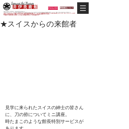
Samurai Art Museum
井 伊 美 術 館
ENGLISH
調査鑑定について
当館は日本唯一の甲冑武具・史料考証専門の美術館です。
平成29年度大河ドラマ「おんな城主 井伊直虎」の主人公直虎とされた人物、徳川四天王の筆頭井伊直政の直系後裔が運営しています。歴史と武具の本格派が集う美術館です。
＊当サイトにおけるすべての写真・文章等の著作権・版権は井伊美術館に属します。コピーなどの無断複製は著作権法上での例外を除き禁じられています。本サイトのコンテンツを代行
業者などの第三者に依頼して複製することは、たとえ個人や家庭内での利用であっても著作権法上認められていません。
※当館展示の刀剣類等は銃刀法に遵法し、​全て正真の刀剣登録証が添付されている事を確認済みです。
★スイスからの来館者
見学に来られたスイスの紳士の皆さん
に、刀の拵についてミニ講座。
時たまこのような館長特別サービスが
あります。