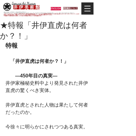
Samurai Art Museum
井 伊 美 術 館
ENGLISH
調査鑑定について
当館は日本唯一の甲冑武具・史料考証専門の美術館です。
平成29年度大河ドラマ「おんな城主 井伊直虎」の主人公直虎とされた人物、徳川四天王の筆頭井伊直政の直系後裔が運営しています。歴史と武具の本格派が集う美術館です。
＊当サイトにおけるすべての写真・文章等の著作権・版権は井伊美術館に属します。コピーなどの無断複製は著作権法上での例外を除き禁じられています。本サイトのコンテンツを代行
業者などの第三者に依頼して複製することは、たとえ個人や家庭内での利用であっても著作権法上認められていません。
※当館展示の刀剣類等は銃刀法に遵法し、​全て正真の刀剣登録証が添付されている事を確認済みです。
★特報「井伊直虎は何者
か？！」
特報
　「井伊直虎は何者か？！」
　　―450年目の真実―
井伊家極秘史料中より発見された井伊
直虎の驚くべき実体。
井伊直虎とされた人物は果たして何者
だったのか。
今徐々に明らかにされつつある真実。