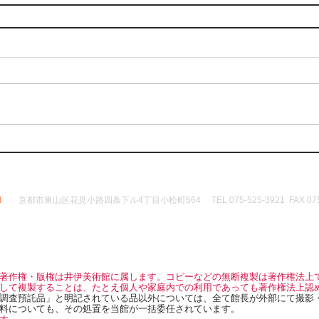
d
京都市東山区花見小路四条下ル4丁目小松町564 TEL 075-525-3921 FAX 075-
著作権・版権は井伊美術館に属します。コピーなどの無断複製は著作権法上
して複製することは、たとえ個人や家庭内での利用であっても著作権法上認
調査預託品」と明記されている品以外については、全て館長が外部にて撮影
料についても、その処置を当館が一括委任されています。