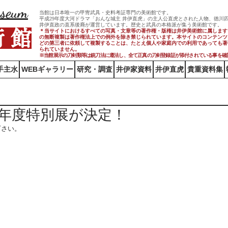
useum
当館は日本唯一の甲冑武具・史料考証専門の美術館です。
平成29年度大河ドラマ「おんな城主 井伊直虎」の主人公直虎とされた人物、徳川
井伊直政の直系後裔が運営しています。歴史と武具の本格派が集う美術館です。
術 館
＊当サイトにおけるすべての写真・文章等の著作権・版権は井伊美術館に属します
の無断複製は著作権法上での例外を除き禁じられています。本サイトのコンテンツ
どの第三者に依頼して複製することは、たとえ個人や家庭内での利用であっても著
られていません。
※当館展示の刀剣類等は銃刀法に遵法し、​全て正真の刀剣登録証が添付されている事を確
手主水
WEBギャラリー
研究・調査
井伊家資料
井伊直虎
貴重資料集
年度特別展が決定！
下さい。