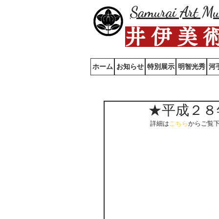
Samurai Art M
井 伊 美 
ホーム
お知らせ
特別展示
明智光秀
河
★平成２８
 詳細は
こちら
からご覧