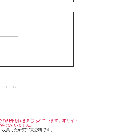
531-5121
での例外を除き禁じられています。本サイト
められていません。
・収集した研究写真史料です。