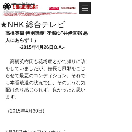
Samurai Art Museum
井 伊 美 術 館
ENGLISH
調査鑑定について
当館は日本唯一の甲冑武具・史料考証専門の美術館です。
平成29年度大河ドラマ「おんな城主 井伊直虎」の主人公直虎とされた人物、徳川四天王の筆頭井伊直政の直系後裔が運営しています。歴史と武具の本格派が集う美術館です。
＊当サイトにおけるすべての写真・文章等の著作権・版権は井伊美術館に属します。コピーなどの無断複製は著作権法上での例外を除き禁じられています。本サイトのコンテンツを代行
業者などの第三者に依頼して複製することは、たとえ個人や家庭内での利用であっても著作権法上認められていません。
※当館展示の刀剣類等は銃刀法に遵法し、​全て正真の刀剣登録証が添付されている事を確認済みです。
★NHK 総合テレビ
高橋英樹 特別講義“花燃ゆ”井伊直弼 悪
人にあらず！」
　　　-2015年4月26日O.A.-
　高橋英樹氏も花粉症とかで頻りに咳
をしていましたが、館長も風邪をこじ
らせて最悪のコンディション。それで
も本番放送の状況では、そのような気
配は余り感じられず、良かったと思い
ます。
（2015年4月30日)