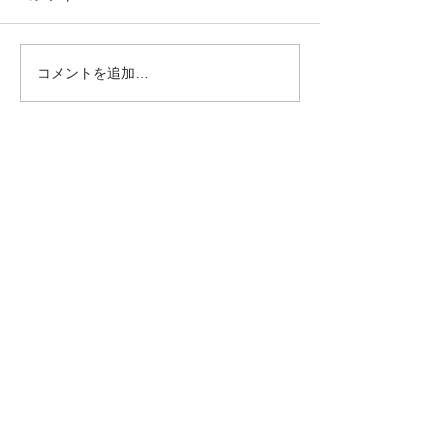
コメントを追加…
© 2020 井伊美術館 All rights reserved
京都市東山区花見小路四条下ル4丁
目小松町564 TEL
075-525-3921
FAX
075-531-5121