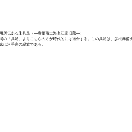
用所伝ある朱具足（—彦根藩士海老江家旧蔵—）
掲の「具足」よりこちらの方が時代的には適合する。この具足は、彦根赤備
家は河手家の縁族である。