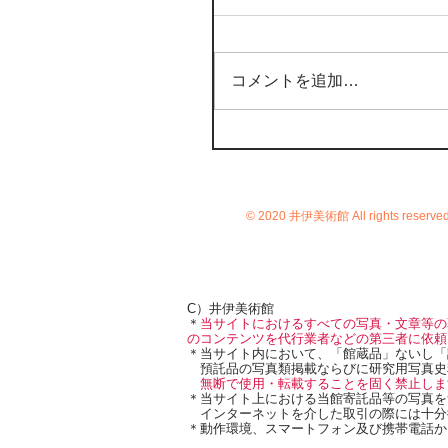
コメントを追加…
© 2020 井伊美術館 All rights reserve
C）井伊美術館
＊
当サイトにおけるすべての写真・文章等の
のコンテンツを代行業者などの第三者に依頼
＊当サイト内において、「館蔵品」ないし「
預託品の写真類掲載ならびに研究用写真史
無断で使用・転載することを固く禁止しま
＊当サイト上における当館寄託品等の写真を
インターネットを介した取引の際には十分
＊動作環境、スマートフォン及び携帯電話か