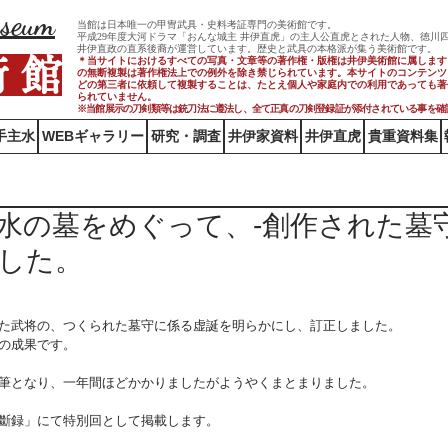
useum
当館は日本唯一の甲冑武具・史料考証専門の美術館です。
平成29年度大河ドラマ「おんな城主 井伊直虎」の主人公直虎とされた人物、徳川
井伊直政の直系後裔が運営しています。歴史と武具の本格派が集う美術館です。
術 館
＊当サイトにおけるすべての写真・文章等の著作権・版権は井伊美術館に属します
の無断複製は著作権法上での例外を除き禁じられています。本サイトのコンテンツ
どの第三者に依頼して複製することは、たとえ個人や家庭内での利用であっても著
られていません。
※当館展示の刀剣類等は銃刀法に遵法し、​全て正真の刀剣登録証が添付されている事を確
手主水
WEBギャラリー
研究・調査
井伊家資料
井伊直虎
貴重資料集
水の墓をめぐって、-創作された墓守
した。
た武将の、つくられた墓守に係る虚誕を明らかにし、訂正しました。
の成果です。
筆となり、一年間ほどかかりましたがようやくまとまりました。
斷録」にて特別回として掲載します。