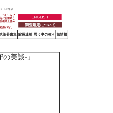
四天王の筆頭
。コピーなど
ENGLISH
を代行業者な
作権法上認め
調査鑑定について
認済みです。
執筆著書集
館長連載
思う事の種々
館情報
の美談-」