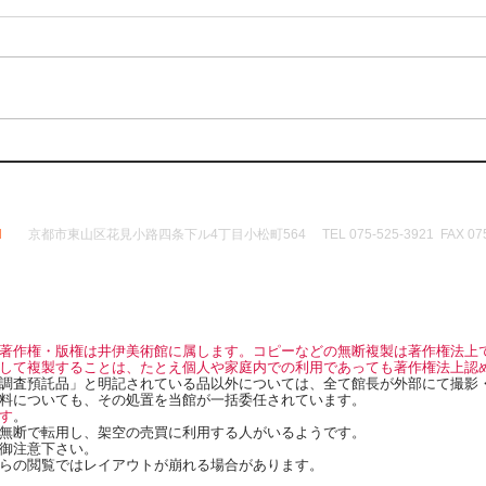
d
京都市東山区花見小路四条下ル4丁目小松町564 TEL 075-525-3921 FAX 075-
著作権・版権は井伊美術館に属します。コピーなどの無断複製は著作権法上
して複製することは、たとえ個人や家庭内での利用であっても著作権法上認
調査預託品」と明記されている品以外については、全て館長が外部にて撮影
料についても、その処置を当館が一括委任されています。
す
。
無断で転用し、架空の売買に利用する人がいるようです。
御注意下さい。
らの閲覧ではレイアウトが崩れる場合があります。