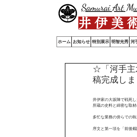
Samurai Art M
井 伊 美 
ホーム
お知らせ
特別展示
明智光秀
河
☆「河手主
稿完成しま
井伊家の大坂陣で戦死し
所蔵の史料と綿密な取材
多忙な業務の傍らでの執
序文と第一項を「前後截