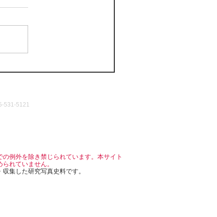
531-5121
での例外を除き禁じられています。本サイト
められていません。
・収集した研究写真史料です。