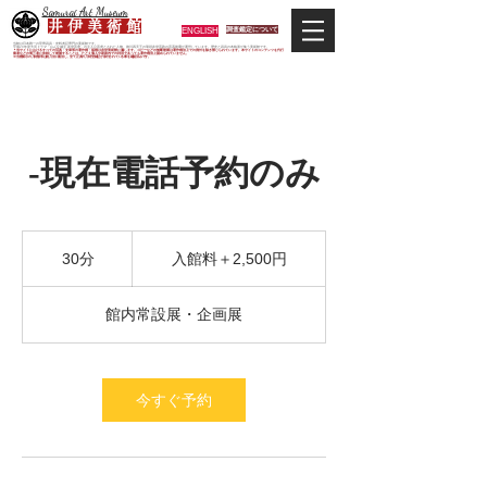
Samurai Art Museum
井 伊 美 術 館
ENGLISH
調査鑑定について
当館は日本唯一の甲冑武具・史料考証専門の美術館です。
平成29年度大河ドラマ「おんな城主 井伊直虎」の主人公直虎とされた人物、徳川四天王の筆頭井伊直政の直系後裔が運営しています。歴史と武具の本格派が集う美術館です。
＊当サイトにおけるすべての写真・文章等の著作権・版権は井伊美術館に属します。コピーなどの無断複製は著作権法上での例外を除き禁じられています。本サイトのコンテンツを代行
業者などの第三者に依頼して複製することは、たとえ個人や家庭内での利用であっても著作権法上認められていません。
※当館展示の刀剣類等は銃刀法に遵法し、​全て正真の刀剣登録証が添付されている事を確認済みです。
-現在電話予約のみ
入
館
30分
3
入館料＋2,500円
料
0
＋
分
2,500
館内常設展・企画展
円
今すぐ予約