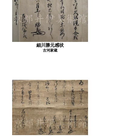
細川勝元感状
古河家蔵