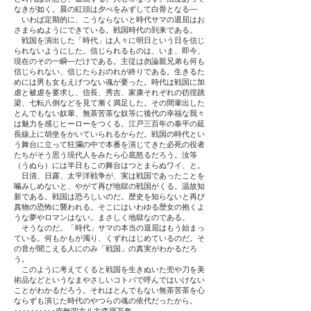
なきが如く。晨の紅頭は夕べをみずして白骨となる―
いわば定期的に、こうならないと時代サマの退屈はお
さまらぬようにできている。戦国時代の到来である。
戦国を演出した「時代」は人々に明日という日を信じ
られないようにした。信じられるものは、いま、即今、
現在のその一瞬―だけである。主従は勿論親兄弟も何も
信じられない、信じたらおのれが終りである。生きるた
めには男も女もえげつない魂が要った。時代は戦国に加
虐と被虐を要求し、信長、秀吉、家康それぞれの彷徨跳
梁、七転八倒などを見て漸く満足した。その間輩出した
とんでもない奴輩、無茶苦茶な奴等に後代の幸福な我々
は魅力を感じヒーローをつくる。江戸三百年の泰平の延
長線上に胡坐をかいていられるからだ。戦国の時代とい
う舞台に立って狂瀾の中で本番を演じてきた必死の役者
たちがそう思う現代人をみたら心底怒るだろう。汝等
（うぬら）には半日もこの舞台はつとまらぬワイ、と。
日清、日露、太平洋戦争が、実は戦国であったことを
噛みしめないと、やがて再び地獄の戦国がくる。温故知
新である。戦国は恐ろしいのだ。歴史を知らないと再び
真物の恐怖に襲われる。そこにはいわゆる歴女の抱くよ
うな夢やロマンはない。まさしく地獄なのである。
そうなのだ。「時代」サマの本当の退屈はもう始まっ
ている。何もかもが濁り、くずれはじめているのだ。そ
の音が聞こえる人にのみ「戦国」の真実がわかるだろ
う。
このように考えてくると戦国を生きぬいた兜や刀を美
術品などというなまやさしいコトバで呼んではいけない
ことがわかるだろう。それはとんでもない無茶苦茶を心
ならずも演じた時代のやつらの魂の依代だったから。