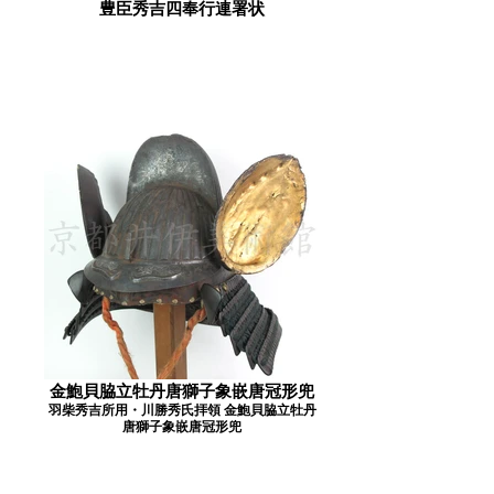
豊臣秀吉四奉行連署状
金鮑貝脇立牡丹唐獅子象嵌唐冠形兜
羽柴秀吉所用・川勝秀氏拝領 金鮑貝脇立牡丹
唐獅子象嵌唐冠形兜