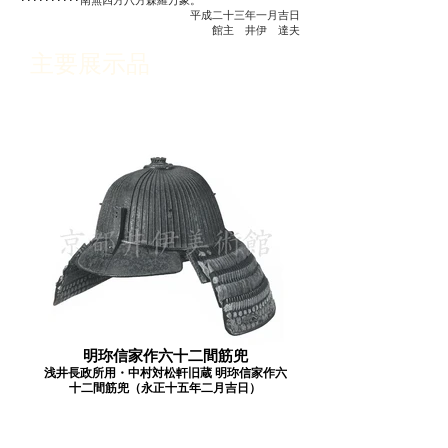
･･････････南無四方八方森羅万象。
平成二十三年一月吉日
館主 井伊 達夫
主要展示品
明珎信家作六十二間筋兜
浅井長政所用・中村対松軒旧蔵 明珎信家作六
十二間筋兜（永正十五年二月吉日）