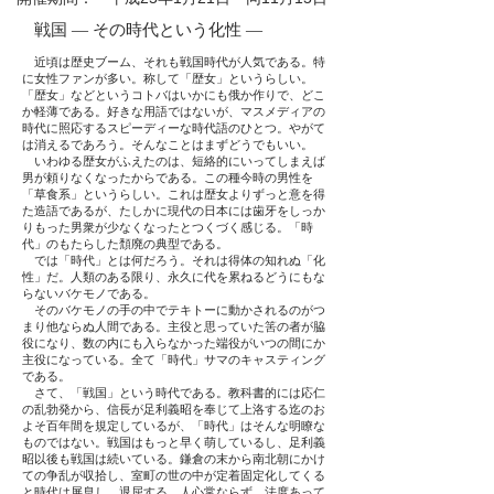
戦国 ― その時代という化性 ―
近頃は歴史ブーム、それも戦国時代が人気である。特
に女性ファンが多い。称して「歴女」というらしい。
「歴女」などというコトバはいかにも俄か作りで、どこ
か軽薄である。好きな用語ではないが、マスメディアの
時代に照応するスピーディーな時代語のひとつ。やがて
は消えるであろう。そんなことはまずどうでもいい。
いわゆる歴女がふえたのは、短絡的にいってしまえば
男が頼りなくなったからである。この種今時の男性を
「草食系」というらしい。これは歴女よりずっと意を得
た造語であるが、たしかに現代の日本には歯牙をしっか
りもった男衆が少なくなったとつくづく感じる。「時
代」のもたらした頽廃の典型である。
では「時代」とは何だろう。それは得体の知れぬ「化
性」だ。人類のある限り、永久に代を累ねるどうにもな
らないバケモノである。
そのバケモノの手の中でテキトーに動かされるのがつ
まり他ならぬ人間である。主役と思っていた筈の者が脇
役になり、数の内にも入らなかった端役がいつの間にか
主役になっている。全て「時代」サマのキャスティング
である。
さて、「戦国」という時代である。教科書的には応仁
の乱勃発から、信長が足利義昭を奉じて上洛する迄のお
よそ百年間を規定しているが、「時代」はそんな明瞭な
ものではない。戦国はもっと早く萌しているし、足利義
昭以後も戦国は続いている。鎌倉の末から南北朝にかけ
ての争乱が収拾し、室町の世の中が定着固定化してくる
と時代は屏息し、退屈する。人心常ならず。法度あって