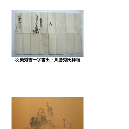
羽柴秀吉一字書出・川勝秀氏拝領