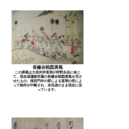
長篠合戦図屏風
この屏風は大老井伊直弼が狩野永岳に命じ
て、現在成瀬家所蔵の長篠合戦図屏風を写さ
せたもの。桜田門外の変による直弼の死によ
って制作が中断され、未完成のまま現在に至
っています。