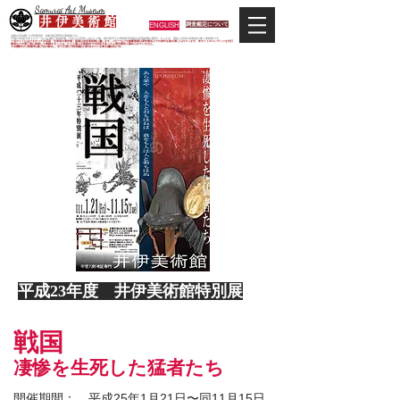
Samurai Art Museum
井 伊 美 術 館
ENGLISH
調査鑑定について
当館は日本唯一の甲冑武具・史料考証専門の美術館です。
平成29年度大河ドラマ「おんな城主 井伊直虎」の主人公直虎とされた人物、徳川四天王の筆頭井伊直政の直系後裔が運営しています。歴史と武具の本格派が集う美術館です。
＊当サイトにおけるすべての写真・文章等の著作権・版権は井伊美術館に属します。コピーなどの無断複製は著作権法上での例外を除き禁じられています。本サイトのコンテンツを代行
業者などの第三者に依頼して複製することは、たとえ個人や家庭内での利用であっても著作権法上認められていません。
※当館展示の刀剣類等は銃刀法に遵法し、​全て正真の刀剣登録証が添付されている事を確認済みです。
平成23年度 井伊美術館特別展
戦国
凄惨を生死した猛者たち
開催期間： 平成25年1月21日〜同11月15日