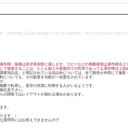
d
京都市東山区花見小路四条下ル4丁目小松町564 TEL 075-525-3921 FAX 075-
著作権・版権は井伊美術館に属します。コピーなどの無断複製は著作権法上
して複製することは、たとえ個人や家庭内での利用であっても著作権法上認
調査預託品」と明記されている品以外については、全て館長が外部にて撮影
料についても、その処置を当館が一括委任されています。
す
。
無断で転用し、架空の売買に利用する人がいるようです。
御注意下さい。
らの閲覧ではレイアウトが崩れる場合があります。
ます。
ります。）
な質問等にはお答えできませんので