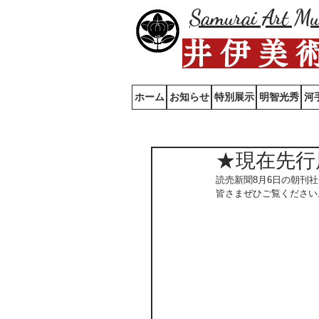
Samurai Art M
井 伊 美 
ホーム
お知らせ
特別展示
明智光秀
河
★現在先行
読売新聞8月6日の朝刊
皆さまぜひご覧ください