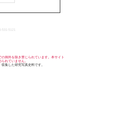
531-5121
での例外を除き禁じられています。本サイト
められていません。
・収集した研究写真史料です。