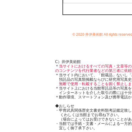
© 2020 井伊美術館 All rights reserve
C）井伊美術館
＊
当サイトにおけるすべての写真・文章等の
のコンテンツを代行業者などの第三者に依頼
＊当サイト内において、「館蔵品」ないし「
預託品の写真類掲載ならびに研究用写真史
無断で使用・転載することを固く禁止しま
＊当サイト上における当館寄託品等の写真を
インターネットを介した取引の際には十分
＊動作環境、スマートフォン及び携帯電話か
◆おしらせ
・甲冑武具関係歴史文書史料類考証鑑定致し
くわしくは当館までお尋ね下さい。
（場合によってはお受けできないことがあ
・当館では手紙・文書・メールによる一方的
宜しく御了承下さい。