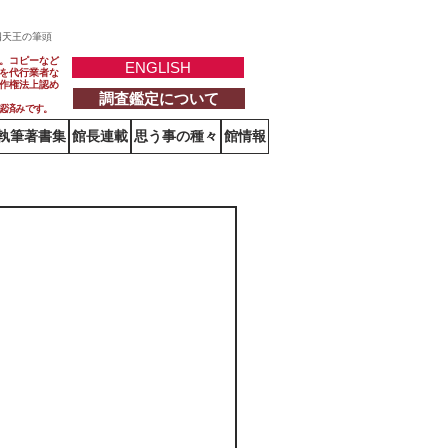
四天王の筆頭
。コピーなど
ENGLISH
を代行業者な
作権法上認め
調査鑑定について
認済みです。
執筆著書集
館長連載
思う事の種々
館情報