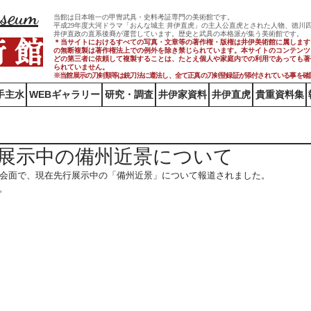
useum
当館は日本唯一の甲冑武具・史料考証専門の美術館です。
平成29年度大河ドラマ「おんな城主 井伊直虎」の主人公直虎とされた人物、徳川
井伊直政の直系後裔が運営しています。歴史と武具の本格派が集う美術館です。
術 館
＊当サイトにおけるすべての写真・文章等の著作権・版権は井伊美術館に属します
の無断複製は著作権法上での例外を除き禁じられています。本サイトのコンテンツ
どの第三者に依頼して複製することは、たとえ個人や家庭内での利用であっても著
られていません。
※当館展示の刀剣類等は銃刀法に遵法し、​全て正真の刀剣登録証が添付されている事を確
手主水
WEBギャラリー
研究・調査
井伊家資料
井伊直虎
貴重資料集
展示中の備州近景について
社会面で、現在先行展示中の「備州近景」について報道されました。
。