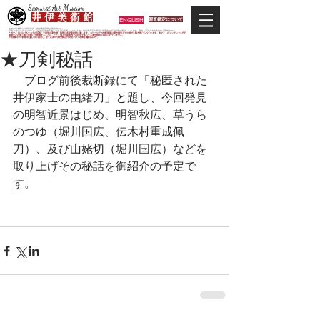
Samurai Art Museum
井 伊 美 術 館
ENGLISH
調査鑑定について
当館は日本唯一の甲冑武具・史料考証専門の美術館です。
平成29年度大河ドラマ「おんな城主 井伊直虎」の主人公直虎とされた人物、徳川四天王の筆頭井伊直政の直系後裔が運営しています。歴史と武具の本格派が集う美術館です。
＊当サイトにおけるすべての写真・文章等の著作権・版権は井伊美術館に属します。コピーなどの無断複製は著作権法上での例外を除き禁じられています。本サイトのコンテンツを代行
業者などの第三者に依頼して複製することは、たとえ個人や家庭内での利用であっても著作権法上認められていません。
※当館展示の刀剣類等は銃刀法に遵法し、​全て正真の刀剣登録証が添付されている事を確認済みです。
★刀剣秘話
　ブログ前後裁断録にて「秘匿された
井伊家士の由緒刀」と題し、今回発見
の明智近景はじめ、明智秋広、草うら
のつゆ（堀川国広、伝木村重成佩
刀）、及び山姥切（堀川国広）などを
取り上げその秘話を御紹介の予定で
す。