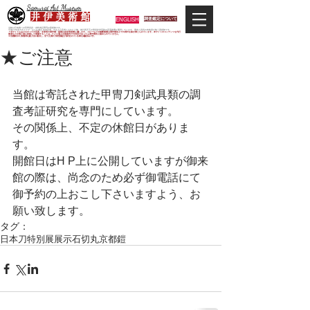
Samurai Art Museum
井 伊 美 術 館
ENGLISH
調査鑑定について
当館は日本唯一の甲冑武具・史料考証専門の美術館です。
平成29年度大河ドラマ「おんな城主 井伊直虎」の主人公直虎とされた人物、徳川四天王の筆頭井伊直政の直系後裔が運営しています。歴史と武具の本格派が集う美術館です。
＊当サイトにおけるすべての写真・文章等の著作権・版権は井伊美術館に属します。コピーなどの無断複製は著作権法上での例外を除き禁じられています。本サイトのコンテンツを代行
業者などの第三者に依頼して複製することは、たとえ個人や家庭内での利用であっても著作権法上認められていません。
※当館展示の刀剣類等は銃刀法に遵法し、​全て正真の刀剣登録証が添付されている事を確認済みです。
★ご注意
当館は寄託された甲冑刀剣武具類の調
査考証研究を専門にしています。
その関係上、不定の休館日がありま
す。
開館日はH P上に公開していますが御来
館の際は、尚念のため必ず御電話にて
御予約の上おこし下さいますよう、お
願い致します。
タグ：
日本刀
特別展
展示
石切丸
京都
鎧