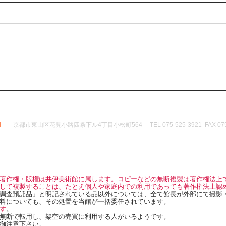
d
京都市東山区花見小路四条下ル4丁目小松町564 TEL 075-525-3921 FAX 075-
著作権・版権は井伊美術館に属します。コピーなどの無断複製は著作権法上
して複製することは、たとえ個人や家庭内での利用であっても著作権法上認
調査預託品」と明記されている品以外については、全て館長が外部にて撮影
料についても、その処置を当館が一括委任されています。
す
。
無断で転用し、架空の売買に利用する人がいるようです。
御注意下さい。