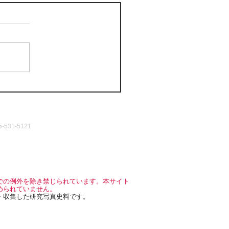
531-5121
での例外を除き禁じられています。本サイト
められていません。
・収集した研究写真史料です。