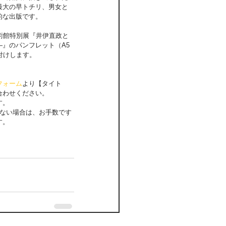
最大の早トチリ、男女と
的な出版です。
術館特別展『井伊直政と
』のパンフレット（A5
付けします。
フォーム
より【タイト
合わせください。
す。
がない場合は、お手数です
す。