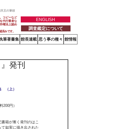
四天王の筆頭
。コピーなど
ENGLISH
を代行業者な
作権法上認め
調査鑑定について
認済みです。
執筆著書集
館長連載
思う事の種々
館情報
）』発刊
当　（上）
送料200円）
記書籍が漸く発刊のはこ
って如実に描き出された