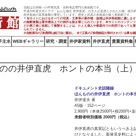
useum
当館は日本唯一の甲冑武具・史料考証専門の美術館です。
平成29年度大河ドラマ「おんな城主 井伊直虎」の主人公直虎とされた人物、徳川
井伊直政の直系後裔が運営しています。歴史と武具の本格派が集う美術館です。
術 館
＊当サイトにおけるすべての写真・文章等の著作権・版権は井伊美術館に属します
の無断複製は著作権法上での例外を除き禁じられています。本サイトのコンテンツ
どの第三者に依頼して複製することは、たとえ個人や家庭内での利用であっても著
られていません。
※当館展示の刀剣類等は銃刀法に遵法し、​全て正真の刀剣登録証が添付されている事を確
手主水
WEBギャラリー
研究・調査
井伊家資料
井伊直虎
貴重資料集
のの井伊直虎 ホントの本当（上
ドキュメント史話随録
ほんものの井伊直虎　ホントの本
井伊達夫 著
A5版・152ページ
2,900円（本体2500円+税200円+
来館者特別価格 2000円（税込）
井伊直虎の真実記ともいうべき上
びとなりました。新発見史料によ