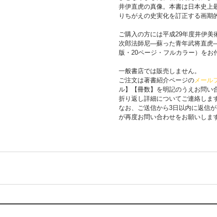
井伊直虎の真像。本書は日本史上
りちがえの史実化を訂正する画期
ご購入の方には平成29年度井伊美
次郎法師尼―蘇った青年武将直虎―
版・20ページ・フルカラー）をお
一般書店では販売しません。
ご注文は著書紹介ページの
メール
ル】【冊数】を明記のうえお問い
折り返し詳細についてご連絡しま
なお、ご送信から3日以内に返信
が再度お問い合わせをお願いしま