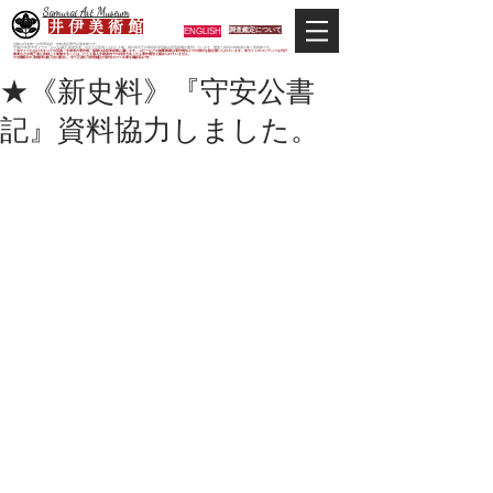
Samurai Art Museum
井 伊 美 術 館
ENGLISH
調査鑑定について
当館は日本唯一の甲冑武具・史料考証専門の美術館です。
平成29年度大河ドラマ「おんな城主 井伊直虎」の主人公直虎とされた人物、徳川四天王の筆頭井伊直政の直系後裔が運営しています。歴史と武具の本格派が集う美術館です。
＊当サイトにおけるすべての写真・文章等の著作権・版権は井伊美術館に属します。コピーなどの無断複製は著作権法上での例外を除き禁じられています。本サイトのコンテンツを代行
業者などの第三者に依頼して複製することは、たとえ個人や家庭内での利用であっても著作権法上認められていません。
※当館展示の刀剣類等は銃刀法に遵法し、​全て正真の刀剣登録証が添付されている事を確認済みです。
★《新史料》『守安公書
記』資料協力しました。