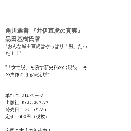
角川選書 『井伊直虎の真実』 ​​
黒田基樹氏著
"おんな城主直虎はやっぱり「男」だっ
た！！"
”「女性説」を覆す新史料の出現後、 そ
の実像に迫る決定版” 
単行本: 216ページ
出版社: KADOKAWA 
発売日： 2017/5/26​ 
定価1,600円（税抜） ​
全国の書店で販売中！