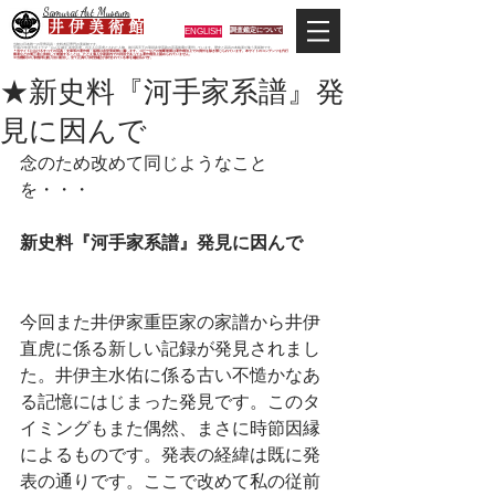
Samurai Art Museum
井 伊 美 術 館
ENGLISH
調査鑑定について
当館は日本唯一の甲冑武具・史料考証専門の美術館です。
平成29年度大河ドラマ「おんな城主 井伊直虎」の主人公直虎とされた人物、徳川四天王の筆頭井伊直政の直系後裔が運営しています。歴史と武具の本格派が集う美術館です。
＊当サイトにおけるすべての写真・文章等の著作権・版権は井伊美術館に属します。コピーなどの無断複製は著作権法上での例外を除き禁じられています。本サイトのコンテンツを代行
業者などの第三者に依頼して複製することは、たとえ個人や家庭内での利用であっても著作権法上認められていません。
※当館展示の刀剣類等は銃刀法に遵法し、​全て正真の刀剣登録証が添付されている事を確認済みです。
★新史料『河手家系譜』発
見に因んで
念のため改めて同じようなこと
を・・・
新史料『河手家系譜』発見に因んで
今回また井伊家重臣家の家譜から井伊
直虎に係る新しい記録が発見されまし
た。井伊主水佑に係る古い不慥かなあ
る記憶にはじまった発見です。このタ
イミングもまた偶然、まさに時節因縁
によるものです。発表の経緯は既に発
表の通りです。ここで改めて私の従前