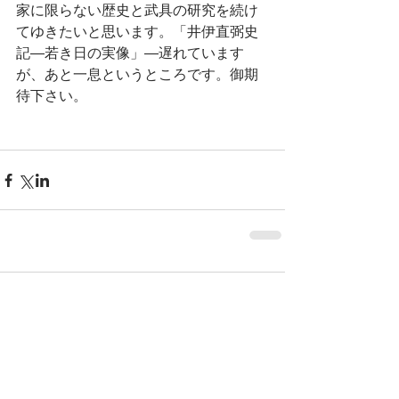
家に限らない歴史と武具の研究を続け
てゆきたいと思います。「井伊直弼史
記―若き日の実像」―遅れています
が、あと一息というところです。御期
待下さい。
コメント
コメントを追加…