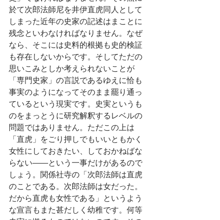
於て次郎法師尼を井伊直虎同人として
しまった近年の史家の記述はまことに
残念といわなければなりません。なぜ
なら、そこには史料的根拠も史的検証
も存在しないからです。そしてただの
思いこみとしか考えられないことが
「専門史家」の言説であるゆえに恰も
事実のようになってそのまま罷り通っ
ているという現実です。史実というも
のをまっとうに研究解釈するレベルの
問題ではありません。ただこの上は
「直虎」をごり押しでもいいともかく
女性にしておきたい、しておかねばな
らない――という一事だけがあるので
しょう。関係社寺の「次郎法師は直虎
のことである。次郎法師は女だった。
だから直虎も女性である」というよう
な宣言もまた甚だしく幼稚です。何等