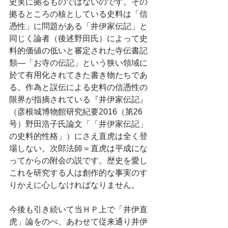
史実に拠るものではないのです。その
拠るところの核としている史料は「信
憑性」に問題がある「井伊家伝記」と
同じく論者（後述野田氏）によって史
料的価値の低いと審定された寺伝書記
類―「お寺の伝記」という狭い領域に
於て有用化されてきた書き物たちであ
る。作為と誤伝による史料の信憑性の
限界が指摘されている『井伊家伝記』
（彦根城博物館研究紀要2016（第26
号）野田浩子氏論文「「井伊家伝記」
の史料的性格」）にさえ直虎は全く登
場しない。次郎法師＝直虎は平成にな
ってからの附会の説です。歴史を愛し
これを研究する人は創作的な事実のす
りかえに心しなければなりません。
今後も引き続いて当ＨＰ上で「井伊直
虎」論をのべ、あわせて従来通り井伊