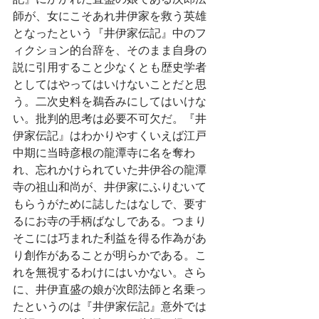
師が、女にこそあれ井伊家を救う英雄
となったという『井伊家伝記』中のフ
ィクション的台辞を、そのまま自身の
説に引用すること少なくとも歴史学者
としてはやってはいけないことだと思
う。二次史料を鵜呑みにしてはいけな
い。批判的思考は必要不可欠だ。『井
伊家伝記』はわかりやすくいえば江戸
中期に当時彦根の龍潭寺に名を奪わ
れ、忘れかけられていた井伊谷の龍潭
寺の祖山和尚が、井伊家にふりむいて
もらうがために誌したはなしで、要す
るにお寺の手柄ばなしである。つまり
そこには巧まれた利益を得る作為があ
り創作があることが明らかである。こ
れを無視するわけにはいかない。さら
に、井伊直盛の娘が次郎法師と名乗っ
たというのは『井伊家伝記』意外では