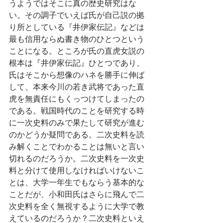
うようではそこに真の歴史研究はな
い。その調子でいえば氏が自己説の拠
り所としている『井伊家伝記』などは
最も信用ならぬ書き物のひとつという
ことになる。ところが氏の直虎女説の
根本は『井伊家伝記』ひとつであり、
氏はそこから想像のハネを勝手に伸ば
して、本来今川の若き武将であった直
虎を無責任にもくっつけてしまったの
である。戦国時代のことを研究する時
に一次史料のみで果たして研究が進む
のかどうか疑問である。二次史料を読
み解くことでわかることは無いと言い
切れるのだろうか。二次史料を一次史
料と分けて使用しなければいけないこ
とは、大学一年生でもならう基本的な
ことだが、小和田氏はさらに飛んで二
次史料を全く無視するように大学で教
えているのだろうか？二次史料といえ