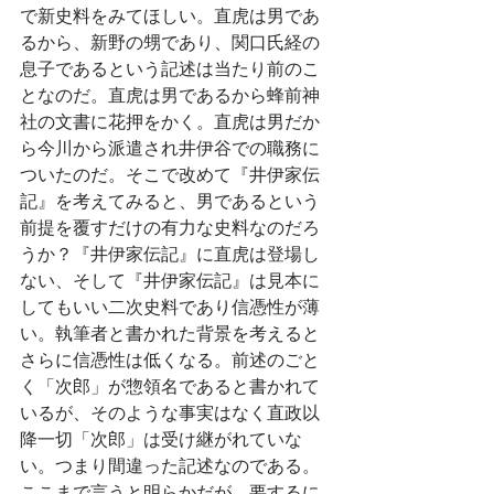
で新史料をみてほしい。直虎は男であ
るから、新野の甥であり、関口氏経の
息子であるという記述は当たり前のこ
となのだ。直虎は男であるから蜂前神
社の文書に花押をかく。直虎は男だか
ら今川から派遣され井伊谷での職務に
ついたのだ。そこで改めて『井伊家伝
記』を考えてみると、男であるという
前提を覆すだけの有力な史料なのだろ
うか？『井伊家伝記』に直虎は登場し
ない、そして『井伊家伝記』は見本に
してもいい二次史料であり信憑性が薄
い。執筆者と書かれた背景を考えると
さらに信憑性は低くなる。前述のごと
く「次郎」が惣領名であると書かれて
いるが、そのような事実はなく直政以
降一切「次郎」は受け継がれていな
い。つまり間違った記述なのである。
ここまで言うと明らかだが、要するに