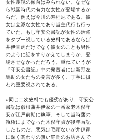
女性蔑視の傾向はみられない。なぜな
ら戦国時代の有力な女性が登場するか
らだ。例えば今川の寿桂尼である。彼
女は立派な女性であり当主代行も行っ
ていた。もし守安公書記が女性の活躍
をタブー視している史料であるならば
井伊直虎だけでなく彼女のことも男性
のように話をすりかえてしまうか、登
場させなかっただろう。重ねていうが
『守安公書記』中の発言者には新野左
馬助の女たちの発言が多く、丁寧に扱
われ重要視されてある。
○同じ二次史料でも優劣があり、守安公
書記は彦根藩井伊家の一番家老木俣守
安が江戸前期に執筆、そして当時藩の
執権にまでなった木俣守貞が後年写記
したものだ。悪気は毛頭ないが井伊家
に深く関わりの無い静岡のお坊さんで