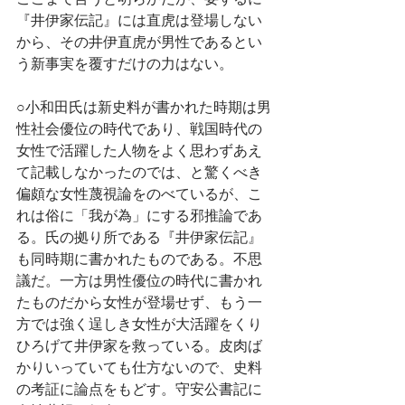
『井伊家伝記』には直虎は登場しない
から、その井伊直虎が男性であるとい
う新事実を覆すだけの力はない。
○小和田氏は新史料が書かれた時期は男
性社会優位の時代であり、戦国時代の
女性で活躍した人物をよく思わずあえ
て記載しなかったのでは、と驚くべき
偏頗な女性蔑視論をのべているが、こ
れは俗に「我が為」にする邪推論であ
る。氏の拠り所である『井伊家伝記』
も同時期に書かれたものである。不思
議だ。一方は男性優位の時代に書かれ
たものだから女性が登場せず、もう一
方では強く逞しき女性が大活躍をくり
ひろげて井伊家を救っている。皮肉ば
かりいっていても仕方ないので、史料
の考証に論点をもどす。守安公書記に