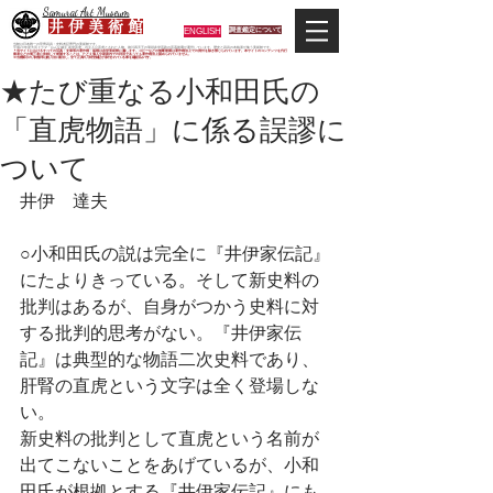
Samurai Art Museum
井 伊 美 術 館
ENGLISH
調査鑑定について
当館は日本唯一の甲冑武具・史料考証専門の美術館です。
平成29年度大河ドラマ「おんな城主 井伊直虎」の主人公直虎とされた人物、徳川四天王の筆頭井伊直政の直系後裔が運営しています。歴史と武具の本格派が集う美術館です。
＊当サイトにおけるすべての写真・文章等の著作権・版権は井伊美術館に属します。コピーなどの無断複製は著作権法上での例外を除き禁じられています。本サイトのコンテンツを代行
業者などの第三者に依頼して複製することは、たとえ個人や家庭内での利用であっても著作権法上認められていません。
※当館展示の刀剣類等は銃刀法に遵法し、​全て正真の刀剣登録証が添付されている事を確認済みです。
★たび重なる小和田氏の
「直虎物語」に係る誤謬に
ついて
井伊　達夫
○小和田氏の説は完全に『井伊家伝記』
にたよりきっている。そして新史料の
批判はあるが、自身がつかう史料に対
する批判的思考がない。『井伊家伝
記』は典型的な物語二次史料であり、
肝腎の直虎という文字は全く登場しな
い。
新史料の批判として直虎という名前が
出てこないことをあげているが、小和
田氏が根拠とする『井伊家伝記』にも