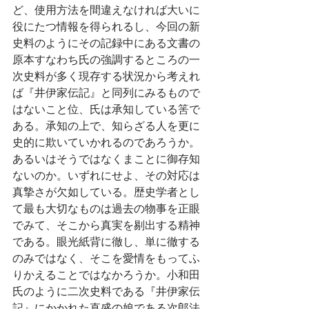
ど、使用方法を間違えなければ大いに
役にたつ情報を得られるし、今回の新
史料のようにその記録中にある文書の
原本すなわち氏の強調するところの一
次史料が多く現存する状況から考えれ
ば『井伊家伝記』と同列にみるもので
はないこと位、氏は承知している筈で
ある。承知の上で、知らざる人を更に
史的に欺いていかれるのであろうか。
あるいはそうではなくまことに御存知
ないのか。いずれにせよ、その対応は
真摯さが欠如している。歴史学者とし
て最も大切なものは過去の物事を正眼
でみて、そこから真実を剔出する精神
である。眼光紙背に徹し、単に徹する
のみではなく、そこを愛情をもってふ
りかえることではなかろうか。小和田
氏のように二次史料である『井伊家伝
記』にかかれた直盛の娘である次郎法