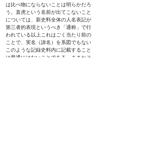
は比べ物にならないことは明らかだろ
う。直虎という名前が出てこないこと
については、新史料全体の人名表記が
第三者的表現というべき「通称」で行
われている以上これはごく当たり前の
ことで、実名（諱名）を系図でもない
このような記録史料内に記載すること
は普通にはないことである。まさかそ
のようなことがらを氏が御存知ない訳
がない。つまり氏の評言は、あくまで
歴史的知見に乏しい人むけにアプロー
チしたものであることが認知されるの
である。次郎法師であれば次郎法師と
書き、井伊次郎直虎であれば井伊次郎
と書くだろう。しかし蜂前神社の文書
のように正式な書類の場合は時に実名
を全部書き更に花押をすえる。しかし
花押は男性のみが使うものであり、女
性は次郎法師の黒印状にみられるよう