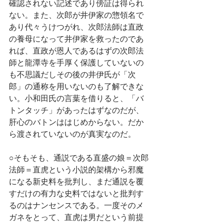
確認されない記述であり傍証は得られ
ない。また、次郎が井伊家の惣領名で
あり代々うけつがれ、次郎法師は直政
の養母になって井伊家を救ったのであ
れば、直政が恩人であるはずの次郎法
師と龍潭寺を手厚く保護していないの
も不思議だしその後の井伊氏が「次
郎」の通称を用いないのも了解できな
い。小和田氏の言葉を借りると、「バ
トンタッチ」があったはずなのだが、
肝心のバトンははじめからない。だか
ら渡されていないのが真実なのだ。
○そもそも、通説である直盛の娘＝次郎
法師＝直虎という小説的架構から邪魔
になる新史料を批判し、まだ通説を覆
すだけの有力な史料ではないと批判す
るのはナンセンスである。一度そのメ
ガネをとって、直虎は男だという前提