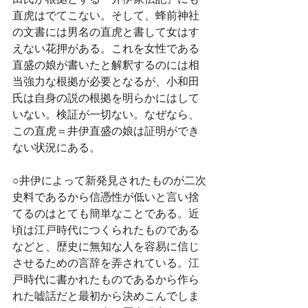
直虎はでてこない。そして、蜂前神社
の文書には男名の直虎と書して女はす
えない花押がある。これを女性である
直盛の娘が書いたと解釈するのには相
当強力な根拠が必要となるが、小和田
氏は自身の説の根拠を明らかにはして
いない。検証が一切ない。なぜなら、
この直虎＝井伊直盛の娘は証明ができ
ない状況にある。
○井伊によって新発見されたものが二次
史料であるから信憑性が低いと言い捨
てるのはとても簡単なことである。近
頃は江戸時代につくられたものである
などと、歴史に無知な人を容易に信じ
させるための言辞を弄されている。江
戸時代に書かれたものであるから作ら
れた嘘話だと最初から決めこんでしま