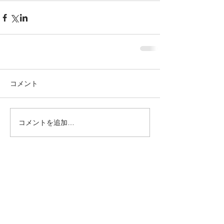
コメント
コメントを追加…
© 2020 井伊美術館 All rights reserved
京都市東山区花見小路四条下ル4丁