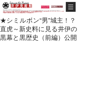
Samurai Art Museum
井 伊 美 術 館
ENGLISH
調査鑑定について
当館は日本唯一の甲冑武具・史料考証専門の美術館です。
平成29年度大河ドラマ「おんな城主 井伊直虎」の主人公直虎とされた人物、徳川四天王の筆頭井伊直政の直系後裔が運営しています。歴史と武具の本格派が集う美術館です。
＊当サイトにおけるすべての写真・文章等の著作権・版権は井伊美術館に属します。コピーなどの無断複製は著作権法上での例外を除き禁じられています。本サイトのコンテンツを代行
業者などの第三者に依頼して複製することは、たとえ個人や家庭内での利用であっても著作権法上認められていません。
※当館展示の刀剣類等は銃刀法に遵法し、​全て正真の刀剣登録証が添付されている事を確認済みです。
★シミルボン“男”城主！？
直虎～新史料に見る井伊の
黒幕と黒歴史（前編）公開