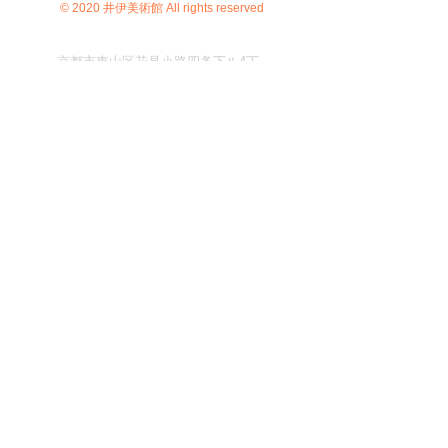
© 2020 井伊美術館 All rights reserved
京都市東山区花見小路四条下ル4丁
目小松町564 TEL
075-525-3921
FAX
075-531-5121
C）井伊美術館
＊
当サイトにおけるすべての写真・文章等の著作権・版
権は井伊美術館に属します。コピーなどの無断複製は著
作権法上での例外を除き禁じられています。本サイトの
コンテンツを代行業者などの第三者に依頼して複製する
ことは、たとえ個人や家庭内での利用であっても著作権
法上認められていません。
＊当サイト内において、「館蔵品」ないし「調査預託
品」と明記されている品以外については、全て館長が外
部にて撮影・収集した研究写真史料です。
預託品の写真類掲載ならびに研究用写真史料について
も、その処置を当館が一括委任されています。
無断で使用・転載することを固く禁止します
。
＊当サイト上における当館寄託品等の写真を無断で転用
し、架空の売買に利用する人がいるようです。
インターネットを介した取引の際には十分御注意下さ