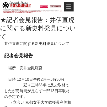
Samurai Art Museum
井 伊 美 術 館
ENGLISH
調査鑑定について
当館は日本唯一の甲冑武具・史料考証専門の美術館です。
平成29年度大河ドラマ「おんな城主 井伊直虎」の主人公直虎とされた人物、徳川四天王の筆頭井伊直政の直系後裔が運営しています。歴史と武具の本格派が集う美術館です。
＊当サイトにおけるすべての写真・文章等の著作権・版権は井伊美術館に属します。コピーなどの無断複製は著作権法上での例外を除き禁じられています。本サイトのコンテンツを代行
業者などの第三者に依頼して複製することは、たとえ個人や家庭内での利用であっても著作権法上認められていません。
※当館展示の刀剣類等は銃刀法に遵法し、​全て正真の刀剣登録証が添付されている事を確認済みです。
★記者会見報告：井伊直虎
に関する新史料発見につい
て
井伊直虎に関する新史料発見について
記者会見報告
　場所　安井金毘羅宮
　日時 12月10日午後2時～5時30分 
　　　　　延々三時間半に及ぶ取材で
したが尚時間が足らず一部13日再取材
の予定です。
　 （立会い 京都女子大学教授母利美和