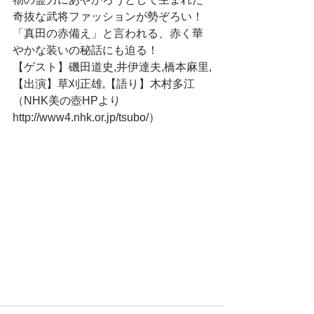
奇抜な武将ファッションが勢ぞろい！
「真田の赤備え」と言われる、赤く華
やかな装いの秘話にも迫る！
【ゲスト】磯田道史,井伊達夫,橋本麻里,
【出演】草刈正雄,【語り】木村多江
（NHK美の壺HPより
http://www4.nhk.or.jp/tsubo/）