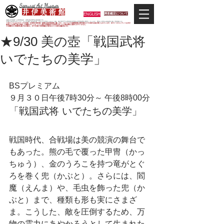
Samurai Art Museum
井 伊 美 術 館
ENGLISH
調査鑑定について
当館は日本唯一の甲冑武具・史料考証専門の美術館です。
平成29年度大河ドラマ「おんな城主 井伊直虎」の主人公直虎とされた人物、徳川四天王の筆頭井伊直政の直系後裔が運営しています。歴史と武具の本格派が集う美術館です。
＊当サイトにおけるすべての写真・文章等の著作権・版権は井伊美術館に属します。コピーなどの無断複製は著作権法上での例外を除き禁じられています。本サイトのコンテンツを代行
業者などの第三者に依頼して複製することは、たとえ個人や家庭内での利用であっても著作権法上認められていません。
※当館展示の刀剣類等は銃刀法に遵法し、​全て正真の刀剣登録証が添付されている事を確認済みです。
★9/30 美の壺「戦国武将
いでたちの美学」
BSプレミアム　
９月３０日午後7時30分～ 午後8時00分
「戦国武将 いでたちの美学」
戦国時代、合戦場は美の競演の舞台で
もあった。熊の毛で覆った甲冑（かっ
ちゅう）、金のうろこを持つ竜がとぐ
ろを巻く兜（かぶと）。さらには、閻
魔（えんま）や、毛虫を飾った兜（か
ぶと）まで、種類も形も実にさまざ
ま。こうした、敵を圧倒するため、万
物の霊力にあやかろうとして生まれた