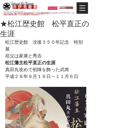
Samurai Art Museum
井 伊 美 術 館
ENGLISH
調査鑑定について
当館は日本唯一の甲冑武具・史料考証専門の美術館です。
平成29年度大河ドラマ「おんな城主 井伊直虎」の主人公直虎とされた人物、徳川四天王の筆頭井伊直政の直系後裔が運営しています。歴史と武具の本格派が集う美術館です。
＊当サイトにおけるすべての写真・文章等の著作権・版権は井伊美術館に属します。コピーなどの無断複製は著作権法上での例外を除き禁じられています。本サイトのコンテンツを代行
業者などの第三者に依頼して複製することは、たとえ個人や家庭内での利用であっても著作権法上認められていません。
※当館展示の刀剣類等は銃刀法に遵法し、​全て正真の刀剣登録証が添付されている事を確認済みです。
★松江歴史館 松平直正の
生涯
松江歴史館　没後３５０年記念　特別
展
祖父は家康と秀吉
松江藩主松平直正の生涯
真田丸攻めで初陣を飾った武将
平成２８年９月１６日～１１月６日