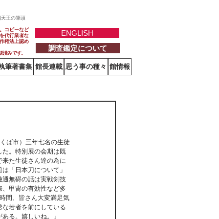
四天王の筆頭
。コピーなど
ENGLISH
を代行業者な
作権法上認め
調査鑑定について
認済みです。
執筆著書集
館長連載
思う事の種々
館情報
つくば市）三年七名の生徒
した。特別展の会期は既
で来た生徒さん達の為に
題は「日本刀について」
融通無碍の話は実戦剣技
際、甲冑の有効性など多
1時間、皆さん大変満足気
秀な若者を前にしている
がある。嬉しいね。」