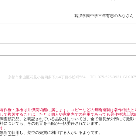
茗渓学園中学三年有志のみなさん
d
京都市東山区花見小路四条下ル4丁目小松町564 TEL 075-525-3921 FAX 075-
著作権・版権は井伊美術館に属します。コピーなどの無断複製は著作権法上
して複製することは、たとえ個人や家庭内での利用であっても著作権法上認
調査預託品」と明記されている品以外については、全て館長が外部にて撮影
料についても、その処置を当館が一括委任されています。
す
。
無断で転用し、架空の売買に利用する人がいるようです。