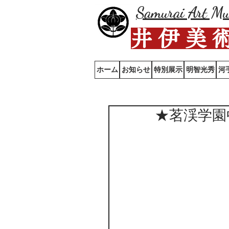
Samurai Art M
井 伊 美 
ホーム
お知らせ
特別展示
明智光秀
河
★茗渓学園