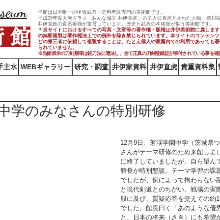
useum
当館は日本唯一の甲冑武具・史料考証専門の美術館です。
平成29年度大河ドラマ「おんな城主 井伊直虎」の主人公直虎とされた人物、徳川
井伊直政の直系後裔が運営しています。歴史と武具の本格派が集う美術館です。
術 館
＊当サイトにおけるすべての写真・文章等の著作権・版権は井伊美術館に属します
の無断複製は著作権法上での例外を除き禁じられています。本サイトのコンテンツ
どの第三者に依頼して複製することは、たとえ個人や家庭内での利用であっても著
られていません。
※当館展示の刀剣類等は銃刀法に遵法し、​全て正真の刀剣登録証が添付されている事を確
手主水
WEBギャラリー
研究・調査
井伊家資料
井伊直虎
貴重資料集
中学のみなさんの特別研修
12月9日、茗渓学園中学（茨城県
さんがテーマ研修のため来館しま
に終了していましたが、自ら望ん
館長が特別懇談。テーマ学習の課
でしたが、例によって拘わらない
と現代剣道とのちがい、戦場の実
般に及び、質疑応答を交えての約
でした。館長曰く「あのような優
と、日本の将来（さき）にも希望