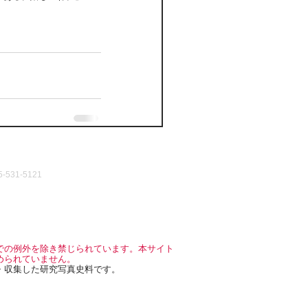
531-5121
での例外を除き禁じられています。本サイト
められていません。
・収集した研究写真史料です。