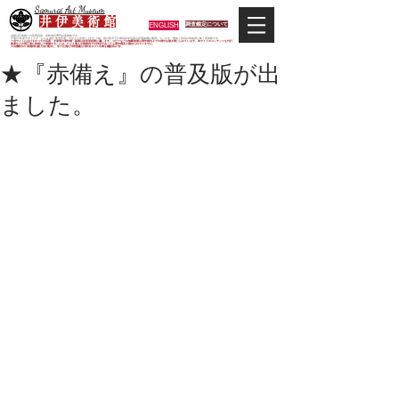
Samurai Art Museum
井 伊 美 術 館
ENGLISH
調査鑑定について
当館は日本唯一の甲冑武具・史料考証専門の美術館です。
平成29年度大河ドラマ「おんな城主 井伊直虎」の主人公直虎とされた人物、徳川四天王の筆頭井伊直政の直系後裔が運営しています。歴史と武具の本格派が集う美術館です。
＊当サイトにおけるすべての写真・文章等の著作権・版権は井伊美術館に属します。コピーなどの無断複製は著作権法上での例外を除き禁じられています。本サイトのコンテンツを代行
業者などの第三者に依頼して複製することは、たとえ個人や家庭内での利用であっても著作権法上認められていません。
※当館展示の刀剣類等は銃刀法に遵法し、​全て正真の刀剣登録証が添付されている事を確認済みです。
★『赤備え』の普及版が出
ました。