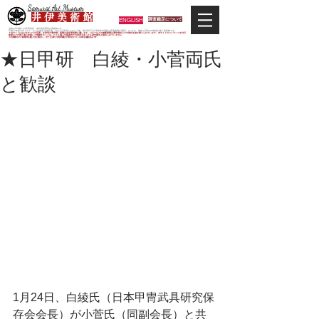
Samurai Art Museum
井 伊 美 術 館
ENGLISH
調査鑑定について
当館は日本唯一の甲冑武具・史料考証専門の美術館です。
平成29年度大河ドラマ「おんな城主 井伊直虎」の主人公直虎とされた人物、徳川四天王の筆頭井伊直政の直系後裔が運営しています。歴史と武具の本格派が集う美術館です。
＊当サイトにおけるすべての写真・文章等の著作権・版権は井伊美術館に属します。コピーなどの無断複製は著作権法上での例外を除き禁じられています。本サイトのコンテンツを代行
業者などの第三者に依頼して複製することは、たとえ個人や家庭内での利用であっても著作権法上認められていません。
※当館展示の刀剣類等は銃刀法に遵法し、​全て正真の刀剣登録証が添付されている事を確認済みです。
★日甲研 白綾・小菅両氏
と歓談
1月24日、白綾氏（日本甲冑武具研究保
存会会長）が小菅氏（同副会長）と共