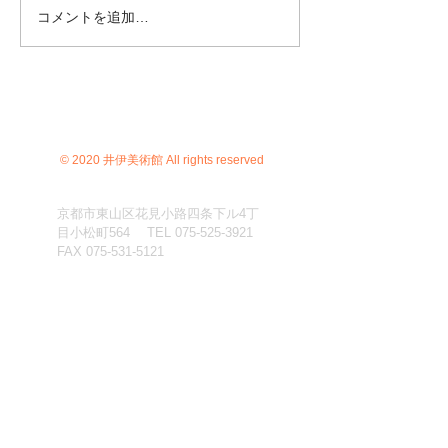
コメントを追加…
© 2020 井伊美術館 All rights reserved
京都市東山区花見小路四条下ル4丁
目小松町564 TEL
075-525-3921
FAX
075-531-5121
C）井伊美術館
＊
当サイトにおけるすべての写真・文章等の著作権・版
権は井伊美術館に属します。コピーなどの無断複製は著
作権法上での例外を除き禁じられています。本サイトの
コンテンツを代行業者などの第三者に依頼して複製する